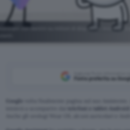
sistant con Gemini su milioni di dispositivi Android. Qua
utenti.
Aggiungi Punto Informatico 
Fonte preferita su Goog
Google
volta finalmente pagina sul suo Assistente. 
inizierà a scomparire dai
telefoni e tablet Androi
Anche gli orologi Wear OS, alcuni auricolari e And