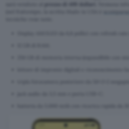
sarà venduto al
prezzo di 499 dollari
. Nessuna inf
(nel frattempo, la scritta Made in USA è
scompars
tecniche rese note.
Display AMOLED da 6,8 pollici con refresh rate
12 GB di RAM;
256 GB di memoria interna (espandibile con mi
lettore di impronte digitali e riconoscimento fa
tripla fotocamera posteriore da 50+2+2 megapixe
jack audio da 3,5 mm e porta USB-C;
batteria da 5.000 mAh con ricarica rapida da 2