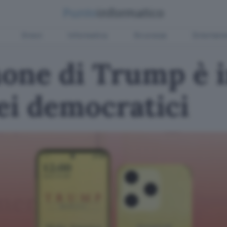
Green
Informatica
Sicurezza
Entertain
ne di Trump è in
ei democratici