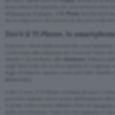
del 2025: quello d’oro di
Trump
. Arrivati al 31 d
senza timore di smentita che non arriverà entro 
all’
annuncio
di giugno. Il
T1 Phone
farà (forse) il s
ma la colpa non è del tycoon né dei suoi eredi diet
Dov’è il T1 Phone, lo smartphon
Il servizio clienti della società che cura l’iniziati
confermato alla redazione del Financial Times che 
ritardo è da attribuire allo
shutdown
, il blocco de
negli Stati Uniti che si attua quando il Congresso 
legge di bilancio. Questo, come più volte ribadito 
democratici
.
A dire il vero, il T1 Phone continua ad avere i con
piuttosto
fumoso
. Ancor prima dell’annuncio uffic
le prime indiscrezioni, abbiamo fatto un
paragone
molti ricorderanno. Tutto ciò che sappiamo è che