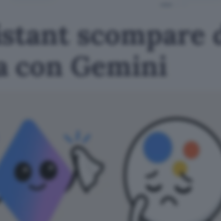
istant scompare 
a con Gemini