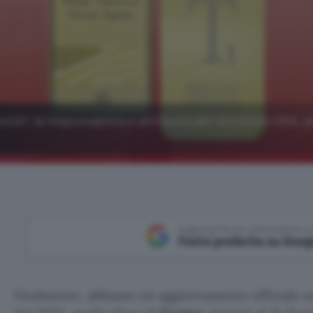
evisti: la responsabilità è attribuita allo shutdown USA, p
Aggiungi Punto Informatico 
Fonte preferita su Goog
Finalmente, abbiamo un aggiornamento ufficiale s