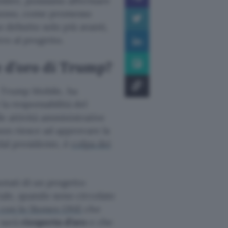
icembre, possiamo affermare
l’anno, come promesso
uo debutto solo più avanti,
ro al progetto.
e d’oro di Trump?
va, Trump Mobile, ha
la responsabilità del
lle attività amministrative
non riesce ad approvare la
dal presidente, è
colpa dei
notati di un progetto
iale, quando sono circolate
 con lo Stonex ONE
che
 sarà
ricoperto d’oro
e che