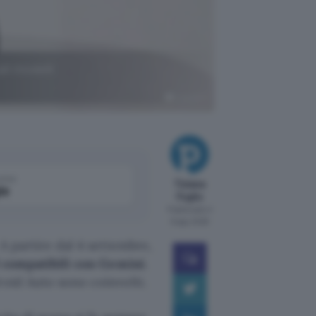
li modelli
ChatGPT
come
Tiziana
le
Foglio
Pubblicato il
6 ago 2026
A partire dal 4 settembre,
d compatibili con Gemini
.
roid Auto sono coinvolti.