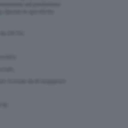
ormazione sul produttore
a
). Queste le specifiche
 da 120 Hz;
croSD);
cciale;
l, frontale da 16 megapixel;
0 W.