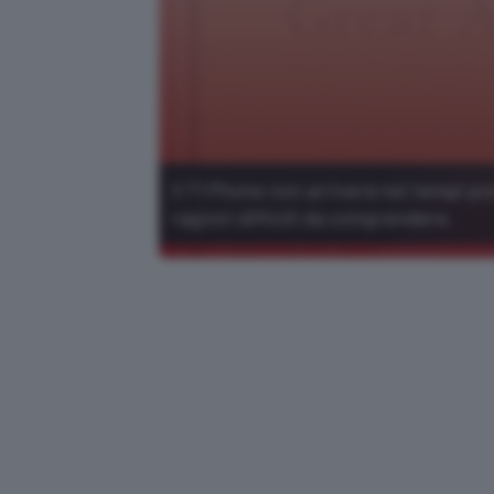
Il T1 Phone non arriverà nei tempi pr
ragioni difficili da comprendere.