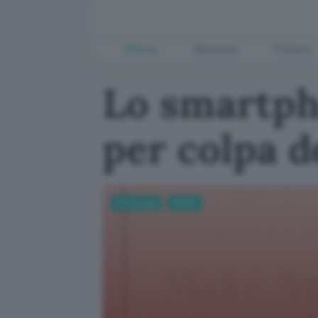
Offerte
Business
Fintech
Lo smartpho
per colpa d
Tecnologia
Mobile