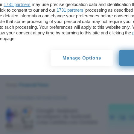
ur
1731 partners
may use precise geolocation data and identification 
ick to consent to our and our
1731 partners
’ processing as described 
detailed information and change your preferences before consenting
te that some processing of your personal data may not require your 
t to such processing. Your preferences will apply to this website only
aw your consent at any time by returning to this site and clicking the
webpage.
Trump Mobile offre anche
The 47 Plan
, in qualità
d’abbonamento proposto al prezzo mensile di 47,45
per la navigazione e chiamate internazionali verso
Manage Options
mondo. Le cifre non sono casuali: Donald è stato il
Uniti durante il suo primo mandato e ora è il 47°.
Fonte:
Financial Times
TI POTREBBE INTERESSARE
Google Assistant
scompare da Android:
cosa cambia con Gemini