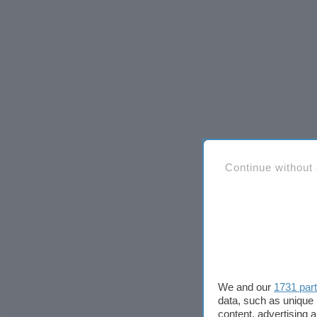
Continue without
We and our
1731 par
data, such as unique 
content, advertising