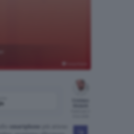
er
Trump Mobile
come
Cristiano
le
Ghidotti
Pubblicato il
31 dic 2025
ullo
smartphone
più atteso