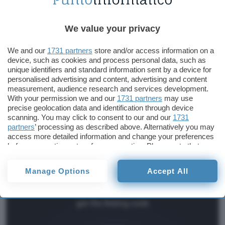
Poi il processo di
configurazione
del controller
We value your privacy
che si connette alla rete WiFi domestica per lo
streaming
dei titoli.
We and our
1731 partners
store and/or access information on a
device, such as cookies and process personal data, such as
unique identifiers and standard information sent by a device for
personalised advertising and content, advertising and content
measurement, audience research and services development.
With your permission we and our
1731 partners
may use
precise geolocation data and identification through device
scanning. You may click to consent to our and our
1731
partners
’ processing as described above. Alternatively you may
access more detailed information and change your preferences
before consenting or to refuse consenting. Please note that
some processing of your personal data may not require your
consent, but you have a right to object to such processing. Your
Manage Options
Accept All
preferences will apply to this website only. You can change
your preferences or withdraw your consent at any time by
returning to this site and clicking the
privacy policy
button at the
bottom of the webpage.