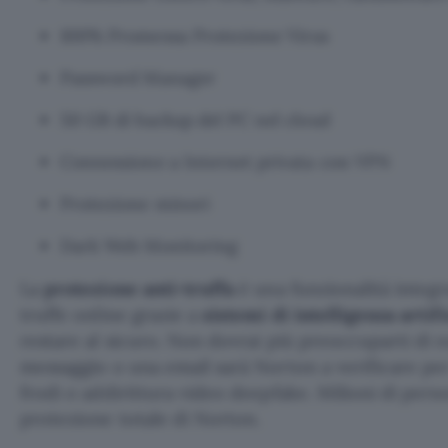
100% Promessa Protezione Virus
Password Manager
50 GB di backup del PC nel cloud
Connessione a Internet privata con VPN
Protezione minori
Dark Web Monitoring
La
protezione anti-truffa
è una funzionalità integr
truffe online grazie a
sistemi di intelligenza artifi
restare al sicuro. Non dovrai più preoccuparti di 
messaggio o una email sarà Norton a verificare per
frodi o addirittura video deepfake. Milioni di perso
protezione totale di Norton.