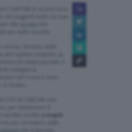
nico TalkTalk lo scorso anno
e dei soggetti sotto accusa:
ndo alle
accuse
che
licato nella vicenda.
 scorso, fermato dalle
a altri quattro sospetti,
in
 temeva di ampia portata, è
elle indagini al
iatico del crack è stato
al ricatto.
al CEO di TalkTalk uno
uro, per mantenere il
si sarebbe rivolto
a singoli
coin per escludere dalla
canismo
che il giovane