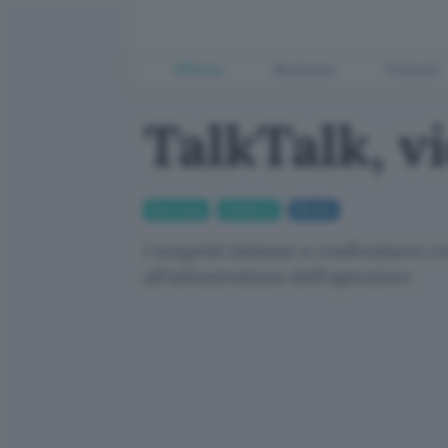
Offerte
Business
Fintech
TalkTalk, v
Sicurezza
Antivirus
Bitcoin
I sospetti iniziano a confrontarsi c
all'infrastruttura dell'operatore