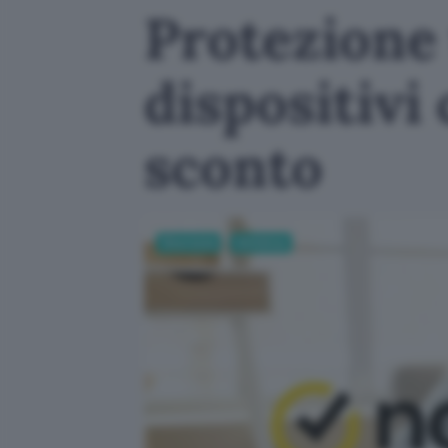
Protezione t
dispositivi
sconto
Sicurezza
Antivirus