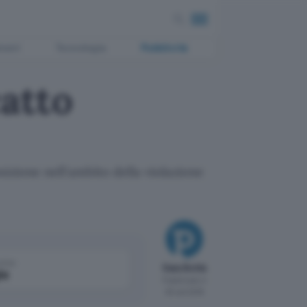
ment
Tecnologia
Pubblicità
catto
sizione nell'ambito della violazione
come
Gaia Bottà
le
Pubblicato il
30 set 2016