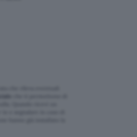
ata che rileva eventuali
ciale
che ti permettono di
nulla. Quando ricevi un
 te e segnalare in caso di
ne hanno già installato la