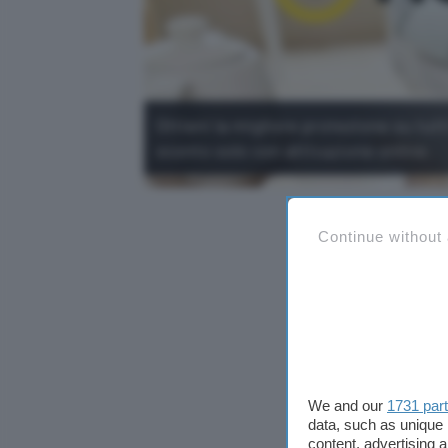
Ottieni la migliore protezione su tutti
sconto solo con attivazione online.
Continue without
We and our
1731 par
data, such as unique 
content, advertising