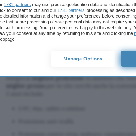
perfetto per te
. Tutto a partire da soli 1,67 euro a
ur
1731 partners
may use precise geolocation data and identification 
funzionalità incluse. Approfitta immediatamente d
ick to consent to our and our
1731 partners
’ processing as described 
detailed information and change your preferences before consenting
per sicurezza e privacy dei tuoi dati.
te that some processing of your personal data may not require your 
t to such processing. Your preferences will apply to this website only
aw your consent at any time by returning to this site and clicking the
Scegli Norton
webpage.
La scelta più apprezzata è
Norton 360 Deluxe
che 
Manage Options
illimitata per navigare in totale anonimato e aggira
contenuti online. In offerta speciale al 68% di sco
integra la
migliore protezione
in assoluto che Nor
miglior prezzo
per te che cerchi anche la convenie
2 anni include:
5 PC, Mac, tablet o telefoni
Protezione anti-truffa
Protezione contro virus, malware, ransomware