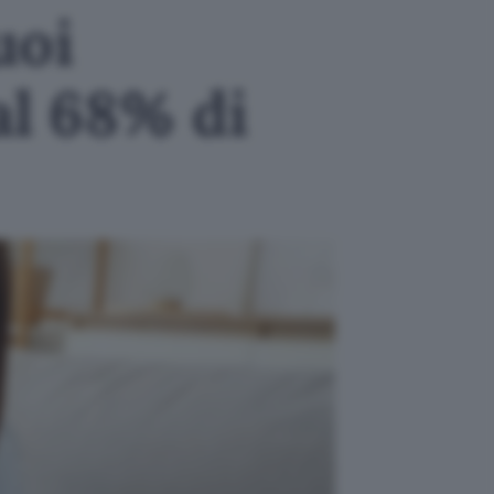
uoi
al 68% di