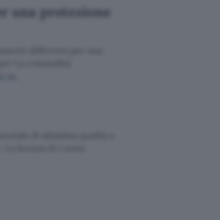
er una protezione
menti differenti per una
o! La criminalità
er te
.
nziale di altissima qualità a
. La licenza di 1 anno