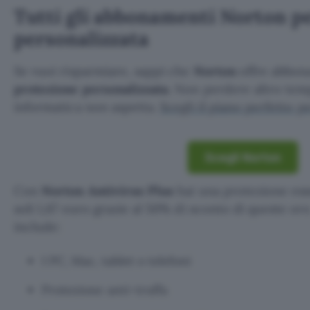
Tutti gli abbonamenti Norton p
personalizzata
Se vuoi risparmiare, sappi che
Norton
offre abbona
protezione personalizzata
. Non perdere altro temp
informatica non aspetta.
Scegli il piano perfetto p
Scegli Norton
Con
Norton Antivirus Plus
hai una protezione esse
soli 1,67 euro grazie al 50% di sconto di queste ore
include:
1 PC, Mac, tablet o telefoni
Protezione anti-truffa