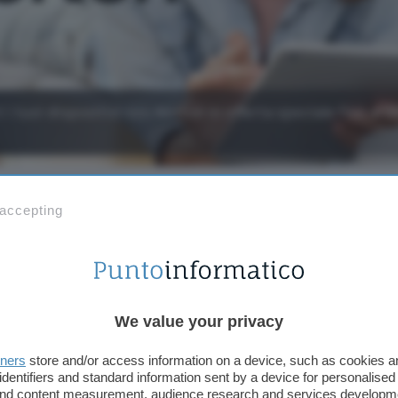
 i tuoi dispositivi con Norton in offerta speciale fino al 6
 accepting
Aggiungi Punto Informatico 
Fonte preferita su Goog
We value your privacy
La
protezione totale
di tutti i tuoi dispositivi ha 
all’offerta speciale in corso durante queste ore p
tners
store and/or access information on a device, such as cookies 
identifiers and standard information sent by a device for personalised
sconto
sulla tua attivazione. Cosa stai aspettando?
 and content measurement, audience research and services developm