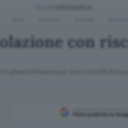
Green
Informatica
Sicurezza
Entertain
iolazione con ris
on la giustizia britannica per dare conto della loro po
Aggiungi Punto Informatico 
Fonte preferita su Goog