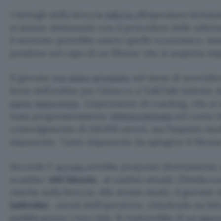
I dettagli della breccia
inferta
all’operatore britan
si stanno delineando con il procedere delle udienz
il movente potrebbe essere quello economico, sta
pendono sul capo di un 19enne che si sospetta imp
Il giovane
era stato arrestato
nel mese di novembre
forze dell’ordine per l’attacco a TalkTalk insieme d
parte minorenni
. L’operazione di cracking, che si
stata progressivamente
ridimensionata
nel corso d
coinvolgimento di 156.959 utenti, ma l’impatto med
imponente. Tanto imponente da spingere il 19enne 
Secondo l’
accusa
avrebbe proposto direttamente 
scambio:
465 bitcoin
, al cambio attuale 251mila e
riserbo sulla breccia. Allo stesso modo, il giovane 
individui
, utenti dell’operatore, chiedendo un bit
pubblicazione i loro dati. Si tratterebbe di un
mec