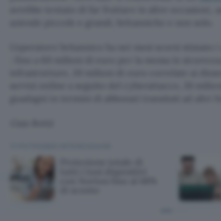
avrebbe tentato di far fruttare in altre occasioni, a
aziende piccole e grandi, britanniche e non solo.
L’operatore britannico ha nei mesi scorsi stimato 
: fino a 60 milioni di euro per la messa in sicurezz
infrastrutture, 20 milioni di euro correlate ai disse
servizi online a seguito del cyberattacco, 26 milio
guadagni in termini di abbonati transitati ad altri fo
Gaia Bottà
TI POTREBBE INTERESSARE
Protezione totale di
tutti i tuoi dispositivi
con Norton fino al 68%
di sconto