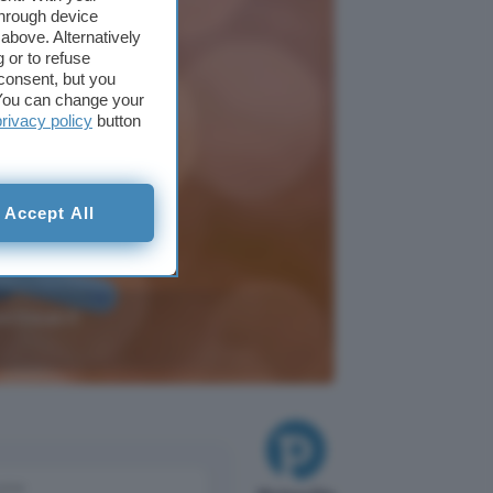
through device
above. Alternatively
 or to refuse
consent, but you
. You can change your
privacy policy
button
Accept All
permeabili
come