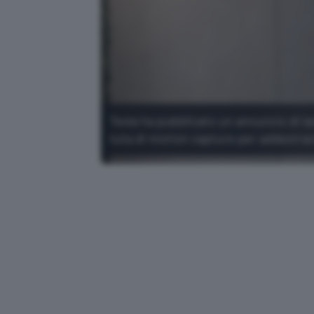
Tesla ha pubblicato un annuncio di la
tuta di motion capture per addestra