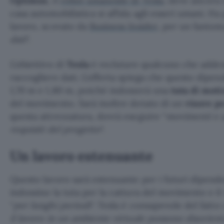
Optimus
, il
robot umanoide di Tesla
, deve ancora 
casa automobilistica si affida agli esseri umani. H
lavoro, scovato da
Business Insider
, per un fantom
dati
“.
L’obiettivo di
Tesla
è reclutare qualcuno che addest
raccogliere dati. L’offerta spiega che questo dipen
1,70 m e 1,80 m, poiché indosserà una
tuta di moti
del movimento. Sarà inoltre dotato di un
visore pe
questa attrezzatura, dovrà eseguire “
movimenti e a
requisiti del progetto
“.
Un lavoro estenuante
Questo lavoro sarà estenuante per i futuri dipend
indossino la tuta per la cattura del movimento e il
“
per lunghi periodi
“. Tesla è consapevole del fatto
il lavoro in un ambiente virtuale possono disorien