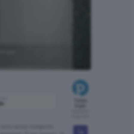
are una
come
Tiziana
le
Foglio
Pubblicato il
20 ago 2024
e uova senza romperle,