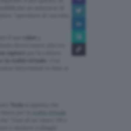
imparare. E per questo, la
a pubblicato un annuncio di
atico “
operatore di raccolta
ri il suo
robot
a
dente dovrà essere alto tra
on capture
per la cattura
r la realtà virtuale
. Con
zioni determinati in base ai
enti.
Tesla
si aspetta che
 visore per la
realtà virtuale
 che “
l’uso di un visore VR o
tare e mettere a disagio