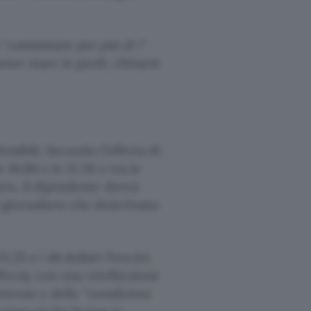
 “
camminare per più di 7
poter stare in piedi, chinarsi
ssibili. Secondo l’offerta di
e 16.00 e le 12.30 o tra le
voro, il dipendente dovrà
i giornaliere che descrivano
25 e i 48 dollari l’ora (va
’ora), con una retribuzione
tenze e delle “
condizioni