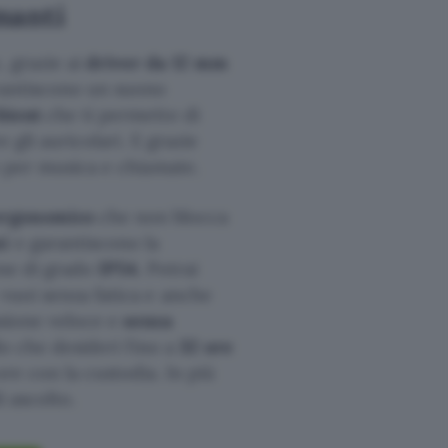
manti
 grazie ai
driver da 12 mm
arantiscono un suono
bient
che ti permette di
 gli auricolari. E grazie
 per musica e chiamate.
ergonomico
che non blocca
mi
e garantiscono la
one di grado
IP54.
Potrai
 vuoi senza fatica e anche
sione veloce e
senza
lo che desideri fino a
32 ore
ore con la custodia. In più
i ascolto.