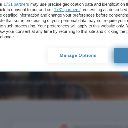
ur
1731 partners
may use precise geolocation data and identification 
ick to consent to our and our
1731 partners
’ processing as described 
detailed information and change your preferences before consenting
te that some processing of your personal data may not require your 
t to such processing. Your preferences will apply to this website only
aw your consent at any time by returning to this site and clicking the
webpage.
Manage Options
tooth di ottima qualità con un suono cristallino, sono im
Aggiungi Punto Informatico 