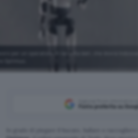
voro per un operatore di raccolta dati, che dovrà indoss
re Optimus.
Aggiungi Punto Informatico 
Fonte preferita su Goog
In grado di piegare il bucato, ballare o raccoglier