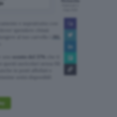
Michea Elia
le
Pubblicato il
6 ago 2026
ticamente e soprattutto con
 dover spendere chissà
iungere al tuo carrello i
JBL
.
ue uno
sconto del 37%
che ti
 questi auricolari senza fili
nche in posti affollati e
ssime unità disponibili
Bay