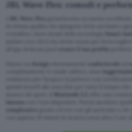
JBL Wave Flex: comodi e perfor
I
JBL Wave Flex
garantiscono un suono eccellente,
di ottima qualità che spingono forte sui bassi e g
cristallino. Sono dotati della tecnologia
Smart Am
parlare con chi ti sta vicino senza per forza togliere
all’app dedicata puoi
creare il tuo profilo
perfetto
Hanno un
design
estremamente
confortevole
ed
completamente il canale uditivo, sono
leggerissi
resistenza per l’acqua e la polvere con certificazi
quindi tenerli alle orecchie per tutto il tempo che
mentre fai sport. Il
Bluetooth 5.2
offre una connes
latenza
con i tuoi dispositivi. Potrai ascoltare quel
complessive
grazie a 8 ore con gli auricolari e 24 
con appena 10 minuti di ricarica avrai altre 2 ore d