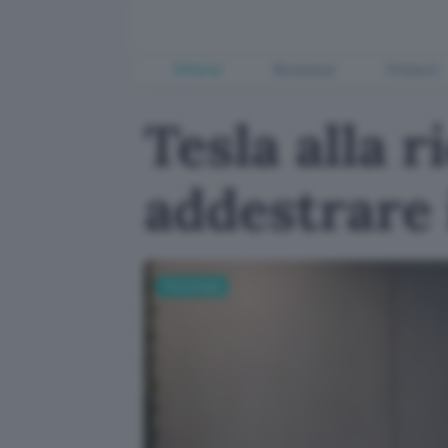
Offerte
Business
Fintech
Tesla alla 
addestrare 
Tecnologia