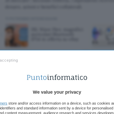
di mercato
“. Secondo l’offerta, i dipendenti rice
denaro, azioni e benefici collaterali.
TI POTREBBE INTERESSARE
JBL Wave Flex: magnifici
auricolari Bluetooth
IP54 in offerta su eBay
 accepting
ex: magnifici aur
P54 in offerta su
We value your privacy
tners
store and/or access information on a device, such as cookies 
identifiers and standard information sent by a device for personalised
 and content measurement, audience research and services developm