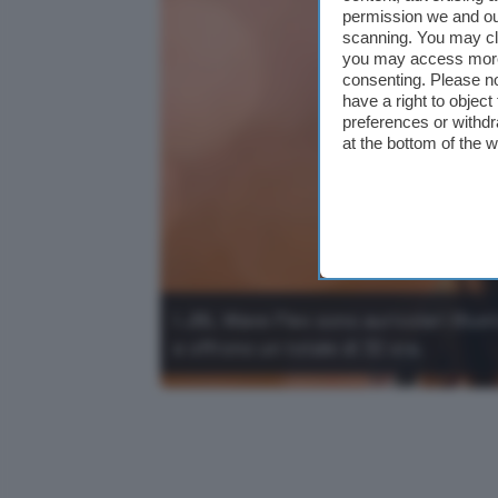
permission we and o
scanning. You may cl
you may access more 
consenting. Please no
have a right to objec
preferences or withdr
at the bottom of the 
I JBL Wave Flex sono auricolari Blue
e offrono un totale di 32 ore.