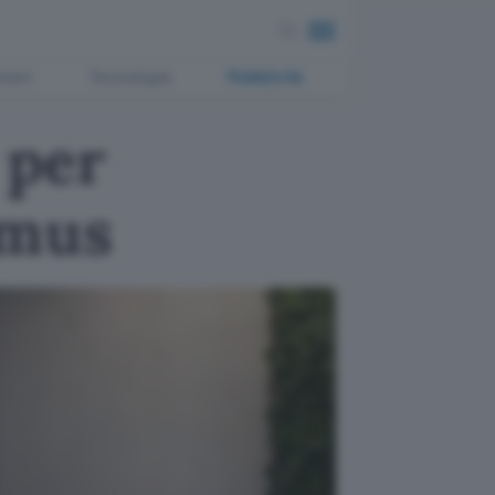
ment
Tecnologia
Pubblicità
 per
imus