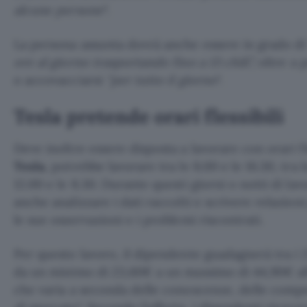
alcune persone
“.
La persona assunta dovrà anche essere in grado di
ore al giorno trasportando fino a 13 chili”,
oltre a 
o accovacciarsi
“per tutto il giorno
“.
Tesla pretende orari flessibili
Deve inoltre essere disposta a lavorare con orari fle
Tesla
, potrebbe lavorare tra le 8.00 e le 16.30, tra l
12.00 e le 8.30. Durante questi giorni o notti di la
anche analizzare i dati raccolti e scrivere relazion
le sue osservazioni e i problemi riscontrati.
Per questo lavoro, il dipendente guadagnerà tra i 25,
da un minimo di 23,60€ a un massimo di 44,90€ all
che varia a seconda delle conoscenze, delle compe