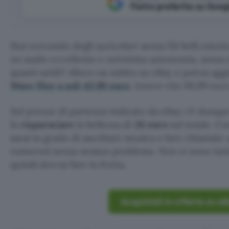
Fonte preferita su Goog
Stai cercando degli auricolari senza fili belli este
un audio eccellente e un’ottima autonomia, senza
quanti soldi? Allora vai subito su eBay e potrai agg
Wave Flex a soli 43,99 euro
, invece che 69,99 euro
Sul prezzo di partenza indicato da eBay c’è dunq
fa
risparmiare
la bellezza di
26 euro
sul totale. Con
sarai in grado di ascoltare musica e fare chiamate a
rumorosi senza nessun problema. Non ci sono tanti
quindi dovrai fare in fretta.
Acquistali in offerta su e