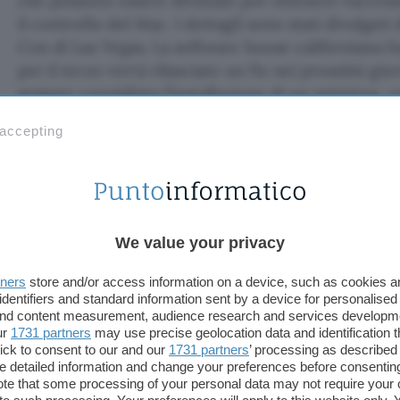
che possono essere sfruttate per ottenere l’acce
il controllo del Mac. I dettagli sono stati divulgat
Con di Las Vegas. La software house californiana 
per il terzo verrà rilasciato un fix nei prossimi gior
sempre consigliata l’installazione di un antivirus,
 accepting
Attenzione all’aggiornamento a
La funzionalità di aggiornamento automatico è sta
novembre 2021. Prima di avviare l’installazione su
una password. Il sistema operativo verifica quindi 
We value your privacy
confermare l’integrità dell’aggiornamento e per e
attack”, ovvero l’installazione di una vecchia versi
tners
store and/or access information on a device, such as cookies 
identifiers and standard information sent by a device for personalised
 and content measurement, audience research and services developm
Patrick Wardle ha scoperto che
il controllo della
ur
1731 partners
may use precise geolocation data and identification 
correttamente
, per cui un malintenzionato potreb
ick to consent to our and our
1731 partners
’ processing as described 
l’aggiornamento con un file qualsiasi (malware). C
detailed information and change your preferences before consenting
te that some processing of your personal data may not require your 
con privilegi elevati e l’
accesso root
, con il quale 