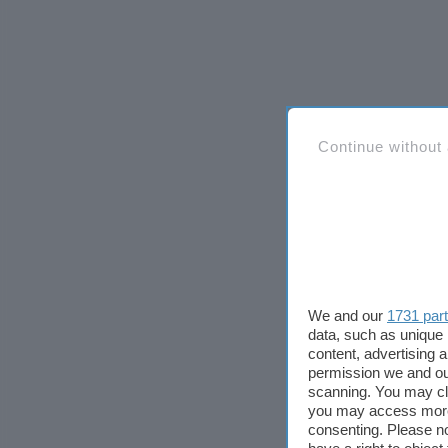
Continue without
We and our
1731 par
data, such as unique 
content, advertising
permission we and o
scanning. You may cl
you may access more 
consenting. Please no