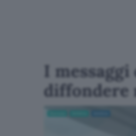
I messaggi
diffondere
Sicurezza
Antivirus
Antivirus