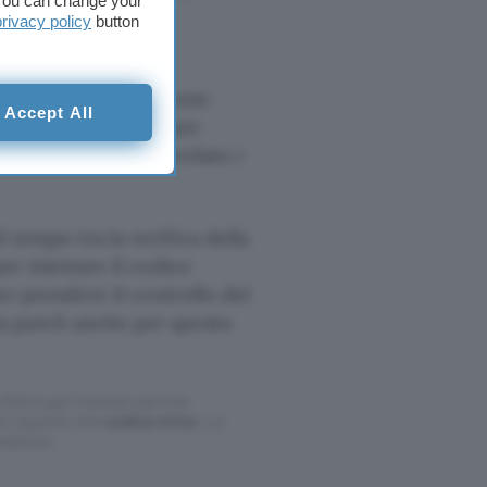
. You can change your
privacy policy
button
r distribuire
 installare una versione
Accept All
 risolti dalla software
e di sicurezza ha svelato i
 tempo tra la verifica della
er iniettare il codice
r prendere il controllo del
a patch anche per questo
ffettuati tramite tali link
l rispetto del
codice etico
. Le
cazione.