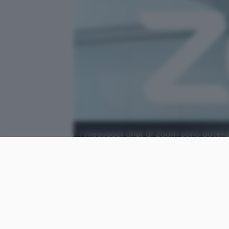
I messaggi chat di Zoom sono potenz
immediatamente l'applicazione di vi