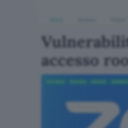
Offerte
Business
Fintech
Vulnerabil
accesso ro
Informatica
Sicurezza
Antivirus
Software p