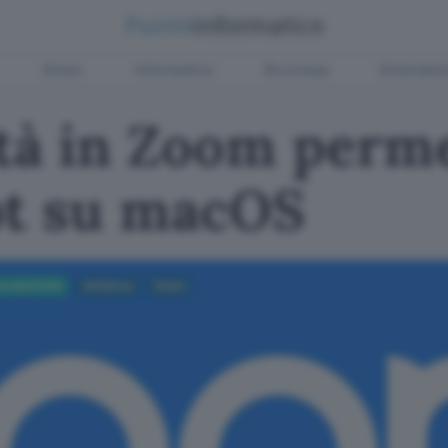
Green
Informatica
Sicurezza
Entertain
ità in Zoom perm
ot su macOS
roduttività
Antivirus
Zoom