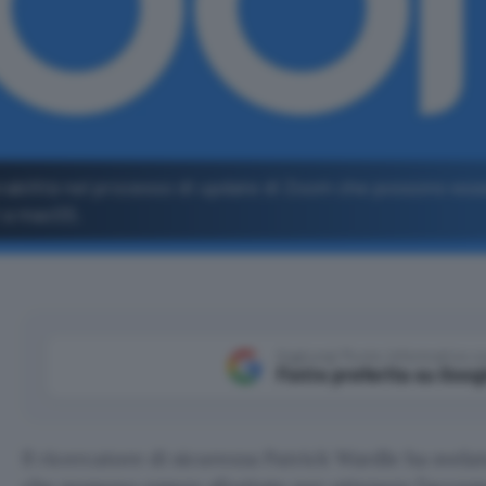
erabilità nel processo di update di Zoom che possono ess
t a macOS.
Aggiungi Punto Informatico 
Fonte preferita su Goog
Il ricercatore di sicurezza Patrick Wardle ha svela