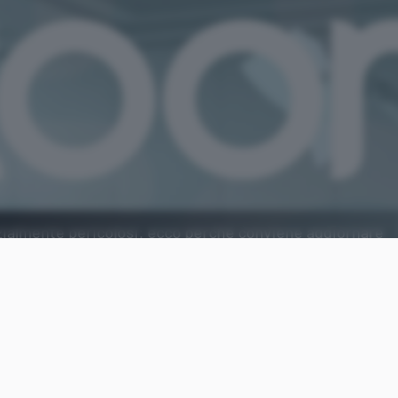
ialmente pericolosi: ecco perché conviene aggiornare
deochat.
Aggiungi Punto Informatico 
Fonte preferita su Goog