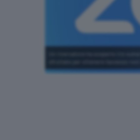
Un ricercatore ha scoperto tre vuln
sfruttate per ottenere l'accesso roo