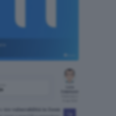
ere
Zoom
come
Luca
le
Colantuoni
Pubblicato il
14 ago 2022
to
tre vulnerabilità in Zoom