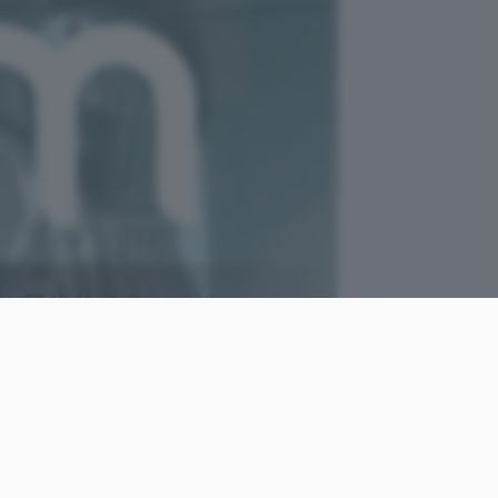
Unsplash
come
Marco
le
Ponteprino