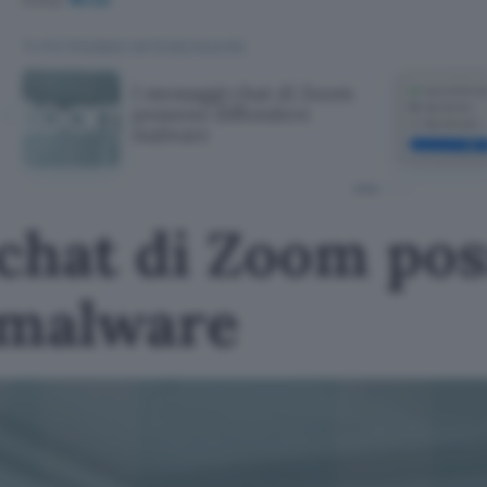
TI POTREBBE INTERESSARE
I messaggi chat di Zoom
possono diffondere
malware
 chat di Zoom po
 malware