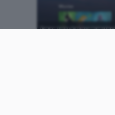
Disney+ testa una nuova ricerca basat
voce cosa si vuole guardare.