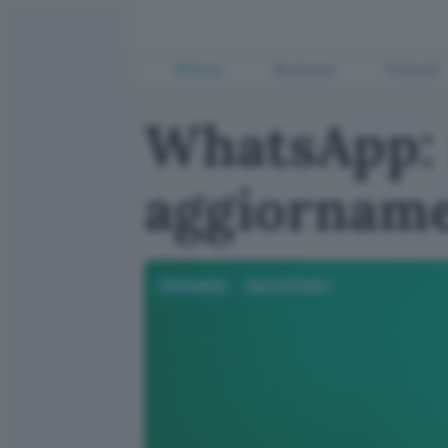
Offerte
Business
Fintech
WhatsApp: 
aggiornamen
Informatica
App e Software