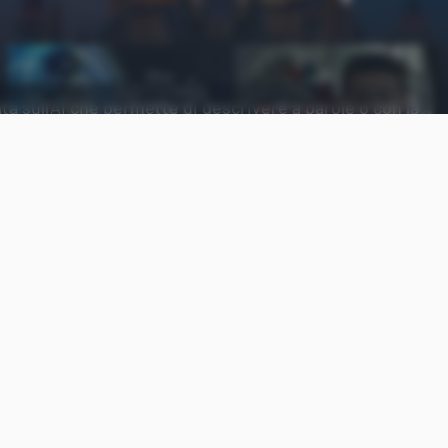
a sull'AI che permette di descrivere a parole o con la
Aggiungi Punto Informatico 
Fonte preferita su Goog
Disney+
avvia il test di una
funzione di ricerca bas
sarà complementare al classico algoritmo di racc
Disney+ sperimenta la ricerca co