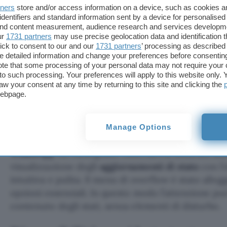
tners
store and/or access information on a device, such as cookies 
introdotto un’interfaccia migliorata con un menu 
identifiers and standard information sent by a device for personalised
solo le opzioni essenziali, tra cui il muting o la se
 and content measurement, audience research and services developm
dell’aggiornamento di stato e la visualizzazione de
ur
1731 partners
may use precise geolocation data and identification 
ick to consent to our and our
1731 partners
’ processing as described 
contatto per ulteriori azioni.
detailed information and change your preferences before consenting
te that some processing of your personal data may not require your 
Oltre al consueto gesto di scorrimento verso il ba
t to such processing. Your preferences will apply to this website only
aw your consent at any time by returning to this site and clicking the
visualizzazione degli
aggiornamenti di stato
,
What
webpage.
nuovo pulsante dedicato per chiudere la schermat
agli utenti una maggiore flessibilità e controllo s
più comodo il processo di chiusura della sezione.
Manage Options
WhatsApp
ha ridisegnato l’interfaccia dedicata all
visualizzazione degli
aggiornamenti di stato
con l’
intuitiva e pulita. Il menu di overflow è stato alleg
opzioni essenziali. In questo modo l’attenzione pu
contenuto degli stati, senza elementi di disturbo.