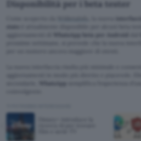
Disponibilità per i beta tester
Come scoperto da
WABetaInfo
, la nuova
interfacc
stato
è attualmente disponibile per alcuni beta test
aggiornamenti di
WhatsApp beta per Android
dal
prossime settimane, si prevede che la nuova interf
per un numero ancora maggiore di utenti.
La nuova interfaccia risulta più minimale e consent
aggiornamenti in modo più diretto e piacevole. Eli
secondarie,
WhatsApp
semplifica l’esperienza d’us
coinvolgente.
TI POTREBBE INTERESSARE
Disney+ introduce la
ricerca AI per trovare
film e serie TV