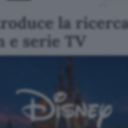
roduce la ricerca
m e serie TV