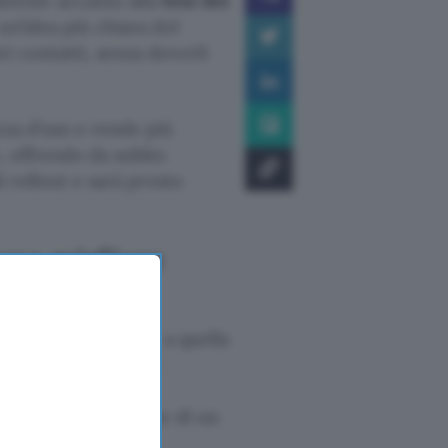
mente accanto alla
foto del
un’idea più chiara del
i contatti, senza doverli
nza d’uso e rende più
, offrendo da subito
i rollout e sarà presto
 una migliore
o
si presenta simile a quella
il menu di overflow
tto o inviare un
e la visualizzazione di un
nto, WhatsApp ha