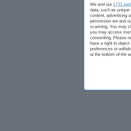
We and our
1731 par
data, such as unique 
content, advertising
permission we and o
scanning. You may cl
you may access more 
consenting. Please no
have a right to objec
preferences or withdr
at the bottom of the 