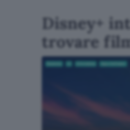
Disney+ int
trovare fil
Business
AI
Informatica
App e Software