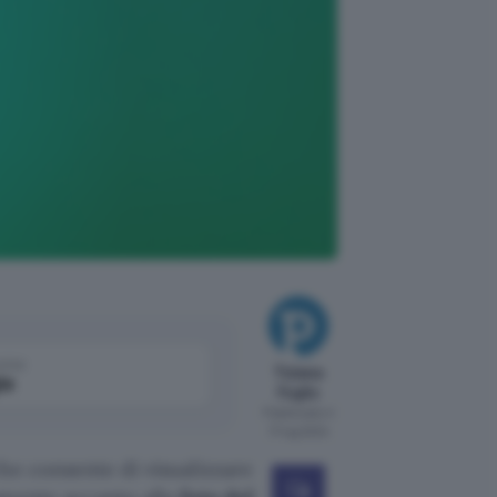
come
Tiziana
le
Foglio
Pubblicato il
17 lug 2024
he consente di visualizzare