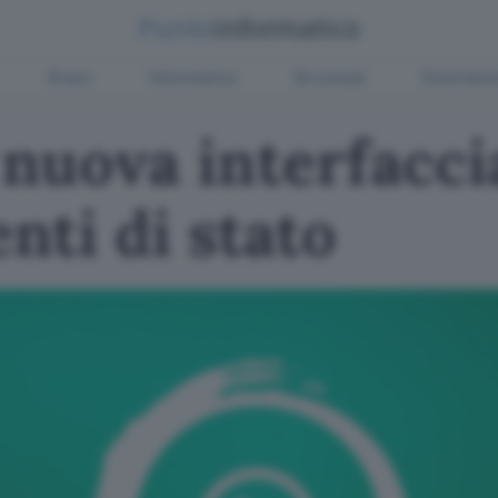
Green
Informatica
Sicurezza
Entertain
nuova interfaccia
ti di stato