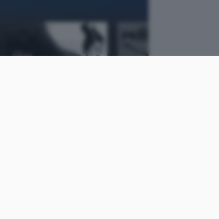
come
Tiziana
le
Foglio
Pubblicato il
8 ago 2026
ata sull’AI
. Questa opzione
omandazioni.
n l’AI: addio ai