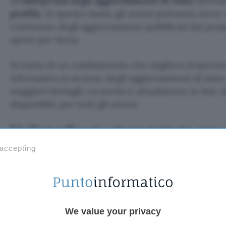
un’
anteprima degli aggiornamenti di stato
diretta
profilo
. In questo modo gli utenti potranno avere 
contenuto degli aggiornamenti pubblicati dai propr
aprire per forza.
Si tratta di un cambiamento che migliora l’esperie
informativa la sezione degli aggiornamenti di stato
maggiori dettagli. La novità è attualmente in fase d
disponibile per tutti gli utenti.
Un’Interfaccia riprogettata per
esperienza utente
 accepting
La
nuova interfaccia per gli aggiornamenti di stat
disponibile su
WhatsApp
per
iOS
. In precedenza, 
includeva numerose azioni, come chiamare il conta
messaggio, che potevano risultare superflue durant
We value your privacy
aggiornamento di stato. Con il nuovo aggiorname