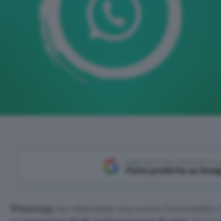
Aggiungi Punto Informatico 
Fonte preferita su Goog
WhatsApp
sta rilasciando una nuova funzionalità c