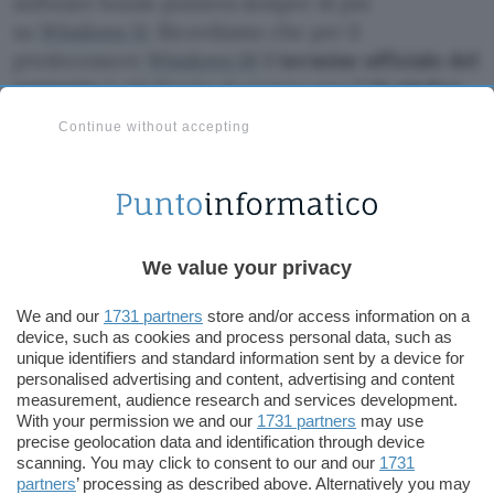
software house punterà sempre di più
su
Windows 11
. Ricordiamo che per il
predecessore
Windows 10
il
termine ufficiale del
supporto
è già fissato da tempo per il
14 ottobre
2025
.
Continue without accepting
Tornando a
22H2
(o Sun Vallery 2), porterà con
sé l’immancabile elenco di bugfix e correzioni,
oltre ad alcune novità riguardanti componenti
chiave del sistema operativo come il menu Start,
We value your privacy
il Centro Notifiche, le Impostazioni e la tanto
chiacchierata barra delle applicazioni. Il debutto
We and our
1731 partners
store and/or access information on a
device, such as cookies and process personal data, such as
è atteso entro la seconda metà dell’anno.
unique identifiers and standard information sent by a device for
personalised advertising and content, advertising and content
IMMAGINI
measurement, audience research and services development.
With your permission we and our
1731 partners
may use
precise geolocation data and identification through device
scanning. You may click to consent to our and our
1731
partners
’ processing as described above. Alternatively you may