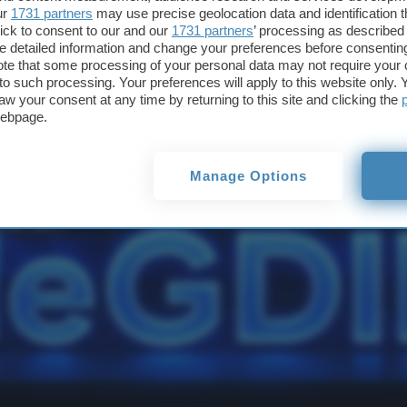
ur
1731 partners
may use precise geolocation data and identification 
ferma GDID
ick to consent to our and our
1731 partners
’ processing as described 
detailed information and change your preferences before consenting
te that some processing of your personal data may not require your 
t to such processing. Your preferences will apply to this website only
aw your consent at any time by returning to this site and clicking the
webpage.
vi
Manage Options