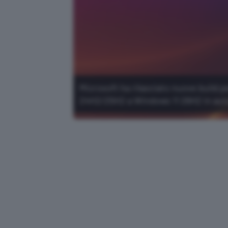
Microsoft ha rilasciato nuove build p
24H2/25H2 a Windows 11 26H2 in aut