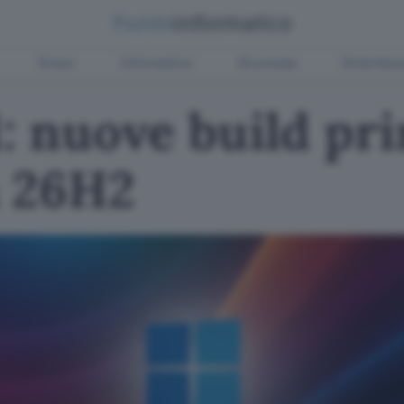
Green
Informatica
Sicurezza
Entertain
: nuove build pri
a 26H2