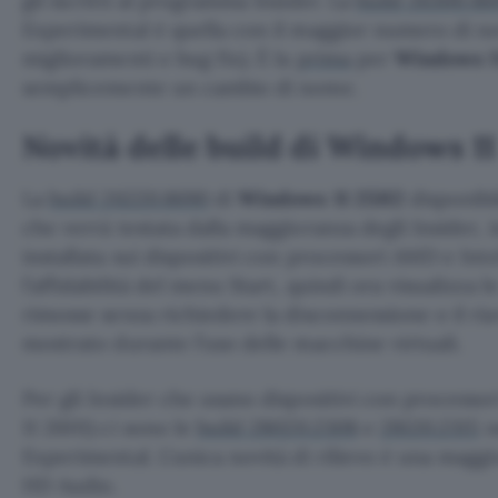
gli iscritti al programma Insider. La
build 26300.86
Experimental è quella con il maggior numero di nov
miglioramenti e bug fix). È la
prima
per
Windows 1
semplicemente un cambio di nome.
Novità delle build di Windows 11
La
build 26220.8690
di
Windows 11 25H2
disponibil
che verrà testata dalla maggioranza degli Insider,
installata sui dispositivi con processori AMD e Int
l’affidabilità del menu Start, quindi ora visualizza 
rimosse senza richiedere la disconnessione o il ria
mostrato durante l’uso delle macchine virtuali.
Per gli Insider che usano dispositivi con proces
11 26H1) ci sono le
build 28020.2308
e
28120.2315
n
Experimental. L’unica novità di rilievo è una maggio
HD Audio.