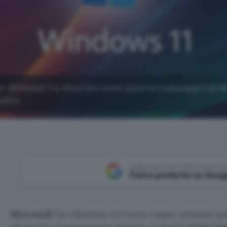
er Windows 11 e illustrato come avverrà il passaggio da 
unno.
Aggiungi Punto Informatico 
Fonte preferita su Goog
Microsoft
ha rilasciato ieri sera cinque versioni p