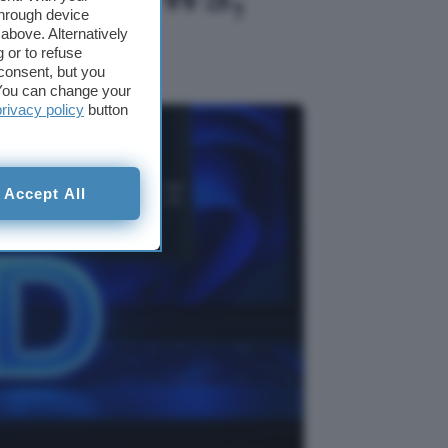
through device
above. Alternatively
 or to refuse
consent, but you
. You can change your
privacy policy
button
Accept All