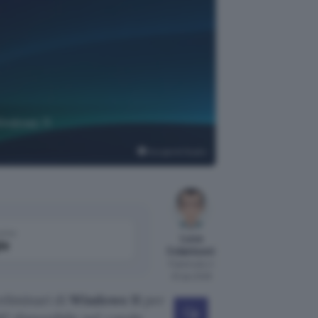
Windows 11
Google AI Studio
come
Luca
le
Colantuoni
Pubblicato il
20 giu 2026
reliminari di
Windows 11
per