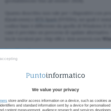
(probabilmente fino ad ottobre 2028).
Quanto descritto non vale per i dispositivi con p
(Qualcomm) e
RTX Spark
(NVIDIA), sui quali è inst
codice base è differente da quello di Windows 11
caso è previsto un percorso di update alternativo.
tra le versioni per chip x86 e Arm avverrà con
Win
Fonte:
Microsoft
 accepting
TI POTREBBE INTERESSARE
deGDID blocca il
tracker di Windows, lo
script ferma GDID
We value your privacy
tners
store and/or access information on a device, such as cookies 
cca il tracker di
identifiers and standard information sent by a device for personalised
 and content measurement, audience research and services developm