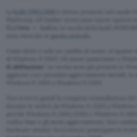
La
build 29613.1000
è invece presente nel canale E
Platforms). Gli Insider troveranno nuove opzioni 
. Le novità della build 26300.8
Sistema > Audio
sono elencate in
questo articolo
.
Come detto è solo un cambio di nome, in quanto in
di Windows 11 25H2. Gli utenti passeranno a Wind
di abilitazione
“. Le novità sono già presenti in W
aggiunte con i prossimi aggiornamenti mensili, in 
Windows 11 24H2 a Windows 11 25H2.
Non avverrà quindi la completa reinstallazione de
durante lo switch da Windows 11 23H2 a Windows 1
perché Windows 11 24H2/25H2 e Windows 11 26
codice base e gli stessi aggiornamenti. Non cambi
hardware minimi. Verrà invece posticipata la scad