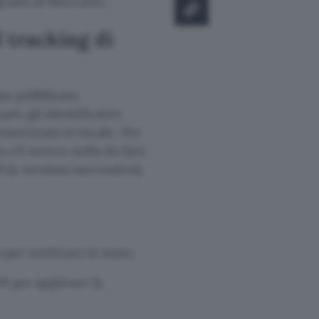
grado di bloccarlo.
l tracking di
ta pubblicata
are gli identificativi
emorizzati in locale. Per
 c’è invece nulla da fare.
(o versioni successive).
per verificare lo stato;
s
per applicare la
ct