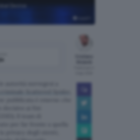
obal Device
ChatGPT
come
Cristiano
le
Ghidotti
Pubblicato il
6 ago 2026
le autorità norvegesi a
criminale Scattered Spider
,
ne pubblicata è emerso che
 decisivo ai fini
DID). Il team di
ato per far fronte a quella
a privacy degli utenti,