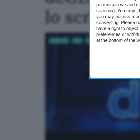
permission we and o
lo script 
scanning. You may cl
you may access more 
consenting. Please no
have a right to objec
preferences or withdr
at the bottom of the 
Sicurezza
VPN
Informatica
Sistemi operati