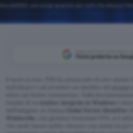
ica deGDID, uno script gratuito per tutti che blocca il Gl
Aggiungi Punto Informatico 
Fonte preferita su Goog
Il mese scorso, l’FBI ha annunciato di aver aiutato 
individuare e ad arrestare un membro del
gruppo 
attivo sul fronte ransomware. Dalla documentazio
l’analisi di un
tracker integrato in Windows
è stato
dell’indagine: si chiama
Global Device Identifier
(G
Windscribe
, che gestisce l’omonima VPN, si è attiv
che molti hanno subito ritenuto una minaccia per l