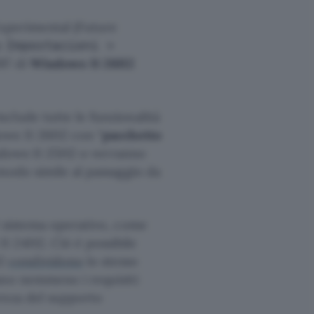
xperimental (Future
in
Impostazioni >
697 di
Windows 11 26H2
clude tutte le funzionalità
ows 11 26H2 con “
pacchetto
indows 11 25H2 o verranno
modo simile al passaggio da
l sistema operativo, come
1 24H2. Ciò è possibile
H2
condividono
lo stesso
ano nemmeno i requisiti
enza del supporto