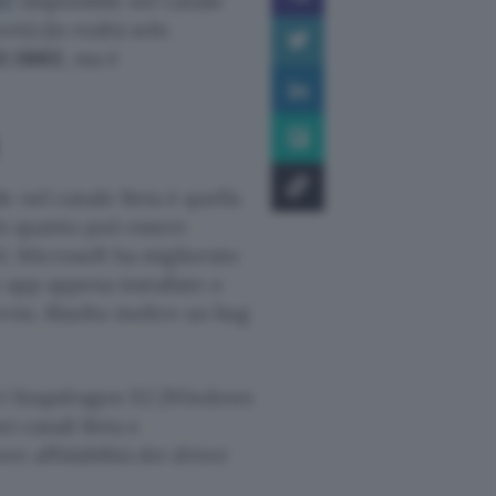
97
disponibile nel canale
ità (in realtà solo
1 26H2
, ma è
e nel canale Beta è quella
 in quanto può essere
el. Microsoft ha migliorato
le app appena installate o
vvio. Risolto inoltre un bug
sori Snapdragon X2 (Windows
ei canali Beta e
re affidabilità dei driver