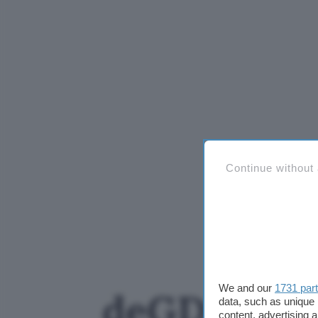
Continue without
We and our
1731 par
deGDID blo
data, such as unique 
content, advertising