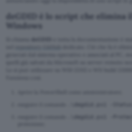
annunciando oggi la disponibilità di uno script in 
deGDID è lo script che elimina i
Windows
Si chiama
deGDID
e tutta la documentazione è sta
nel
repository GitHub
dedicato. Ciò che fa è elimin
generati dal sistema operativo e associati al PC, m
quelli già salvati da Microsoft su server remoto non
Lo si può utilizzare su W10 22H2 e W11 build 22000 
Funziona così.
Aprire la PowerShell come amministratore;
eseguire il comando
.\degdid.ps1 -Statu
eseguire il comando
.\degdid.ps1 -Prote
protezione;