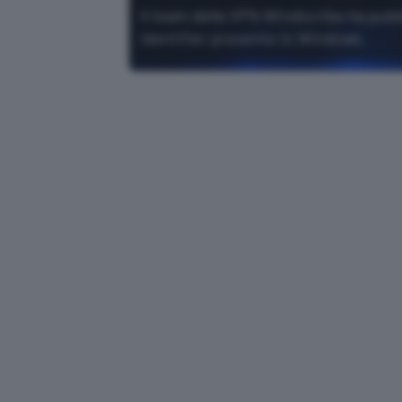
Il team della VPN Windscribe ha pubbl
Identifier presente in Windows.