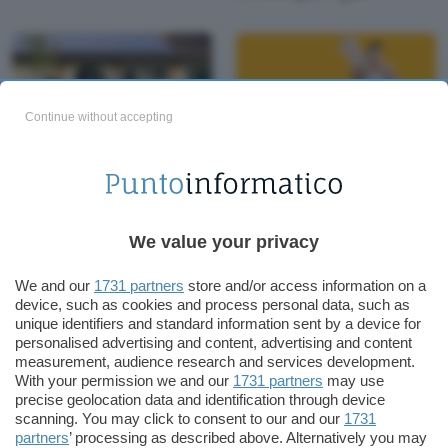
Continue without accepting
LuceClick Verde:
Kena Mobile: chiamate
l'offerta di E.ON per
illimitate e 130GB a
l'energia a prezzo
6,99€ al mese
We value your privacy
bloccato
We and our
1731 partners
store and/or access information on a
device, such as cookies and process personal data, such as
unique identifiers and standard information sent by a device for
personalised advertising and content, advertising and content
measurement, audience research and services development.
With your permission we and our
1731 partners
may use
precise geolocation data and identification through device
scanning. You may click to consent to our and our
1731
partners
’ processing as described above. Alternatively you may
Virgin Fibra: velocità di
Aruba Fibra: fibra ottica