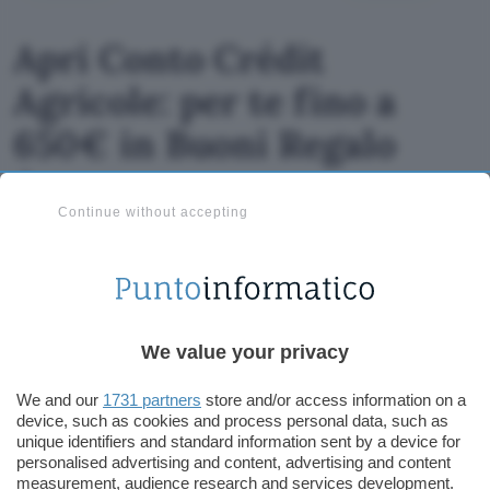
Apri Conto Crédit
Agricole: per te fino a
650€ in Buoni Regalo
Amazon
Continue without accepting
Apri Conto Crédit Agricole a canone gratuito, per te
fino a 650€ in Buoni Regalo Amazon: approfittane
prima che finisca la promozione.
We value your privacy
We and our
1731 partners
store and/or access information on a
device, such as cookies and process personal data, such as
unique identifiers and standard information sent by a device for
personalised advertising and content, advertising and content
measurement, audience research and services development.