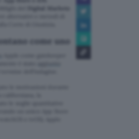
er
App Store e iOS
.
bblighi del
Digital Markets
re alternativi e metodi di
la Corte di Giustizia.
contano come uno
o
Apple come gatekeeper
amente è stato
aggiunto
 termine dell’indagine.
ato le motivazioni durante
 californiana, la
 le soglie quantitative
iderando un unico App Store
 watchOS e tvOS). Apple