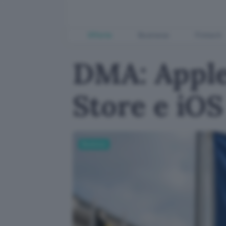
Offerte
Business
Fintech
DMA: Apple 
Store e iOS
Business