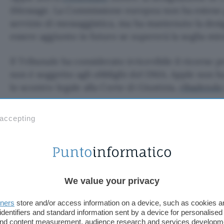
iMessage. La Commissione europea non ha esteso g
servizio di messaggistica, ma ha mantenuto la des
essere aggiunto in futuro se supererà la soglia mi
Il Tribunale ha considerato irricevibile il ricorso
non è soggetto agli obblighi del DMA. Apple non 
lo scontro legale alla Corte di Giustizia,
ribadendo
Crediamo fermamente che il mandato della
 accepting
che è legale e proporzionato, minacciando
di protezioni della privacy e della sicurezz
costruito e lasciando i nostri utenti vulnerab
We value your privacy
Continueremo a sostenere l’innovazione e la
nostri clienti europei meritano.
tners
store and/or access information on a device, such as cookies 
identifiers and standard information sent by a device for personalised
 and content measurement, audience research and services developm