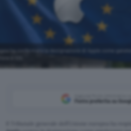
ropea ha confermato la designazione di Apple come gatek
tore e iOS.
Aggiungi Punto Informatico 
Fonte preferita su Goog
Il Tribunale generale dell’Unione europea ha respin