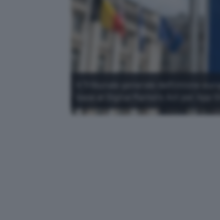
Il Tribunale generale dell'Unione eu
base al Digital Markets Act per App S