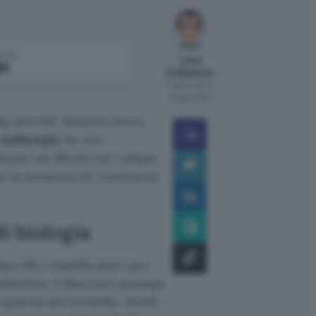
come
Luca
le
Colantuoni
Pubblicato il
8 ago 2026
to
perché Amazon aveva
Anthropic
ha ora
tano usi illeciti nel campo
to
la presenza di restrizioni
i biologia
ecifici classificatori per
L’obiettivo è bloccare prompt
capacità del modello. Molti