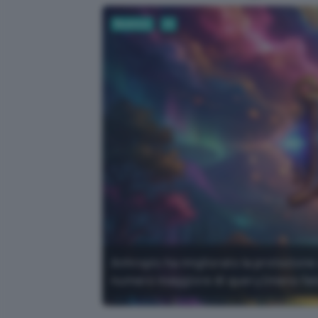
Business
AI
Anhropic ha migliorato la protezione 
numero maggiore di query (meno falsi