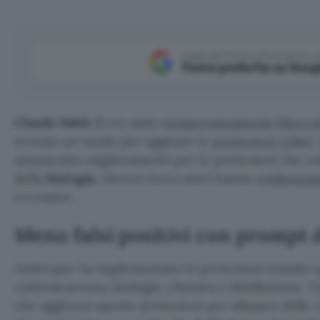
Aggiungi Punto Informatico 
Fonte preferita su Goog
Claude Fable 5
era stato
temporaneamente blocca
trovato un modo per aggirare le
protezioni cyber
.
annunciato miglioramenti per le protezioni che evi
della
biologia
. Diversi ricercatori hanno
evidenzia
eccessive.
Meno falsi positivi con prompt d
Anthropic ha implementato le protezioni tramite sp
cybersicurezza, biologia, chimica e distillazione. 
che aggirano queste protezioni per abusare delle 