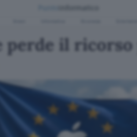
Green
Informatica
Sicurezza
Entertain
perde il ricorso