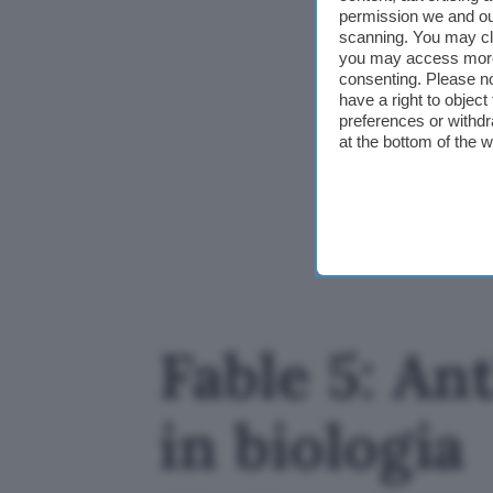
permission we and o
scanning. You may cl
you may access more 
consenting. Please no
have a right to objec
preferences or withdr
at the bottom of the 
Fable 5: Ant
in biologia