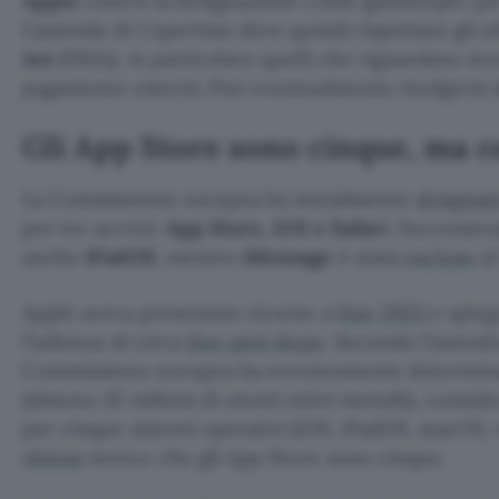
Apple
contro la designazione come gatekeeper p
L’azienda di Cupertino deve quindi rispettare gli o
Act
(DMA), in particolare quelli che riguardano sto
pagamento esterni. Può eventualmente rivolgersi al
Gli App Store sono cinque, ma 
La Commissione europea ha inizialmente
designat
per tre servizi:
App Store, iOS e Safari
. Successiv
anche
iPadOS
, mentre
iMessage
è stata
escluso
al
Apple aveva presentato ricorso a
fine 2023
e spieg
l’udienza di circa
due anni dopo
. Secondo l’azienda
Commissione europea ha erroneamente determinato
(almeno 45 milioni di utenti attivi mensili), cons
per cinque sistemi operativi (iOS, iPadOS, macOS,
ritiene
invece che gli App Store sono cinque.