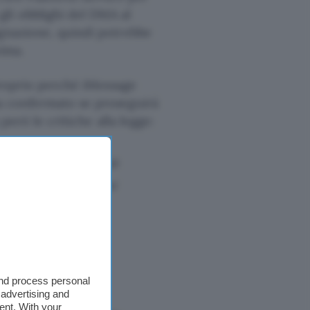
li obblighi del DMA al
ignazione, quindi potrebbe
nima.
 proprio perché iMessage
ha confermato se proseguirà
però le critiche alla legge:
 DMA vada oltre ciò
 di erodere decenni
a che abbiamo
ili a nuovi rischi.
 privacy che i
and process personal
 advertising and
ent. With your