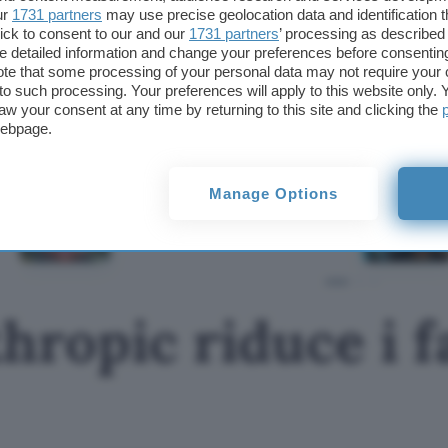
Il Tribunale deve ancora esaminare altri due ricors
ur
1731 partners
may use precise geolocation data and identification 
ovvero quelli relativi all’
interoperabilità
di iOS e la
ick to consent to our and our
1731 partners
’ processing as described 
detailed information and change your preferences before consenting
euro.
te that some processing of your personal data may not require your 
t to such processing. Your preferences will apply to this website only
Fonte:
Reuters
aw your consent at any time by returning to this site and clicking the
webpage.
TI POTREBBE INTERESSARE
Fable 5: Anthropic
Manage Options
riduce i falsi positivi in
biologia
hropic riduce i fa