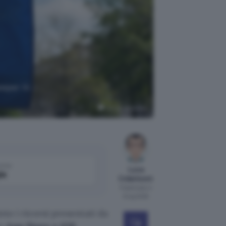
eeper in
Google AI Studio
come
Luca
le
Colantuoni
Pubblicato il
8 lug 2026
to i ricorsi presentati da