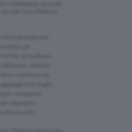
della Commissione secondo
no un solo Core Platform
li store perseguono
contatto gli
 al fine di facilitare
e differenze addotte
store costituiva un
raggiungeva le soglie
eeper, attengono
dei dispositivi
ra diversi CPS.
Core Platform Service per