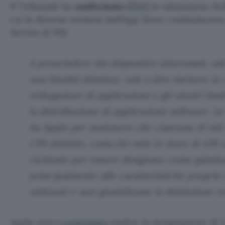
Il Tribunale ha
confermato
(
PDF
) la valutazione 
cui le diverse versioni dell’App Store costituisco
Service (CPS):
A prescindere dai dispositivi interessati, ta
una finalità identica, vale a dire mettere in 
sviluppatori di applicazioni e gli utenti finali
la distribuzione di applicazioni software. L
da Apple per sostenere che ciascuno di tali 
CPS distinto, cosicché solo lo store di iOS 
richieste per essere designato come gatek
principalmente alle caratteristiche proprie 
utilizzati e non giustificano la distinzione t
Apple aveva
contestato
inoltre la designazione di 