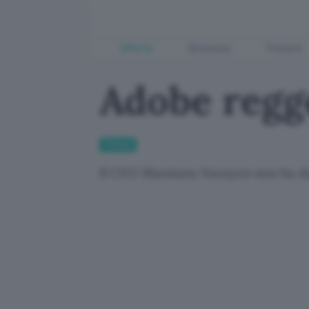
Offerte
Business
Fintech
Adobe regg
Fintech
Il CEO Shantanu Narayen non ha dub