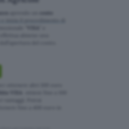
azon
aprendo un
conto
 e inizia il procedimento di
omozionale “
VISA
” e
a effettua almeno una
all’apertura del conto.
er ottenere altri 100 euro
ebito VISA
ottieni fino a 100
i vantaggi. Potrai
tenere fino a 400 euro in
ffettuati tramite tali link