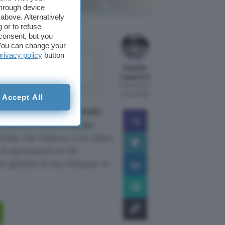
Crédit Agricole
through device
above. Alternatively
 or to refuse
consent, but you
. You can change your
privacy policy
button
come
Osvaldo
le
Lasperini
Pubblicato il
6 ago 2026
Accept All
un
conto corrente Crédit
0 euro in Buoni Regalo
rima che finisca. Con oltre
 9 operazioni su 10
r gestire le tue finanze in