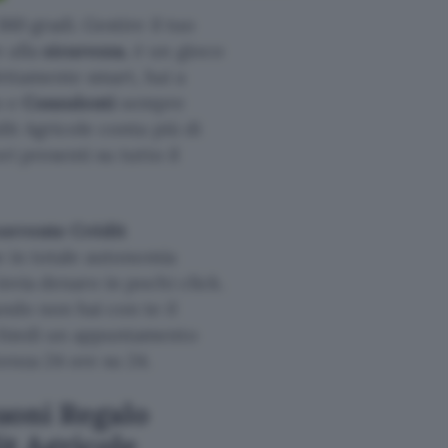
360 gradi. Gestire il tuo
 alla
sicurezza
, è un gioco
fettamente smart, hai a
o e
Consulenti
sempre
dit Agricole conta più di
ri presenti su tutto il
corrente Crédit
he in totale autonomia
invia denaro in pochi click.
ando non hai con te il
ichiedi un appuntamento
tenza 24 ore su 24.
uoni Regalo
t Agricole