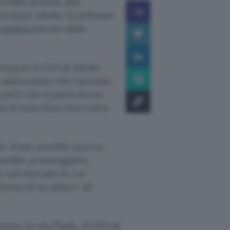
rebbe portare alla
aventare Adobe: la software
i
giudizi
piovuti dalla
roprio il CEO di Adobe
 assicurando che l’azienda
o però che si parta da un
oti la macchina innovativa
rni, Flash avrebbe ancora
arebbe avvantaggiato,
r sul mercato le cui
stenza di un player
all
nere in vita Flash, il CEO di