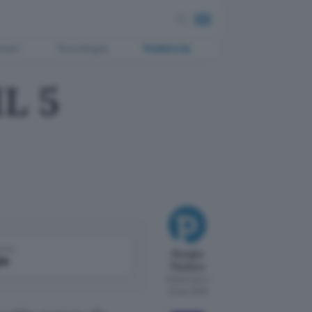
ment
Tecnologia
Pubblicità
ML 5
come
Giorgio
le
Pontico
Pubblicato il
23 giu 2009