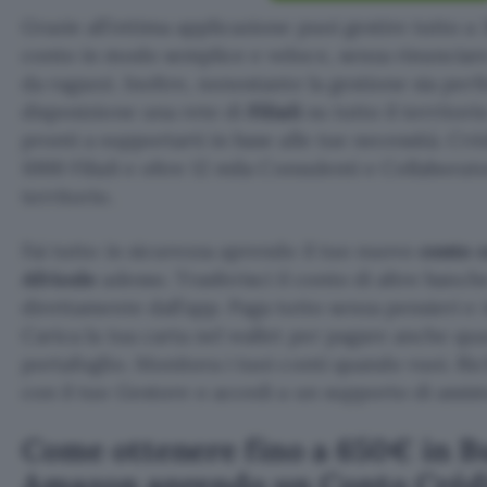
Grazie all’ottima applicazione puoi gestire tutto a 
conto in modo semplice e veloce, senza rinunciare
da ragazzi. Inoltre, nonostante la gestione sia per
disposizione una rete di
Filiali
su tutto il territori
pronti a supportarti in base alle tue necessità. Cré
1000 Filiali e oltre 12 mila Consulenti e Collaborato
territorio.
Fai tutto in sicurezza aprendo il tuo nuovo
conto 
Africole
adesso. Trasferisci il conto di altre banc
direttamente dall’app. Paga tutto senza pensieri e 
Carica la tua carta nel wallet per pagare anche qu
portafoglio. Monitora i tuoi conti quando vuoi. R
con il tuo Gestore o accedi a un supporto di assis
Come ottenere fino a 650€ in B
Amazon aprendo un Conto Crédi