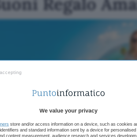
Buoni Regalo Am
 accepting
We value your privacy
tners
store and/or access information on a device, such as cookies 
gratuito, per te fino a 650€ in Buoni Regalo Amazon: app
identifiers and standard information sent by a device for personalised
 and content measurement, audience research and services developm