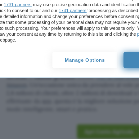
ur
1731 partners
may use precise geolocation data and identification 
ick to consent to our and our
1731 partners
’ processing as described 
detailed information and change your preferences before consenting
te that some processing of your personal data may not require your 
t to such processing. Your preferences will apply to this website only
aw your consent at any time by returning to this site and clicking the
Aggiungi Punto Informatico 
webpage.
Fonte preferita su Goog
Manage Options
Approfitta subito dell’ottima promozione se apri 
Africole
a
canone gratuito
online!
Per te fino a 65
Amazon
. Un’occasione unica da prendere al volo p
2,8 milioni di clienti, oltre 2 milioni di download e
effettuate da app, questa è la migliore soluzione pe
modo intelligente, smart e pratico.
Apri Conto Agricole