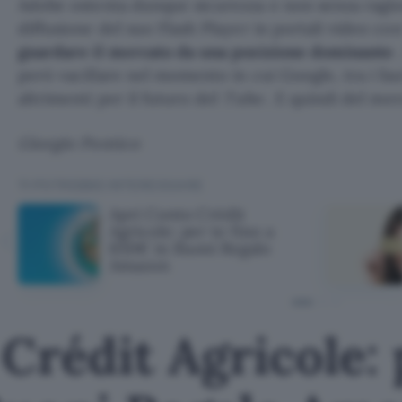
Adobe ostenta dunque sicurezza e non senza ragion
diffusione del suo Flash Player in portali video c
guardare il mercato da una posizione dominante
però vacillare nel momento in cui Google, tra i f
altrimenti per il futuro del
Tubo
. E quindi del mer
Giorgio Pontico
TI POTREBBE INTERESSARE
Apri Conto Crédit
Agricole: per te fino a
650€ in Buoni Regalo
Amazon
Crédit Agricole: 