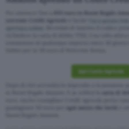
Per ottenere fino a
650 euro in Buoni Regalo Am
corrente Crédit Agricole
è facile!
Vai a questo link
apertura online
. Ricordati di inserire il codice pr
richiedere la carta di debito VISA. Una volta attiv
transazione di qualunque importo entro 30 giorni d
Subito per te 50 euro di Welcome Bonus.
Apri Conto Agricole
Dopo di ché accredita lo stipendio o la pensione p
in Buoni Regalo Amazon. E se utilizzi la
carta di d
euro. Anche consigliare Crédit Agricole porta i suo
guadagnare 50 euro per
ogni amico che inviti
e ot
Buoni Regalo Amazon.
Questo articolo contiene link di affiliazione: acquisti o ordini e