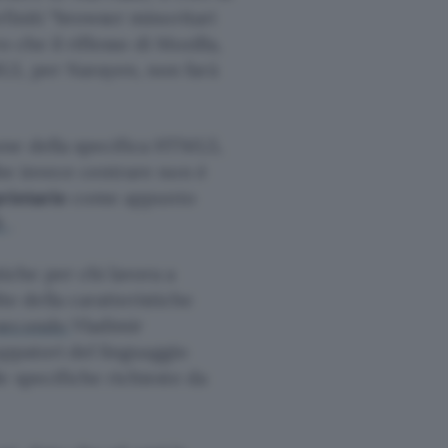
finiti “browser minoritari
che il riflesso di Mozilla,
L5, per Narayen, non farà
one della specifica HTML5,
bbe invece centrare non è
prietarie
come appunto
t
.
che per chi lavora a
 della caratteristiche
secondo
Vladimir
uppatori del linguaggio
e specifiche richieste da