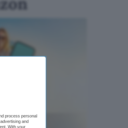
azon
and process personal
rofittane
 advertising and
ent. With your