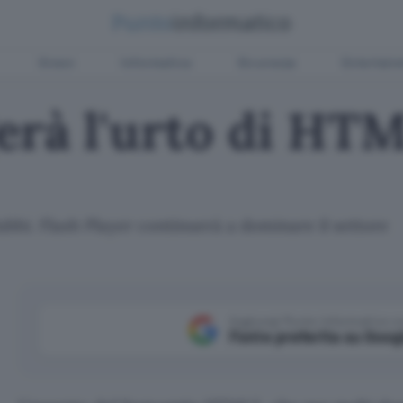
Green
Informatica
Sicurezza
Entertain
erà l'urto di HT
bi. Flash Player continuerà a dominare il settore
Aggiungi Punto Informatico 
Fonte preferita su Goog