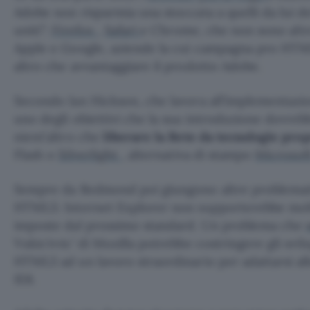
Adobe non risparmia una stoccata a quelli da lui de
uniti”:
Firefox
,
Safari
e Chrome, che non sono altro 
Apple e Google, aziende la cui campagna pro HTM
altro che avvantaggiare il prodotto Adobe.
Secondo Ian Hickson, che lavora all’implementazi
uno degli obiettivi che la sua introduzione dovre
nient’altro che
liberare la Rete da tecnologie pro
Flash o
Silverlight
, alternativa di stampo
Microsof
Sempre da Redmond poi giungono altre problemati
HTML5: Internet Explorer non supporterebbe molte
imposte dal prossimo standard. Un problema che
Vukic’evic’ di Mozilla potrebbe costringere gli svil
HTML5 ad un lavoro straordinario per adattarsi all
IE8.