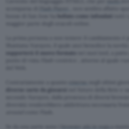
L’avvento del linguaggio HTML5, che per
molti
dov
scomparsa di
Flash Player
, non sembra affatto sp
house di San Jose ha
bollato come infondati
tutti 
maggior parte degli oracoli online.
La prima persona a non temere il cambiamento è p
Shantanu Narayen, il quale anzi benedice la novità
supporterà il nuovo formato
nei suoi tool, a patt
punto di vista
Flash-centrico
, attorno al quale ru
del Web.
Contrariamente a quanto
emerso
negli ultimi gio
diverse carte da giocarsi
nel futuro della Rete e s
secondo Narayen, dalla presenza di diversi browse
diversità renderebbero addirittura necessaria l’esi
around
come Flash.
Se da una parte sono i
browser più in voga
a mante