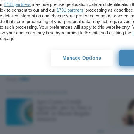
ur
1731 partners
may use precise geolocation data and identification 
ick to consent to our and our
1731 partners
’ processing as described 
Vai sul sito di Coinbase
detailed information and change your preferences before consenting
te that some processing of your personal data may not require your 
t to such processing. Your preferences will apply to this website only
aw your consent at any time by returning to this site and clicking the
Questo articolo contiene link di affiliazione: acquisti o ordini effettuati tramite tali l
commissione nel rispetto del
codice etico
. Le offerte potrebbero subire variazioni 
webpage.
Presta attenzione al fatto che i CFD sono strumenti complessi con un alto rischio di
finanziaria. L’81% degli investitori perde denaro quando fa trading di CFD con quest
Manage Options
funzionamento dei CFD, e se puoi prenderti l’alto rischio di perdere i tuoi soldi.Le 
risultati futuri. La storia degli andamenti di trading è inferiore a 5 anni completi e p
decisioni di investimento.
Fonte:
CNBC
TI POTREBBE INTERESSARE
Apri Conto Crédit
Agricole: per te fino a
650€ in Buoni Regalo
Amazon