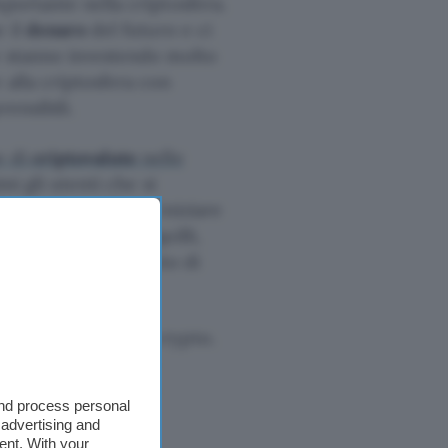
portante nella criptosfera.
e il
denaro
del futuro e ci
he stanno investendo molto
 alla criptosfera con
ensibili.
e di
criptovalute
nelle
mi gli utenti che si
nti e che vogliono iniziare
 faccia stare tranquilli,
 solo il loro istituto di
turo per
Bitcoin
e crypto.
a
CNBC
, ha rivelato
e posizioni a titolo
and process personal
 advertising and
ent. With your