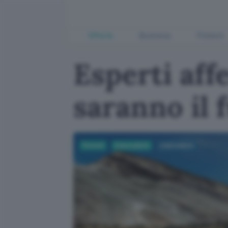
Offerte
Business
Fintech
Esperti aff
saranno il 
Fintech
Criptovalute
criptovalute