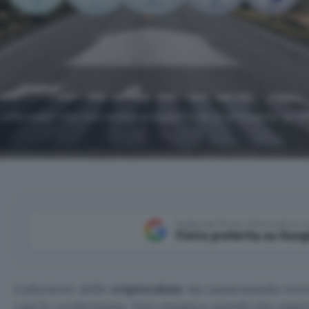
 affermato che con molta probabilità le criptovalute dive
Aggiungi Punto Informatico 
Fonte preferita su Goog
L’adozione delle
criptovalute
sta aumentando eno
casi lo confermano. Non stupisce quindi che esper