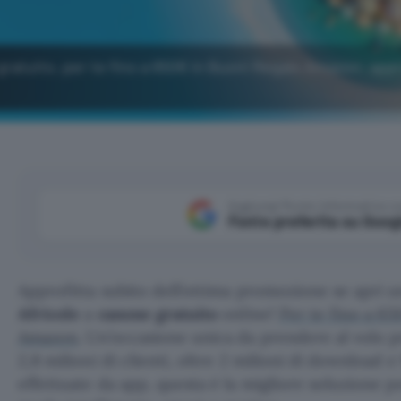
gratuito, per te fino a 650€ in Buoni Regalo Amazon: app
Aggiungi Punto Informatico 
Fonte preferita su Goog
Approfitta subito dell’ottima promozione se apri 
Africole
a
canone gratuito
online!
Per te fino a 65
Amazon
. Un’occasione unica da prendere al volo p
2,8 milioni di clienti, oltre 2 milioni di download e
effettuate da app, questa è la migliore soluzione pe