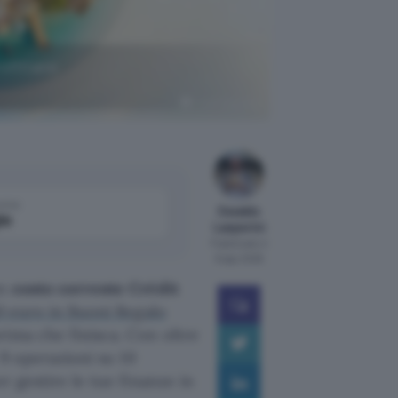
rofittane
Crédit Agricole
come
Osvaldo
le
Lasperini
Pubblicato il
6 ago 2026
un
conto corrente Crédit
0 euro in Buoni Regalo
rima che finisca. Con oltre
 9 operazioni su 10
r gestire le tue finanze in