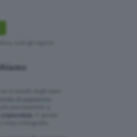
ico, tutti gli esperti
obbiamo
rso il mondo degli asset
metodo di pagamento
 e più precisamente
a
n
criptovalute
. E queste
a tema crittografia.