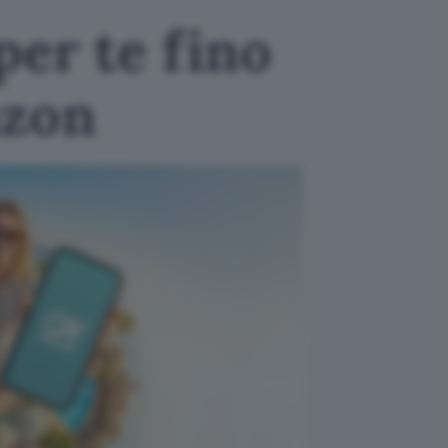
per te fino
azon