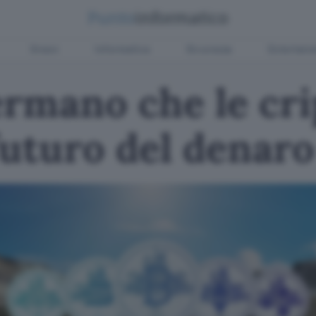
Green
Informatica
Sicurezza
Entertain
ermano che le cr
futuro del denaro