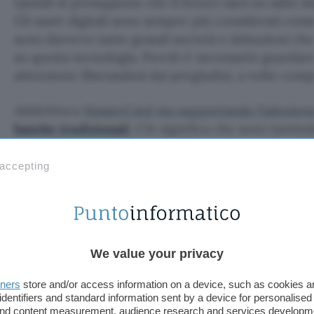
Quindi si presuppone che il futuro sarà un salto im
Gli asset digitali sono sempre più considerati com
sono davvero tante grandi società e istituzioni c
su questa tecnologia. Perciò è necessario guardare
attenzione liberandosi dai pregiudizi, a volte compr
Addirittura
MasterCard sta supportando l’adozion
banche tradizionali
. Ciò significa che sono tantissi
aspettano una diffusione capillare di questi strume
ad addentrarsi sfruttando però un ecosistema che li
 accepting
infondendogli sicurezza e tranquillità come può fare
credito.
John Mack, ex CEO di Morgan Stanley, vede un fu
We value your privacy
Tant’è che, proprio durante la sua intervista con l
apertamente che con il suo family office ha “
alcun
tners
store and/or access information on a device, such as cookies 
definitivo in
criptovalute
“.
identifiers and standard information sent by a device for personalised
 and content measurement, audience research and services developm