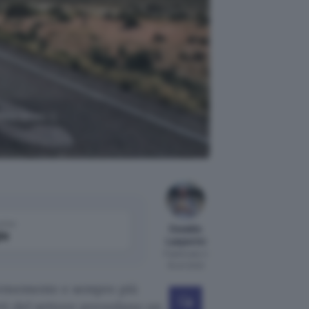
nteranno il
come
Osvaldo
le
Lasperini
Pubblicato il
19 ott 2022
rmemente e sempre più
ti del settore prevedano un