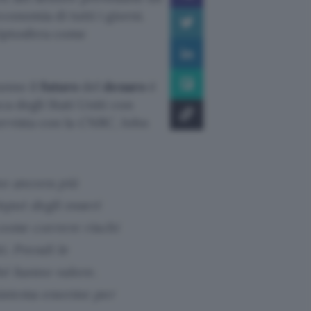
conomia di tutti i giorni.
riptosfera come
anno il
futuro
del
denaro
è
ca degli Stati Uniti con
ervista con la
CNBC
, John
no ancora più
nput degli esseri
come correre rischi
i. Prendi le
hé hanno valore.
 sistema enorme per