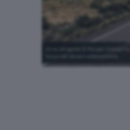
Un ex dirigente di Morgan Stanley ha
futuro del denaro nell'economia.