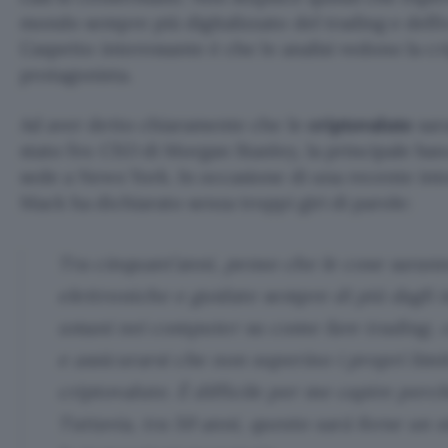
mondo sempre più digitalizzato del trading e dell’e
L’aspetto interessante è che le analisi vedono la c
protagonista.
Ad aver detto chiaramente che le
criptovalute
sar
stato l’ex CEO di Morgan Stanley, la principale ban
sede a News York. In occasione di una recente int
Mack ha dichiarato senza troppi giri di parole:
Tra cinquant’anni, penso che le cose saran
elettroniche e guidate sempre di più dagli i
umani nei computer su come fare trading, 
e assicurarsi che non superino i propri limit
criptovalute. È difficile per me capire perc
Tuttavia, tra 50 anni, questo sarà forse un