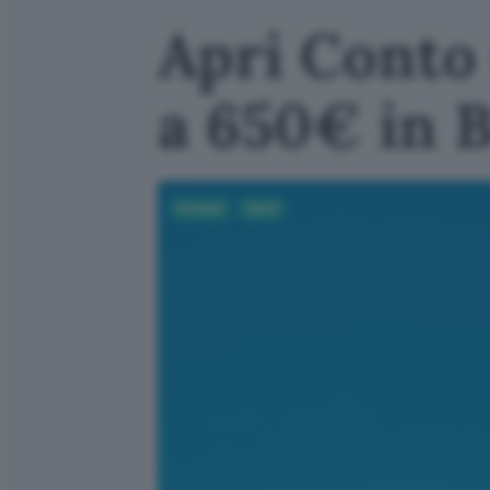
Apri Conto 
a 650€ in 
Fintech
Conti