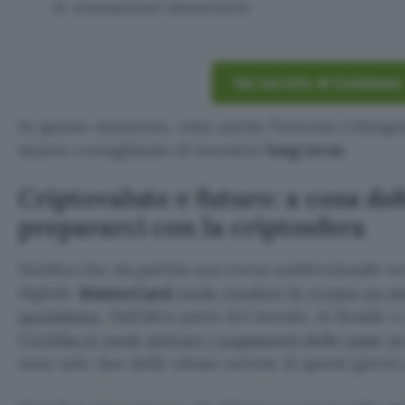
le transazioni monetarie.
Vai sul sito di Coinbase
In questo momento, visto anche l’inverno crittograf
stanno consigliando di investire
long term
.
Criptovalute e futuro: a cosa d
prepararci con la criptosfera
Sembra che sia partita una corsa unidirezionale ve
digitali.
MasterCard
vuole rendere le crypto un 
quotidiano
. Dall’altra parte del mondo, in Brasile
Curitiba si vuole attivare i pagamenti delle tasse i
sono solo due delle ultime notizie di questi giorni 