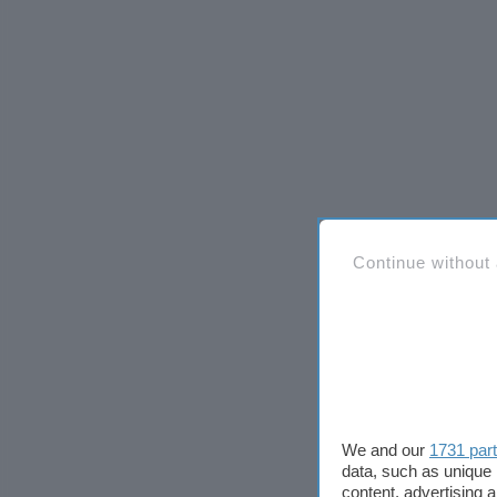
Continue without
We and our
1731 par
data, such as unique 
content, advertising