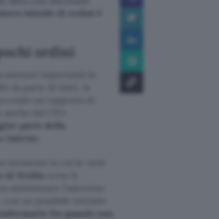
o fatto con Microsoft
mero iniziale di ordini è
 pochi ordini
da annunci importanti in
A da parte di Intel, la
 secondo un rapporto di
o anche dal CFO
gior parte della
o interno
.
un momento in cui le varie
e di Nvidia
verso le
ia minimizzare l’adozione
, con un possibile intendo
confermarle fin quando non