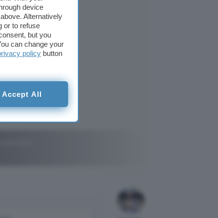
through device
above. Alternatively
 or to refuse
consent, but you
. You can change your
privacy policy
button
Accept All
 a prezzo
come