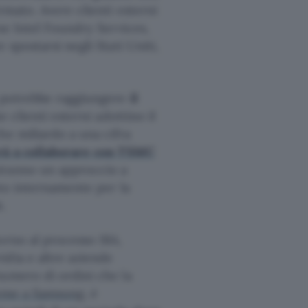
rmato. Avere clienti esterni
ne Intel Foundry Services,
 spostarsi negli Stati Uniti,
a potrebbe raggiungere
il
e clienti esterni adottino il
he miliardo a una cifra
rà a collaborare con TSMC
uiranno un approccio a
ato internamente per la
.
orno al processo 18A,
idia e altre aziende
numero di ordini che la
eme a Samsung
, è