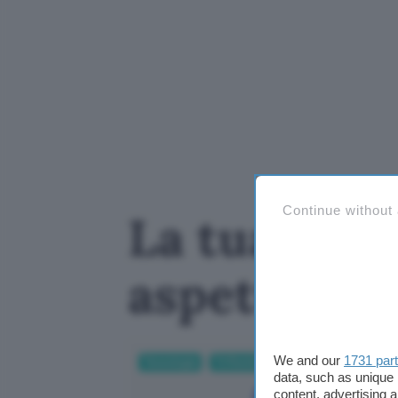
Continue without
La tua smar
aspettando
We and our
1731 par
Tecnologia
Tv Monitor
data, such as unique 
content, advertising