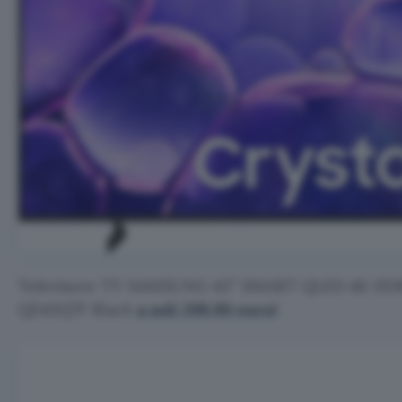
Televisore TV SAMSUNG 43″ SMART QLED 4K HDR
QE43Q7F Black
a soli 299,90 euro!