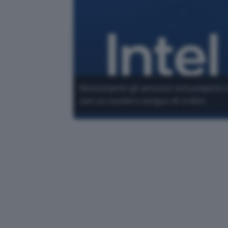
Nonostante gli annunci entusiastici e
con un numero esiguo di ordini.