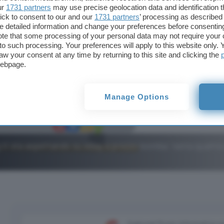
ur
1731 partners
may use precise geolocation data and identification 
ick to consent to our and our
1731 partners
’ processing as described 
detailed information and change your preferences before consenting
te that some processing of your personal data may not require your 
t to such processing. Your preferences will apply to this website only
aw your consent at any time by returning to this site and clicking the
webpage.
Manage Options
ti sta aspettando su eBay a prezzo bomba: tanta qualità
Aggiungi Punto Informatico 