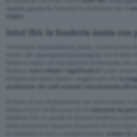
produzione con il suo nuovo
nodo 18A
,
come quell
qualche giorno fa
, l’azienda ha dichiarato che il
nu
esiguo
.
Intel 18A: la fonderia inizia con
Nonostante
il promettente inizio
, caratterizzato 
merito alle
innovazioni tecnologiche
con il nodo 18
fonderia inizia con una quantità di domanda che,
Reuters,
non è affatto “significativa”
come rivelat
dell’azienda David Zinsner, suggerendo che
la mag
produzione dei nodi avanzati sarà destinata all’us
Si tratta di una dichiarazione che arriva anche in 
indiscrezioni vociferavano di un
interesse da part
fonderie 18A. Le parole di Zinsner sembrano tuttav
della produzione da parte di partner di terze parti
di smentirle le voci o, semplicemente,
evitare di 