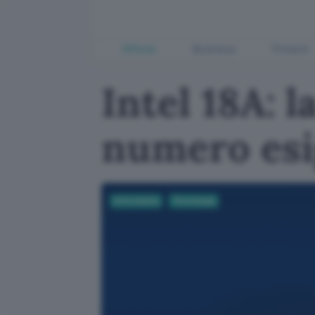
Offerte
Business
Fintech
Intel 18A: l
numero esi
Informatica
Tecnologia