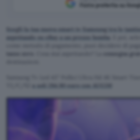
Fonte preferita su Goog
Scegli la tua nuova smart tv Samsung tra le tanti
aspettando su eBay a un prezzo bomba
. E poi, se
come metodo di pagamento, puoi decidere di paga
tasso zero
. Cosa stai aspettando? La
consegna grat
destinazioni.
Samsung Tv Led 43″ Pollici Ultra Hd 4K Smart Ti
T2/C/S2
a soli 284,90 euro con AUG26!