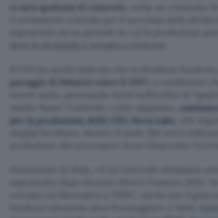
ci sarà qualcosa di concreto
, come un contratto fi
è ovviamente cruciale per il successo della divisio
soprattutto in un periodo in cui la produzione pare
dove la domanda è tornata a crescere
.
Il CFO ha anche indicato che la divisione fonderi
pareggio di bilancio entro il 2027
, a condizione ch
nuovo nodo, generando ricavi nell’ordine di “qualc
medio-bassa”. L’azienda, come sappiamo,
continue
per la produzione delle CPU Nova Lake
, che seg
doppia fornitura, mentre il nodo 18A verrà utilizz
produzione dei processori Xeon Clearwater Forest
Nonostante le sfide, c’è un notevole ottimismo att
soprattutto dopo l’evento Direct Connect 2025. Nv
cercano un’alternativa a TSMC, anche per il gran 
fonderia taiwanese deve fronteggiare, e Intel,
insi