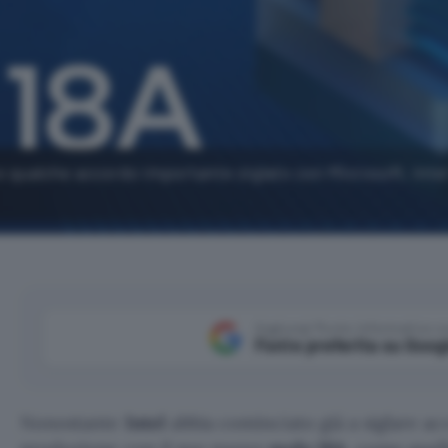
 qualche accordo importante siglato con Microsoft, Intel 
Aggiungi Punto Informatico 
Fonte preferita su Goog
Nonostante
Intel
abbia cominciato già a siglare ac