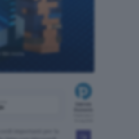
18A inizia
come
Gabriele
le
Giumento
Pubblicato il
15 mag 2025
cordi importanti per la