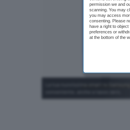
permission we and o
scanning. You may cl
you may access more 
consenting. Please no
have a right to objec
preferences or withdr
at the bottom of the 
La tua nuovissima smart tv Samsung 
conveniente, anche a tasso zero.