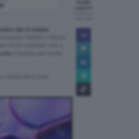
Osvaldo
le
Lasperini
Pubblicato il
8 ago 2026
ssime che ti stanno
lezionando PayPal o Klarna
re in tre comode rate a
uita
è inclusa per molte
zen UE43U8072 Dvb-