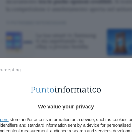
sicuramente
tra le poche opzioni credibili
. Si tra
la competizione è assolutamente aperta nel settor
TI POTREBBE INTERESSARE
La tua smart tv Samsung
ti sta aspettando su
eBay a prezzo bomba
 accepting
t tv Samsung ti 
 su eBay a prezz
We value your privacy
tners
store and/or access information on a device, such as cookies 
identifiers and standard information sent by a device for personalised
 and content measurement, audience research and services developm