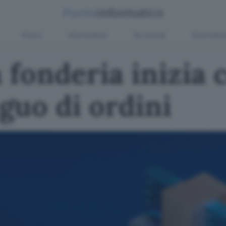
Green
Informatica
Sicurezza
Entertain
a fonderia inizia
guo di ordini