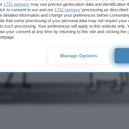
ur
1731 partners
may use precise geolocation data and identification 
ick to consent to our and our
1731 partners
’ processing as described 
detailed information and change your preferences before consenting
te that some processing of your personal data may not require your 
t to such processing. Your preferences will apply to this website only
aw your consent at any time by returning to this site and clicking the
webpage.
Manage Options
sistant con Gemini su milioni di dispositivi Android. Qua
utenti.