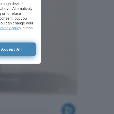
through device
above. Alternatively
 or to refuse
consent, but you
. You can change your
privacy policy
button
Accept All
li modelli
ChatGPT