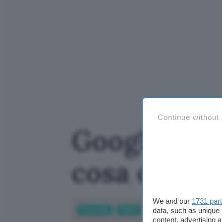
Continue without
Google Ass
cosa cambi
We and our
1731 par
data, such as unique 
Tecnologia
Mobile
content, advertising