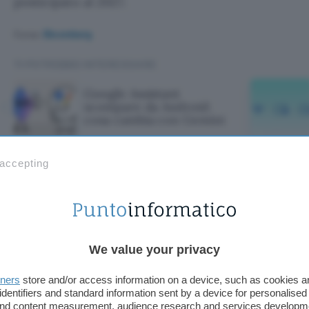
posticipato al 2027.
Fonte:
Bloomberg
TI POTREBBE INTERESSARE
Google Assistant
scompare da Android:
cosa cambia con Gemini
 accepting
istant scompare 
a con Gemini
We value your privacy
tners
store and/or access information on a device, such as cookies 
identifiers and standard information sent by a device for personalised
 and content measurement, audience research and services developm