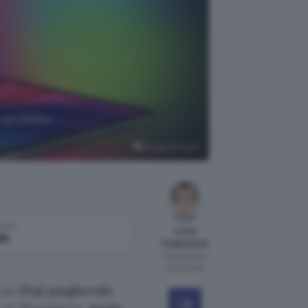
 al 2029 a
Google AI Studio
come
Luca
le
Colantuoni
Pubblicato il
22 ott 2025
i un
iPad pieghevole
.