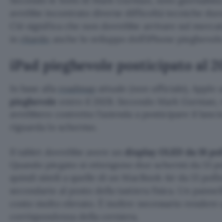
Secondo le fonti di Mark Gurman, noto giornalist
avrebbe incontrato diverse difficoltà tecniche dura
Ciò significa che non dovrebbe arrivare sul merca
in
ritardo
anche lo sviluppo dell’iPhone pieghevole
iPad pieghevole posticipato al 
In base alla
roadmap
attuale (non ufficiale), Appl
pieghevole
entro il 2028. Secondo Mark Gurman, v
avrebbero costretto l’azienda a posticipare il lanci
riguarda lo schermo.
Il tablet dovrebbe avere un
display OLED da 18 pol
Quando piegato si ottengono due schermi da 13 po
quindi simili a quelle di un MacBook Air da 13 poll
secondario al posto della tastiera fisica. Un pann
costo molto elevato. È inoltre necessario rendere qu
corrispondenza della cerniera.