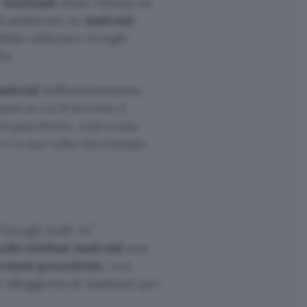
:
Assistant
viene ritirato su
di assistente su
Android.
ibile utilizzare Google
ti.
Android
sufficientemente
esi in cui il servizio è
nel pacchetto, così come
o è a sua volta interessato
Google built-in”
cchi telefoni Android
non
rsioni precedenti
, con
lleggerita di Assistant per