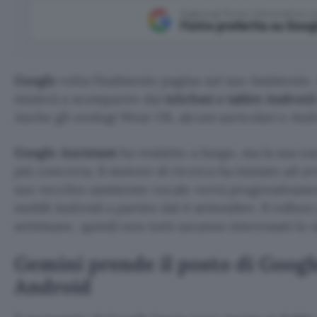
Aggiungi Punto Informatico 
Fonte preferita su Goog
Google
volta finalmente pagina sul suo Assistente. 
inizierà a scomparire dai
telefoni e tablet Androi
Anche gli orologi Wear OS, alcuni auricolari e And
Google Assistant
ha resistito a lungo, ma la sua us
più concreta. Il motore di ricerca ha iniziato ad avvi
suo vecchio assistente vocale verrà progressivamen
mobili Android a partire dal 4 settembre. Il rollou
settimane, quindi non tutti saranno interessati lo 
Gemini prende il posto di Googl
Android