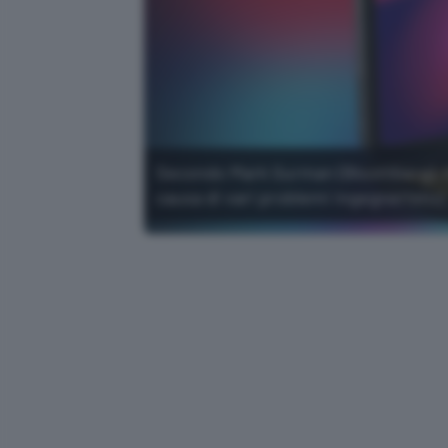
Secondo Mark Gurman (Bloomberg), il 
causa di vari problemi ingegneristici