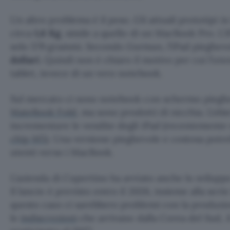
Un altro problema è il peso. Gli attuali prototipi i
circa
1,6 Kg
, simile a quello di un MacBook Pro. L’i
solo 579 grammi. Secondo Gurman, l’iPad pieghevo
dollari
. Quindi non è chiaro il motivo per cui l’ut
tablet, invece di un vero notebook.
Sul mercato ci sono notebook con schermo pieg
MateBook Fold
, ma sono prodotti di nicchia. L’obi
incrementare le vendite degli iPad (recentemente 
chip M5
). Una versione pieghevole e costosa potre
utenti verso i MacBook.
L’azienda di Cupertino ha avviato anche lo svilupp
Il lancio è previsto entro il 2026, insieme alla ser
questo caso ci sarebbero problemi con la produzi
le
indiscrezioni
che arrivano dalla Corea del Sud, 