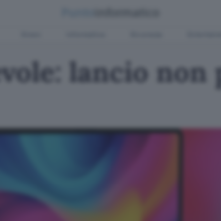
Green
Informatica
Sicurezza
Entertain
vole: lancio non 