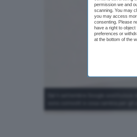
permission we and o
scanning. You may cl
you may access more 
consenting. Please no
have a right to objec
preferences or withdr
at the bottom of the 
Dal 4 settembre Google sostituisce As
sono coinvolti e cosa cambia per gli 