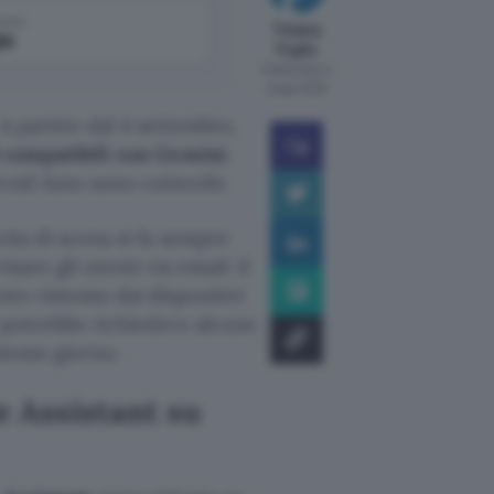
come
Tiziana
le
Foglio
Pubblicato il
6 ago 2026
A partire dal 4 settembre,
d compatibili con Gemini
.
roid Auto sono coinvolti.
cita di scena si fa sempre
sare gli utenti via email: il
te rimosso dai dispositivi
t potrebbe richiedere alcune
stesso giorno.
e Assistant su