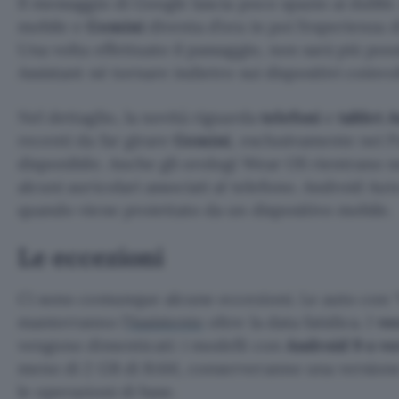
Il messaggio di Google lascia poco spazio ai dubbi
mobile e
Gemini
diventa d’ora in poi l’esperienza 
Una volta effettuato il passaggio, non sarà più poss
Assistant né tornare indietro sui dispositivi coinvol
Nel dettaglio, la novità riguarda
telefoni
e
tablet 
recenti da far girare
Gemini
, esclusivamente nei Pa
disponibile. Anche gli orologi Wear OS rientrano 
alcuni auricolari associati al telefono. Android Aut
quando viene proiettato da un dispositivo mobile.
Le eccezioni
Ci sono comunque alcune eccezioni. Le auto con “
manterranno l’
Assistente
oltre la data fatidica. I
ve
vengono dimenticati: i modelli con
Android 9 o ve
meno di 2 GB di RAM, conserveranno una versione a
le operazioni di base.