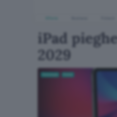
Offerte
Business
Fintech
iPad pieghe
2029
Tecnologia
Mobile