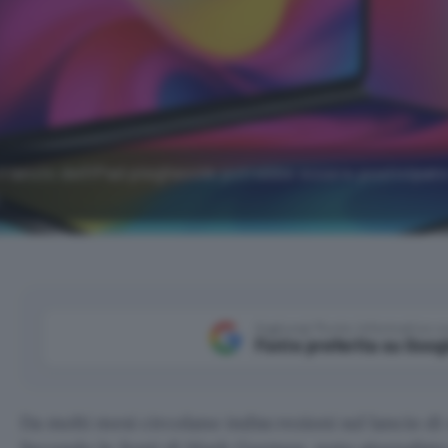
lancio dell'iPad pieghevole potrebbe essere posticipato
.
Aggiungi Punto Informatico 
Fonte preferita su Goog
Da molti mesi circolano indiscrezioni sul lancio d