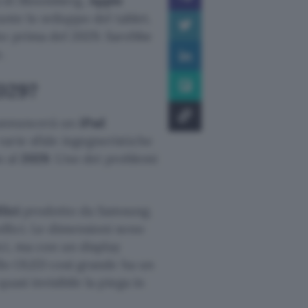
a di Bloomberg,
Apple
nte lo sviluppo del tablet.
to prima del 2029. Sarebbe
.
2029?
e annuncerà un
iPad
arie sfide ingegneristiche
o al
2029
. Uno dei problemi
lici
prodotto da Samsung.
llici. Le dimensioni sono
ici, ma con un display
ello OLED così grande ha un
asi invisibile la piega in