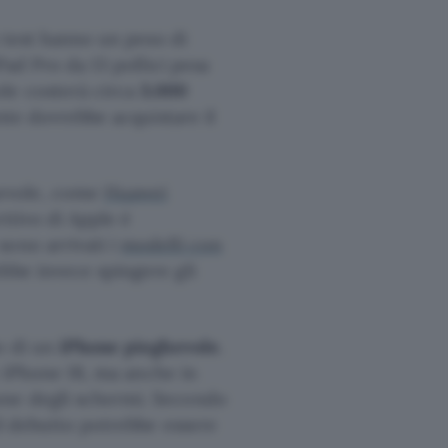
n test hanno un peso di
Pad Pro da 13 pollici pesa
le costerà circa
3.000
ente dovrebbe acquistare il
hevole, come
Huawei
ettivo di Apple è
sono arrivati i
modelli con
bbe invece spingere gli
o di un
iPhone pieghevole
.
ie iPhone 18, ma anche in
one degli schermi. Secondo
il debutto potrebbe essere