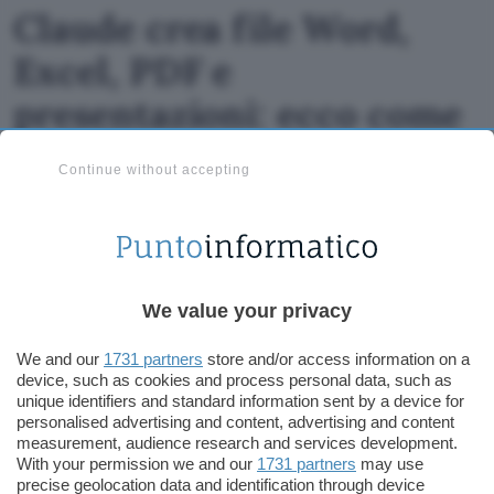
Claude crea file Word,
Excel, PDF e
presentazioni: ecco come
Claude può creare documenti Word formattati, fogli
Continue without accepting
di calcolo con formule e grafici, PDF impaginati e
presentazioni con slide, pronti da scaricare e
modificare.
We value your privacy
We and our
1731 partners
store and/or access information on a
device, such as cookies and process personal data, such as
unique identifiers and standard information sent by a device for
personalised advertising and content, advertising and content
measurement, audience research and services development.
With your permission we and our
1731 partners
may use
precise geolocation data and identification through device
Business
AI