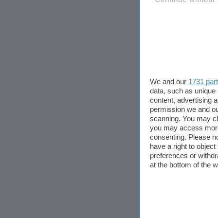
We and our
1731 par
data, such as unique 
content, advertising
permission we and o
scanning. You may cl
you may access more 
consenting. Please no
have a right to objec
preferences or withdr
at the bottom of the 