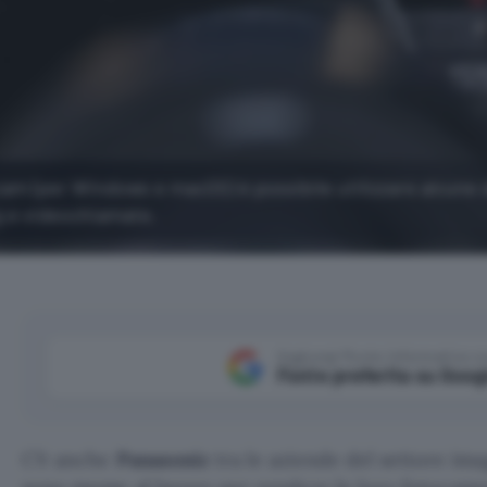
am (per Windows e macOS) è possibile utilizzare alcune 
 e videochiamate.
Aggiungi Punto Informatico 
Fonte preferita su Goog
C’è anche
Panasonic
tra le aziende del settore ima