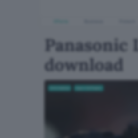
Offerte
Business
Fintech
Panasonic 
download
Informatica
App e Software