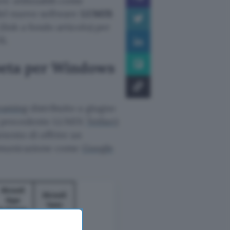
e utilizzabili come
 del nuovo software
LUMIX
link a fondo articolo) per
S.
beta per Windows
eaming
distribuito a giugno
 dal precedente LUMIX
Tether
)
ntento di offrire un
 comunicazione come
Google