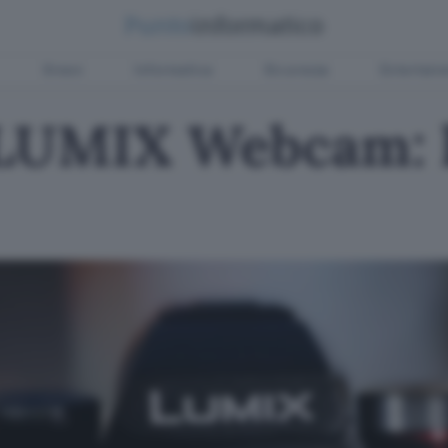
Green
Informatica
Sicurezza
Entertain
LUMIX Webcam: l