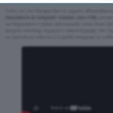
Tutto ciò che bisogna fare in seguito all’installazi
fotocamera al computer tramite cavo USB
, preme
sul dispositivo e infine selezionarlo come fonte d
durante meeting, riunioni e videochiamate. Per l’au
un microfono esterno o a quello integrato in cuffie