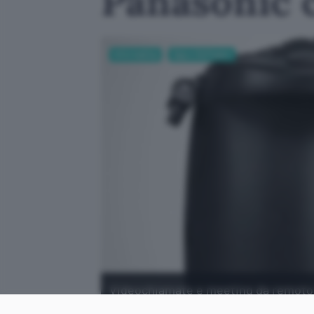
Panasonic
Informatica
App e Software
Videochiamate e meeting da remoto s
strumento offerto gratuitamente da