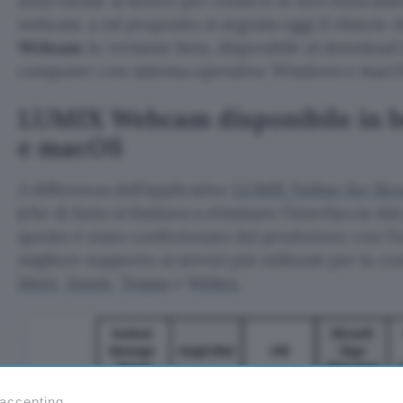
sono messe al lavoro per rendere le loro fotocamer
webcam: a tal proposito si segnala oggi il rilascio
Webcam
in versione beta, disponibile al download (
computer con sistema operativo Windows e macO
LUMIX Webcam disponibile in 
e macOS
A differenza dell’applicativo
LUMIX Tether for Str
(che di fatto si limitava a eliminare l’interfaccia
questo è stato confezionato dal produttore con l’i
migliore supporto ai servizi più utilizzati per la
Meet
,
Zoom
,
Teams
e
Webex
.
 accepting