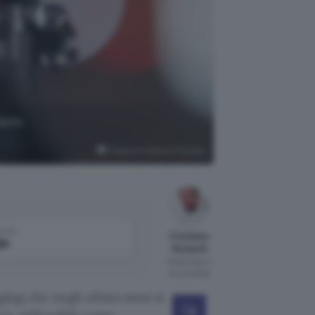
delle
Panasonic Italia su YouTube
come
Cristiano
le
Ghidotti
Pubblicato il
30 set 2020
ging che negli ultimi mesi si