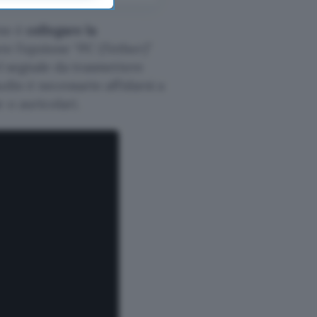
one è
collegare la
re l’opzione “PC (Tether)”
el segnale da trasmettere
dio è necessario affidarsi a
 o auricolari.