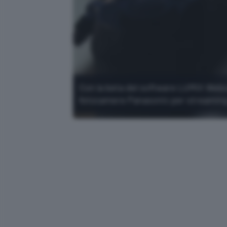
Con la beta del software LUMIX Webc
fotocamere Panasonic per streaming