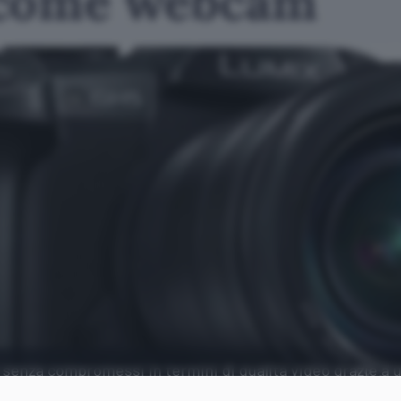
 come webcam
enza compromessi in termini di qualità video grazie a 
 Panasonic.