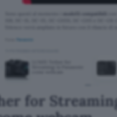
Sono questi al momento i
modelli compatibili
con 
S1R, DC-S1, DC-S5, DC-GH5S, DC-GH5 e DC-G9. Co
l’elenco verrà ampliato in futuro con il rilascio di
Fonte:
Panasonic
TI POTREBBE INTERESSARE
LUMIX Tether for
Streaming: la Panasonic
come webcam
er for Streaming