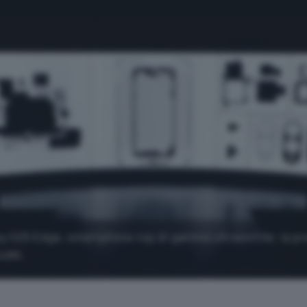
xy S25 Edge, smartphone top di gamma ultrasottile: la p
uale.