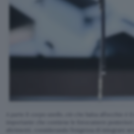
A parte il
corpo snello
, ciò che balza all’occhio è il
importante che contiene le fotocamere posteriori
altrimenti, considerando l’esigenza di integrare sen