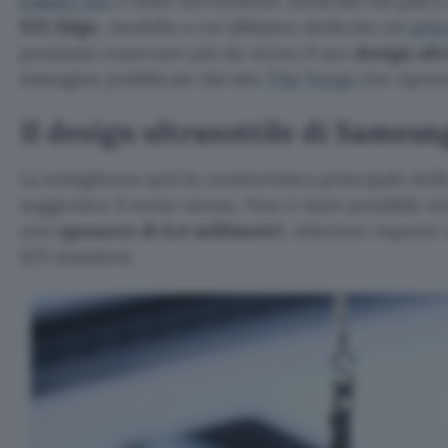
Galaxy S25
è stato brevemente mostrato sul palc
S25 Edge
, modello a cui abbiamo dedicato un
arti
possiamo osservare più da vicino il suo
design ultr
immagine pubblicate dal sito
The Verge
che ripren
Il design ultrasottile di Samsu
La sottigliezza sarà la caratteristica principale d
suggerisce il nome stesso. Non è stato possibile 
uno
spessore di 6,4 millimetri
, inferiore rispetto
S25 standard.