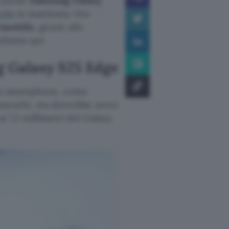
o anche
Samsung Galaxy
colo
in mattinata. Ora
asottile
, grazie alle
diamo qui.
ng Galaxy S25 Edge
ello smartphone, come
misurarlo, ma dovrebbe avere
 ai 7,2 millimetri del Galaxy