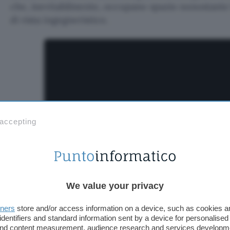
che, inevitabilmente, occupano spazio nonostante 
di vista ingegneristico.
 accepting
We value your privacy
Cos’altro sappiamo? Dovrebbe arrivare
sul mercat
tners
store and/or access information on a device, such as cookies 
anticipando e battendo così sul tempo quell’iPhone
identifiers and standard information sent by a device for personalised
molti rumor
e che Apple potrebbe debuttare nel c
 and content measurement, audience research and services developm