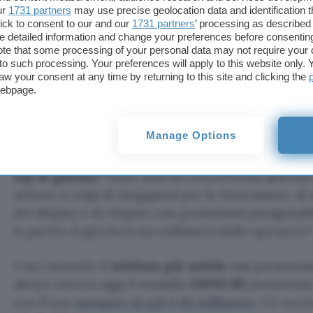
ur
1731 partners
may use precise geolocation data and identification 
costerà? Potrebbe essere proposto con
prezzi da 
ick to consent to our and our
1731 partners
’ processing as described 
Uniti, basandosi sulle indiscrezioni circolate. Come
detailed information and change your preferences before consenting
te that some processing of your personal data may not require your 
condizionale è d’obbligo.
t to such processing. Your preferences will apply to this website only
aw your consent at any time by returning to this site and clicking the
Non ci sono certezze nemmeno in merito all’even
webpage.
del Samsung Galaxy S25 Edge. Diverse
voci recent
l’ipotesi.
Manage Options
Sarà dunque l’
innovazione nel design
il nuovo
sell
top di gamma
? Dopo anni di concorrenza spietata
settore a colpi di megapixel per le fotocamere, di
dei display e di chipset con prestazioni paragonabi
la partita si giocherà sui millimetri dello spessore?
Una curiosità: il
telefono più sottile
mai presentat
altri) è ancora oggi il modello
OPPO R5
presentato
con il suo
spessore di soli 4,85 millimetri
. C’è anc