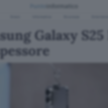
Green
Informatica
Sicurezza
Entertain
sung Galaxy S25 
spessore