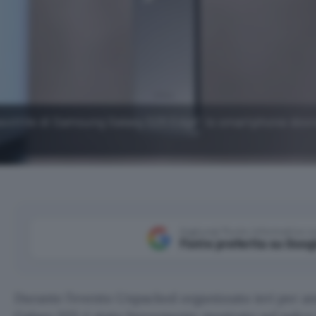
rasottile di Samsung Galaxy S25 Edge: lo smartphone dov
Aggiungi Punto Informatico 
Fonte preferita su Goog
Durante l’evento Unpacked organizzato ieri per 