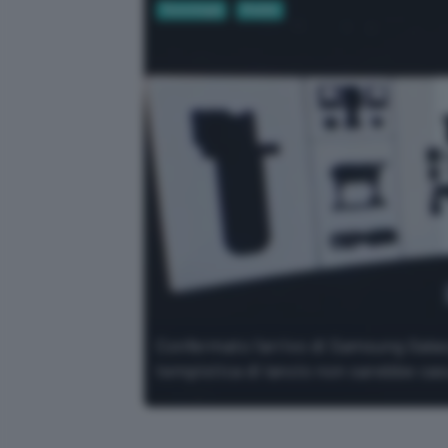
Tecnologia
Mobile
Confermato l'arrivo di Samsung Gala
tempistica di lancio non sarebbe cas