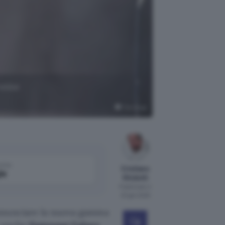
rebbe
The Verge
come
Cristiano
le
Ghidotti
Pubblicato il
23 gen 2025
annunciare la nuova gamma