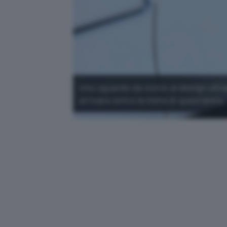
Uno sguardo da vicino al design ult
arrivare entro la metà di quest'anno.