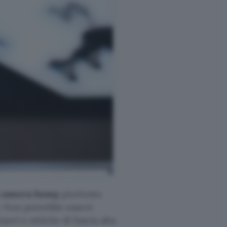
camera bump
piuttosto
. Non potrebbe essere
sori e ottiche di fascia alta