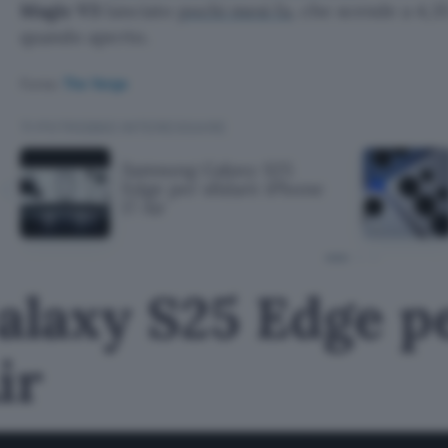
Magic V3
lanciato
pochi mesi fa
, che scende a 4,3
quando aperto.
Fonte:
The Verge
TI POTREBBE INTERESSARE
Samsung Galaxy S25
Edge per sfidare iPhone
17 Air
laxy S25 Edge pe
ir