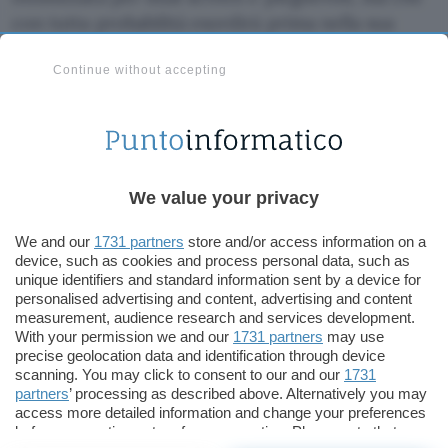
con tutta probabilità esordirà prima nella sua
forma per
laptop tradizionali
andando a
costituire una sorta di
Continue without accepting
concorrente per Chrome
OS
di Google.
IMMAGINI
We value your privacy
We and our
1731 partners
store and/or access information on a
device, such as cookies and process personal data, such as
unique identifiers and standard information sent by a device for
personalised advertising and content, advertising and content
measurement, audience research and services development.
With your permission we and our
1731 partners
may use
precise geolocation data and identification through device
scanning. You may click to consent to our and our
1731
partners
’ processing as described above. Alternatively you may
access more detailed information and change your preferences
La voce di corridoio di oggi lascia pensare a un
before consenting or to refuse consenting. Please note that