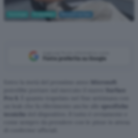
Tecnologia
PC Hardware
Microsoft Surface
Microsoft
Aggiungi Punto Informatico come
Fonte preferita su Google
Entro la metà del prossimo anno
Microsoft
potrebbe portare sul mercato il nuovo
Surface
Pro 8
. È quanto trapelato nel fine settimana con
un leak che fa riferimento anche alle
specifiche
tecniche
del dispositivo. Il tutto è ovviamente e
come sempre da prendere con le pinze in attesa
di conferme ufficiali.