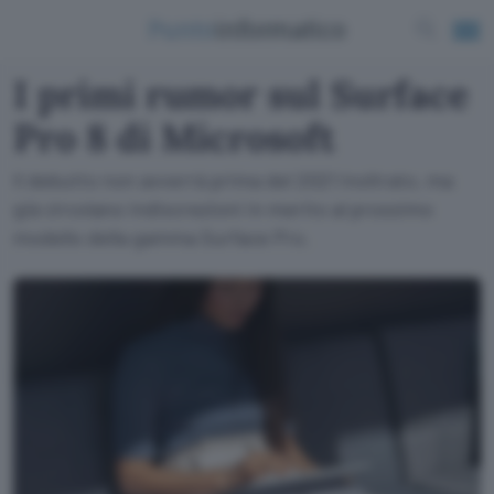
I primi rumor sul Surface
Pro 8 di Microsoft
Il debutto non avverrà prima del 2021 inoltrato, ma
già circolano indiscrezioni in merito al prossimo
modello della gamma Surface Pro.