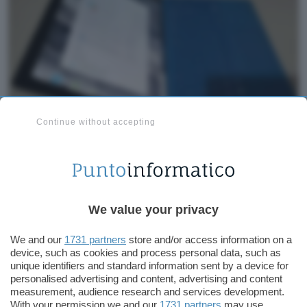
Continue without accepting
Potrebbe essere il modello di punta,
accompagnato al lancio da versioni meno potenti
(immaginiamo CPU Core i5, 8 GB di RAM e 128 GB
We value your privacy
di memoria). Nulla sembra essere cambiato dal
punto di vista del
design
rispetto a quello attuale,
We and our
1731 partners
store and/or access information on a
annunciato nell’
ottobre dello scorso anno
e ora in
device, such as cookies and process personal data, such as
unique identifiers and standard information sent by a device for
vendita a partire da
circa 800 euro
.
personalised advertising and content, advertising and content
measurement, audience research and services development.
IMMAGINI
With your permission we and our
1731 partners
may use