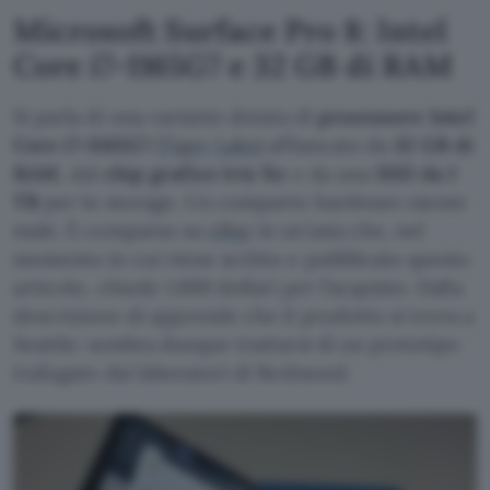
Microsoft Surface Pro 8: Intel
Core i7-1165G7 e 32 GB di RAM
Si parla di una variante dotata di
processore Intel
Core i7-1165G7
(
Tiger Lake
) affiancato da
32 GB di
RAM
, dal
chip grafico Iris Xe
e da una
SSD da 1
TB
per lo storage. Un comparto hardware niente
male. È comparso su
eBay
in un’asta che, nel
momento in cui viene scritto e pubblicato questo
articolo, chiede 1.600 dollari per l’acquisto. Dalla
descrizione di apprende che il prodotto si trova a
Seattle: sembra dunque trattarsi di un prototipo
trafugato dai laboratori di Redmond.