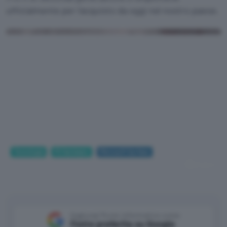
ufficialmente per l'acquisto da oggi nel nostro paese.
Tecnologia
PC Hardware
Microsoft Surface
Amazon
Aggiungi Punto Informatico come
Fonte preferita su Google