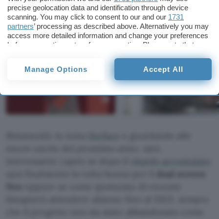
precise geolocation data and identification through device
scanning. You may click to consent to our and our
1731
partners
’ processing as described above. Alternatively you may
access more detailed information and change your preferences
before consenting or to refuse consenting. Please note that
some processing of your personal data may not require your
consent, but you have a right to object to such processing. Your
Manage Options
Accept All
preferences will apply to this website only. You can change
your preferences or withdraw your consent at any time by
returning to this site and clicking the
privacy policy
button at the
bottom of the webpage.
Rimanendo in tema
Surface
e guardando alle
nuove uscite del prossimo anno, sarà
interessante capire se dopo il
ritardo accumulato
sarà finalmente la volta buona per il
dual screen
Neo
oppure se come ipotizzato di recente
bisognerà attendere almeno fino al 2022, sempre
che il progetto non sia stato abbandonato come