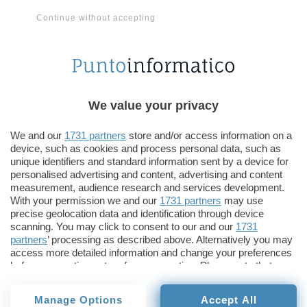
a chi soffre di problemi all’udito, nel nome
Continue without accepting
dell’
accessibilità
. In un primo momento è
disponibile solo negli Stati Uniti e per la lingua
inglese.
We value your privacy
We and our
1731 partners
store and/or access information on a
device, such as cookies and process personal data, such as
unique identifiers and standard information sent by a device for
personalised advertising and content, advertising and content
measurement, audience research and services development.
With your permission we and our
1731 partners
may use
precise geolocation data and identification through device
scanning. You may click to consent to our and our
1731
partners
’ processing as described above. Alternatively you may
access more detailed information and change your preferences
before consenting or to refuse consenting. Please note that
Nell’intervento sul blog ufficiale che annuncia le
some processing of your personal data may not require your
consent, but you have a right to object to such processing. Your
novità
Microsoft
sottolinea inoltre come Teams
Manage Options
Accept All
preferences will apply to this website only. You can change