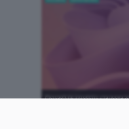
Microsoft ha introdotto una nuova te
aggiornamenti e velocizza l'installazi