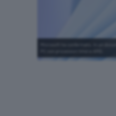
Microsoft ha confermato, in un docume
PC con processori Intel e AMD.