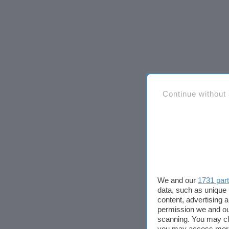
Continue without
We and our
1731 par
data, such as unique 
content, advertising
permission we and o
scanning. You may cl
you may access more 