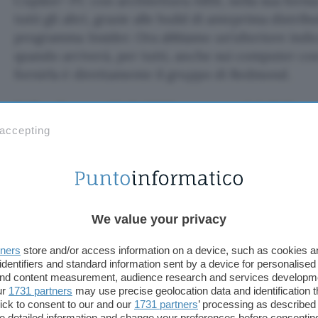
Copilot+ PC con architettura ARM, nella sua forma fi
tutti gli altri, grazie alle build di anteprima distri
programma Insider. Ora abbiamo un’ulteriore indic
quando arriverà, per tutti, anche sui computer c
fornirla è direttamente il gruppo di Redmond.
Windows 11 24H2 su tutti i PC e
 accepting
In un
documento
sul sito ufficiale, pubblicato nei
si legge che
La versione 24H2 di Windows 11 sarà
feature update tradizionale, per tutti i dispositivi,
quest’anno
. Nessuna sorpresa, dunque, la
data di 
fine del 2024.
We value your privacy
tners
store and/or access information on a device, such as cookies 
Abbiamo sempre scritto su queste pagine di un
lan
identifiers and standard information sent by a device for personalised
indicativamente per l’autunno
e con tutta probabi
 and content measurement, audience research and services developm
azzardare il bimestre ottobre-novembre, ma non c
ur
1731 partners
may use precise geolocation data and identification 
ick to consent to our and our
1731 partners
’ processing as described 
precise.
detailed information and change your preferences before consenting