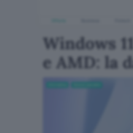
Offerte
Business
Fintech
Windows 11
e AMD: la d
Informatica
Sistemi operativi