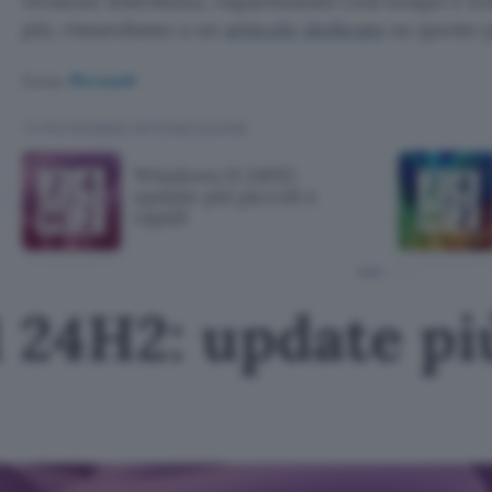
versione distribuita, risparmiando così tempo e tra
più, rimandiamo a un
articolo dedicato
su queste 
Fonte:
Microsoft
TI POTREBBE INTERESSARE
Windows 11 24H2:
update più piccoli e
rapidi
24H2: update più