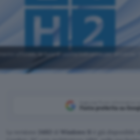
nto ufficiale, la data di uscita indicativa per Windows 1
Aggiungi Punto Informatico 
Fonte preferita su Goog
La versione
24H2
di
Windows 11
è già disponibile 