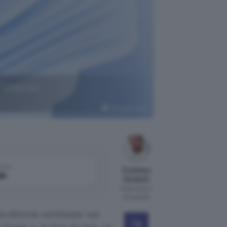
1 24H2 sui
Wallpapersden
come
Cristiano
le
Ghidotti
Pubblicato il
18 lug 2024
da diverse settimane sui