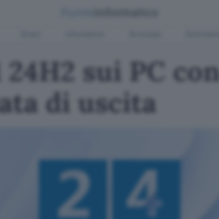
Green
Informatica
Sicurezza
Entertain
 24H2 sui PC con
ata di uscita