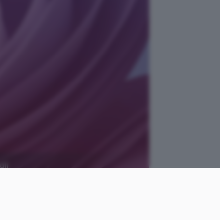
gli
pxfuel