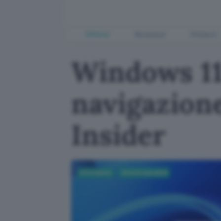
Offerte
Business
Fintech
Windows 11:
navigazione
Insider
Informatica
Sistemi operativi