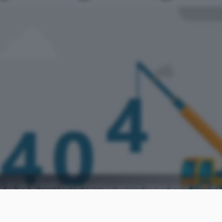
no 32 GB di RAM come configurazione ideale per il gamin
o.