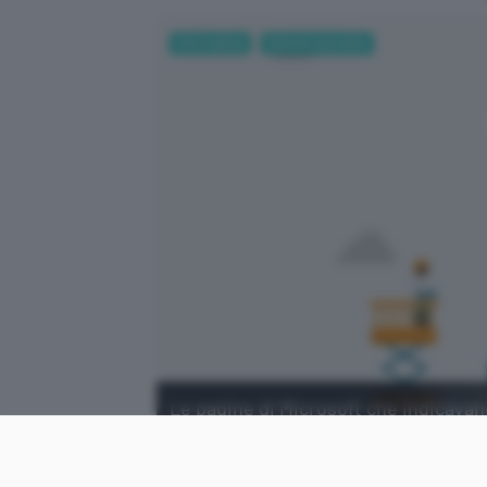
Informatica
Sistemi operativi
Le pagine di Microsoft che indicava
più online. Ecco cosa sta succedend