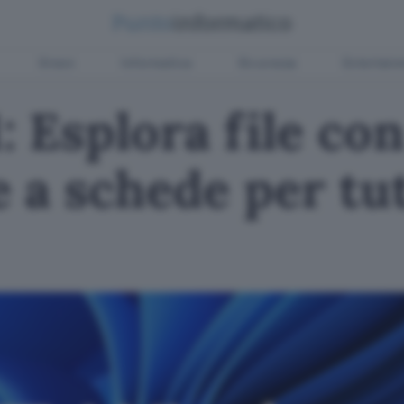
Green
Informatica
Sicurezza
Entertain
 Esplora file co
 a schede per tut