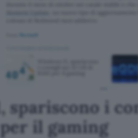
durante il mese di ottobre sul canale stabile e che 
Moment Update
, un nuovo tipo di aggiornamento
colosso di Redmond mesi addietro.
Fonte:
Microsoft
TI POTREBBE INTERESSARE
Windows 11, spariscono
i consigli sui 32 GB di
RAM per il gaming
 spariscono i con
per il gaming