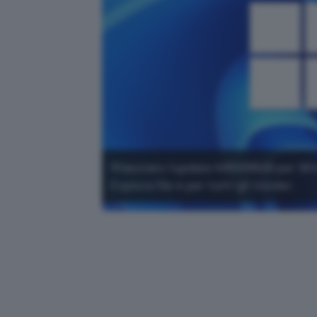
Rilasciato l'update KB5019509 per Wi
Esplora file è per tutti gli Insider.