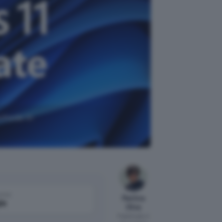
schede in
come
Martina
le
Oliva
Pubblicato il