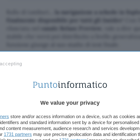
Rullo di tamburi…
la navigazione a schede in Espl
finalmente disponibile per tutti gli Insider
! Con 
rilasciata nel
canale Relase Preview
, vale a dire q
stabile che verrà poi distribuito a livello generalizz
funzione giunge al suo stadio di test finale.
Windows 11: la patch KB5019509 
 accepting
la navigazione a schede in Esplor
Acquista una licenza di Windows 11 s
We value your privacy
L’
aggiornamento
di riferimento è quello siglato 
tners
store and/or access information on a device, such as cookies 
identifiers and standard information sent by a device for personalised
build
di Windows 11 a quella numero
22621.675
. Fa
 and content measurement, audience research and services developm
di
Windows 11 2022 Update
, quindi non sarà neces
ur
1731 partners
may use precise geolocation data and identification 