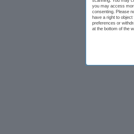
scanning. You may cl
you may access more 
consenting. Please no
have a right to objec
preferences or withdr
at the bottom of the 