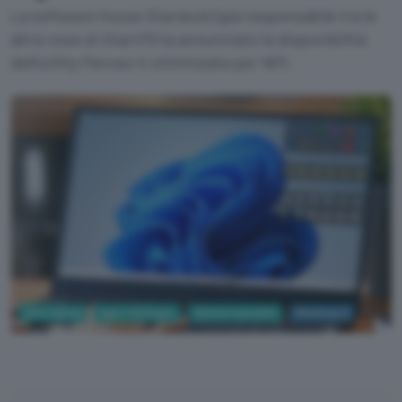
La software house Stardock (già responsabile tra le
altre cose di Start11) ha annunciato la disponibilità
dell'utility Fences 4 ottimizzata per W11.
Informatica
App e Software
Sistemi operativi
Windows 11
Stardock