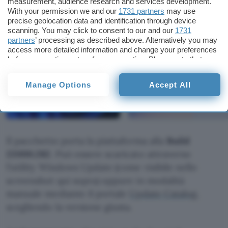
measurement, audience research and services development.
With your permission we and our
1731 partners
may use
precise geolocation data and identification through device
scanning. You may click to consent to our and our
1731
partners
’ processing as described above. Alternatively you may
access more detailed information and change your preferences
before consenting or to refuse consenting. Please note that
some processing of your personal data may not require your
consent, but you have a right to object to such processing. Your
Manage Options
Accept All
preferences will apply to this website only. You can change
your preferences or withdraw your consent at any time by
returning to this site and clicking the
privacy policy
button at the
bottom of the webpage.
Il pacchetto porta la piattaforma alla
Build
22000.282
. Può essere scaricato attraverso
l’utility Windows Update (come visibile nello
screenshot qui sopra) oppure in modalità
manuale mediante il portale
Update Catalog
,
scegliendo la versione giusta.