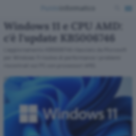
Windows 11 e CPU AMD:
c'è l'update KB5006746
L'aggiornamento KB5006746 rilasciato da Microsoft
per Windows 11 risolve di performance i problemi
riscontrati sui PC con processori AMD.