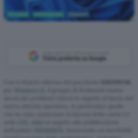
Informatica
Sistemi operativi
Windows 11
Aggiungi Punto Informatico come
Fonte preferita su Google
Con il rilascio odierno del pacchetto
KB5006746
per
Windows 11
, il gruppo di Redmond risolve
alcuni dei problemi emersi in seguito al lancio del
nuovo sistema operativo, in particolare quello
che ha visto aumentare la latenza della cache L3
nelle
CPU AMD
in seguito alla pubblicazione
dell’update
KB5006674
, innescando un inevitabile