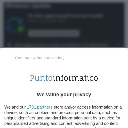
Continue without accepting
Sistemato anche un fastidioso problema che
impediva la corretta visualizzazione della
barra
delle applicazioni
e del nuovo
menu Start
We value your privacy
(elementi da molti
non graditi
) sui computer in
seguito al passaggio da
Windows 10
al successore
We and our
1731 partners
store and/or access information on a
Windows 11
.
device, such as cookies and process personal data, such as
unique identifiers and standard information sent by a device for
personalised advertising and content, advertising and content
IMMAGINI