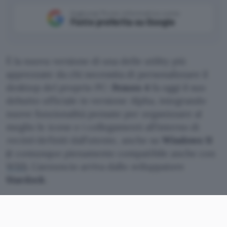
Aggiungi Punto Informatico come
Fonte preferita su Google
È la nuova versione di una delle utility più
apprezzate da chi necessita di personalizzare il
desktop del proprio PC:
Fences 4
fa oggi il suo
debutto ufficiale in versione Alpha, integrando
nuove funzionalità pensate per organizzare al
meglio le icone e i collegamenti all’interno di
recinti
definiti dall’utente, anche su
Windows 11
(è comunque pienamente compatibile anche con
W10
). L’annuncio arriva dallo sviluppatore
Stardock
.
Fences 4 per W11, disponibile la
versione Alpha