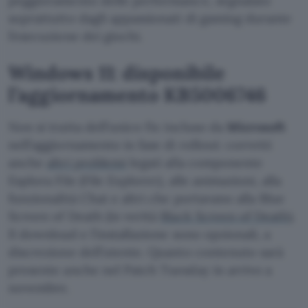
peggioramento delle performance, segnalato
soprattutto dagli appassionati di gaming durante
l’esecuzione dei giochi.
Windows 11: disponibile
l’aggiornamento KB5006746
Non si tratta dell’unico fix incluso da
Microsoft
nell’aggiornamento in fase di rollout: corretti
anche
altri problemi
legati alla componente
Esplora File (File Explorer), alle animazioni, alla
funzionalità Chat e altri che portavano alla Blue
Screen of Death (in verità
Black Screen of Death
).
Il download e l’installazione sono opzionali, a
discrezione dell’utente. Quanto contenuto sarà
presente anche nel Patch Tuesday in arrivo a
novembre.