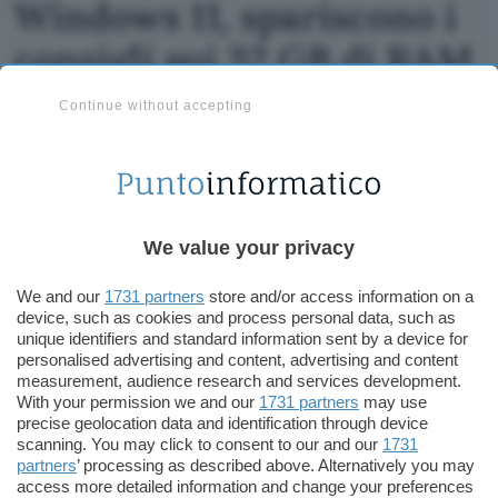
Windows 11, spariscono i
consigli sui 32 GB di RAM
per il gaming
Continue without accepting
Le pagine di Microsoft che indicavano 32 GB di RAM
come configurazione ideale per il gaming non sono
più online. Ecco cosa sta succedendo.
We value your privacy
We and our
1731 partners
store and/or access information on a
device, such as cookies and process personal data, such as
unique identifiers and standard information sent by a device for
personalised advertising and content, advertising and content
measurement, audience research and services development.
With your permission we and our
1731 partners
may use
precise geolocation data and identification through device
scanning. You may click to consent to our and our
1731
Informatica
Sistemi operativi
partners
’ processing as described above. Alternatively you may
access more detailed information and change your preferences