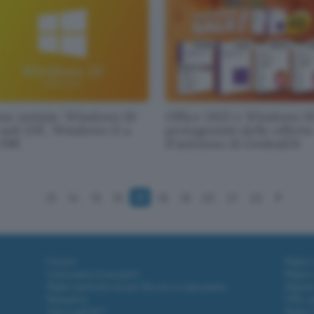
ne notizie: Windows 10
Office 2021 e Windows 1
soli 12€, Windows 11 a
protagonisti delle offerte
 19€
d'autunno di Godeal24
13
14
15
16
17
18
19
20
21
22
Fintech
Miglior
Criptovalute Emergenti
Miglior
Migliori piattaforme per Bitcoin e criptovalute
Digital
Metaverso
VPN, so
Tutto sugli NFT
Miglior