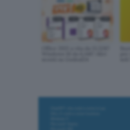
Office 2021 a vita da 13,52€!
Buo
Windows 10 da 6,14€! Altri
per 
sconti su Godeal24
soli
ChatGPT: che cos'è e come si usa
DALL·E cos'è e come funziona
Windows 11
Microsoft Teams
Microsoft 365