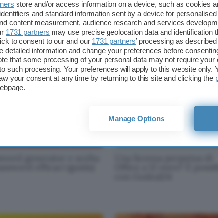
tners
store and/or access information on a device, such as cookies 
identifiers and standard information sent by a device for personalised
osoft Office, varie
Autunno di sconti incredi
 and content measurement, audience research and services developm
ioni in sconto a partire
Windows 10 a 12€, Office
ur
1731 partners
may use precise geolocation data and identification 
12,29 euro
22€!
ick to consent to our and our
1731 partners
’ processing as described 
detailed information and change your preferences before consenting
te that some processing of your personal data may not require your 
t to such processing. Your preferences will apply to this website only
aw your consent at any time by returning to this site and clicking the
webpage.
Manage Options
sword generator e scelta
Una licenza perpetua di
assword efficaci (guida)
Office a 12 euro? È possib
con Godeal24