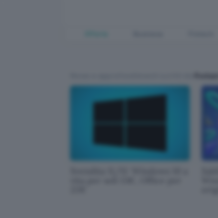
Offerte
Business
Fintech
News e approfondimenti scritti da
Redaz
Svendita 11/11: Windows 10 a
Sald
vita per soli 13€, Office per
Win
22€
orig