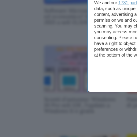
We and our
1731 par
data, such as unique 
Software Microsoft originale
Micr
content, advertising
ed economico? Key di Office
vers
permission we and o
2021 a soli 13,32€!
da 
scanning. You may cl
you may access more 
consenting. Please no
have a right to objec
preferences or withdr
at the bottom of the 
Sconti d'autunno: Windows
Pas
10 Pro soli 12€, l'update a
di p
Windows 11 è gratis