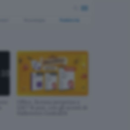
ment
Tecnologia
Pubblicità
een:
Office, licenza perpetua a
a
12€? Si può, con gli sconti di
Halloween Godeal24