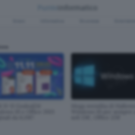
Green
Informatica
Sicurezza
Entertain
ione
i 11-11 Godeal24:
Mega svendita di Hallow
dows 10 e Office 2021
Windows 10 per sempre 
inali da 6,11€!
soli 13€, Office 22€