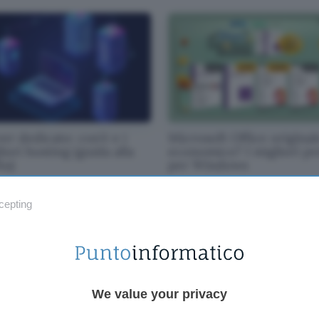
er dedicato: cos'è e i
Microsoft Office original
iori hosting (guida alla
economico? I migliori pr
ta)
per Windows
cepting
We value your privacy