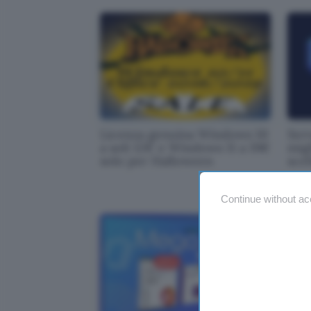
Licenza genuina Windows 10
Serv
a soli 12€ e Windows 11 a 19€
migl
solo per Halloween
scel
Continue without ac