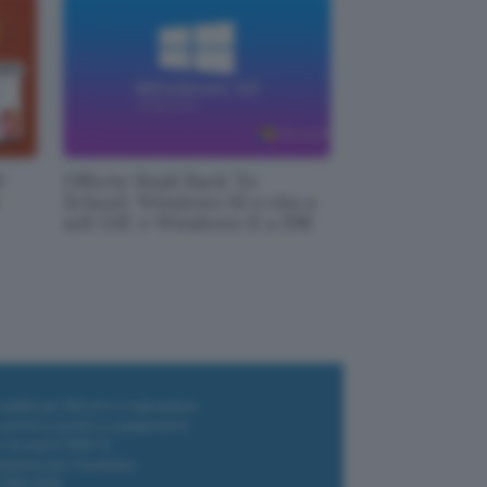
0
Offerte finali Back To
School: Windows 10 a vita a
soli 12€ e Windows 11 a 19€
i wallet per Bitcoin e criptovalute
i antivirus gratis e a pagamento
e Terrestre DVB-T2
luzione per il business
i VPN 2025