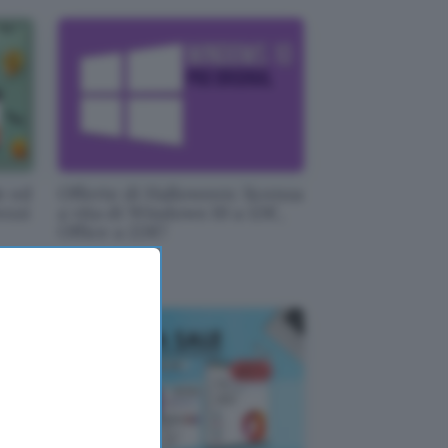
e ed
Offerte di Halloween: licenza
ezzi
a vita di Windows 10 a 12€,
Office a 22€!