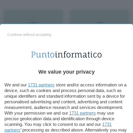
Continue without accepting
Tutti i libri del mondo
Dipende anche da noi
We value your privacy
We and our
1731 partners
store and/or access information on a
device, such as cookies and process personal data, such as
unique identifiers and standard information sent by a device for
personalised advertising and content, advertising and content
measurement, audience research and services development.
With your permission we and our
1731 partners
may use
precise geolocation data and identification through device
scanning. You may click to consent to our and our
1731
partners
’ processing as described above. Alternatively you may
Lampi di Cassandra/
Tregenda digitale?