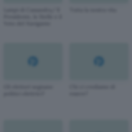
Lampi di Cassandra/ Il
Tutta la nostra vita
Presidente, le Stelle e il
Voto del Navigante
Gli elettori sognano
Chi ci crediamo di
politici elettrici?
essere?