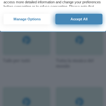
access more detailed information and change your preferences
Uccido, dunque sono
before consenting or to refuse consenting. Please note that
some processing of your personal data may not require your
consent, but you have a right to object to such processing. Your
Manage Options
Accept All
preferences will apply to this website only. You can change
your preferences or withdraw your consent at any time by
returning to this site and clicking the
privacy policy
button at the
bottom of the webpage.
Tails per tutti
Tutta la musica del
mondo