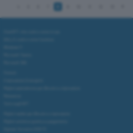
4
5
6
7
8
9
10
11
12
13
ChatGPT: che cos'è e come si usa
DALL·E cos'è e come funziona
Windows 11
Microsoft Teams
Microsoft 365
Fintech
Criptovalute Emergenti
Migliori piattaforme per Bitcoin e criptovalute
Metaverso
Tutto sugli NFT
Migliori wallet per Bitcoin e criptovalute
Migliori antivirus gratis e a pagamento
Digitale Terrestre DVB-T2