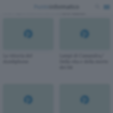
News e approfondimenti scritti da
Marco Calamari
La vittoria del
Lampi di Cassandra/
dumbphone
Della vita e della morte
dei bit