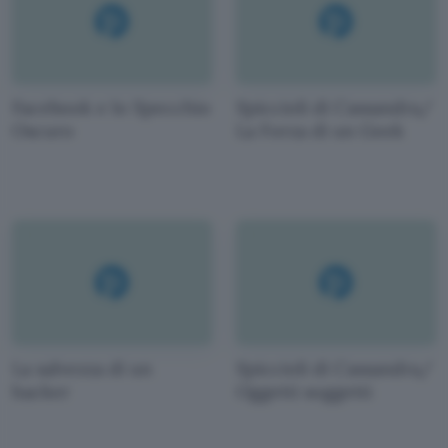
Facebook e lo Specchio
Spiccioli di Cassandra/
Oscuro
La Forza di un Geek
La salvezza di un
Spiccioli di Cassandra/
hacker
Oggetti soggetti