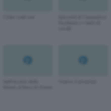
Cyber cold war
Spiccioli di Cassandra/
Facebook e i ladri di
cavalli
Dall'Occhio della
Vedere il presente
Mente al buco in fronte