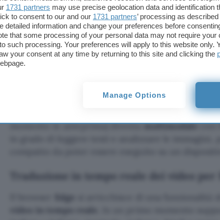
ur
1731 partners
may use precise geolocation data and identification 
ick to consent to our and our
1731 partners
’ processing as described 
detailed information and change your preferences before consenting
te that some processing of your personal data may not require your 
t to such processing. Your preferences will apply to this website only
aw your consent at any time by returning to this site and clicking the
webpage.
Phi-3-vision, il modello diventa multimo
Manage Options
Il modello di intelligenza artificiale Phi-3 annuncia
momento in anteprima) diventa
multimodale
con i
in grado di leggere testi e analizzare le immagini
compatto da poter essere eseguito su un dispositi
Traduzione in tempo reale dei video per
Il browser
Edge
si arricchisce di una funzionalità 
video in tempo reale
. In un primo momento suppo