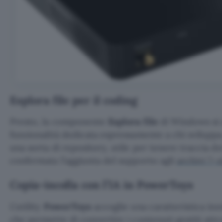
Esplora file per il coding
Presto, la componente
Esplora file
di Windows si 
funzionalità dedicata espressamente a chi sviluppa
una sorta di repository, utile per tenere traccia dei
confermata l’aggiunta del supporto agli
archivi 7-
Copia-incolla con l’IA in PowerToys
L’utility
PowerToys
accoglie una caratteristica ine
che permette di convertire i contenuti gestiti attr