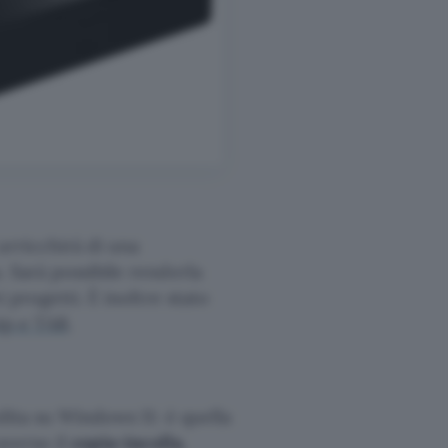
arricchirà di una
. Sarà possibile renderla
 progetti. È inoltre stato
zip e TAR
.
dita su Windows 11: è quella
averso il
copia-incolla
,