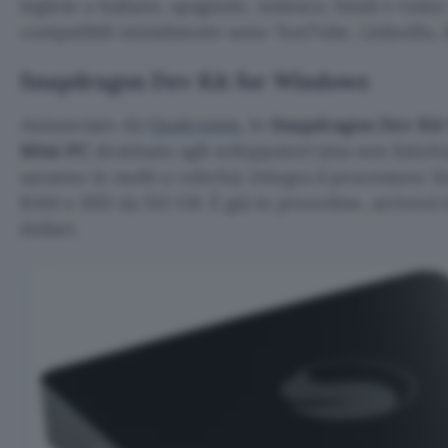
inglese a italiano, spagnolo, tedesco, hindi e russo.
compatibili inizialmente sono YouTube, LinkedIn, 
Snapdragon Dev Kit for Windows
Annunciato da
Qualcomm
, lo
Snapdragon Dev Kit
Mini PC
destinato agli sviluppatori (ma non fatic
saranno in molti a volerlo). Integra il processore 
RAM e SSD da 512 GB. È già in preordine, arriverà i
dollari.