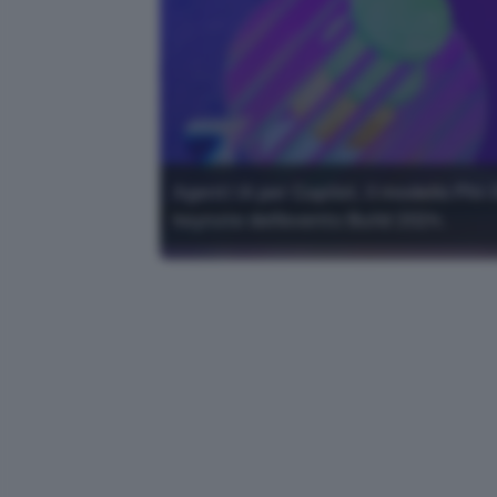
Agenti IA per Copilot, il modello Phi-
keynote dell'evento Build 2024.