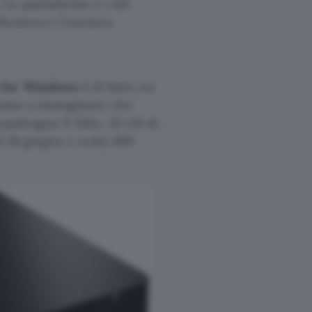
 Le piattaforme e i siti
Reuters e Coursera.
 for Windows
è di fatto un
hiamo a immaginare che
Snapdragon X Elite, 32 GB di
l 18 giugno e costa 899