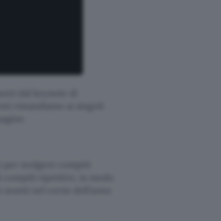
unti dal keynote di
nti rimandiamo ai singoli
pagine.
i per svolgere compiti
i compiti ripetitivi, in modo
avanti nel corso dell’anno