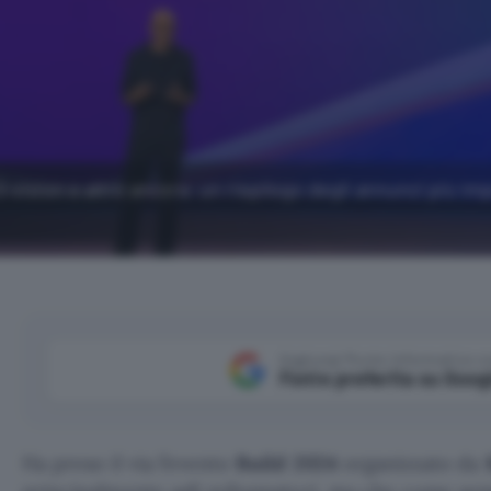
3-vision e altro ancora: un riepilogo degli annunci più im
Aggiungi Punto Informatico 
Fonte preferita su Goog
Ha preso il via l’evento
Build 2024
organizzato da