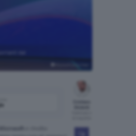
portanti dal
Microsoft su YouTube
come
Cristiano
le
Ghidotti
Pubblicato il
22 mag 2024
Microsoft
e rivolto