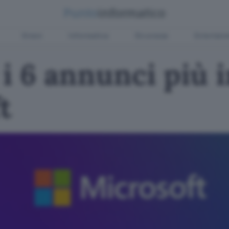
Green
Informatica
Sicurezza
Entertain
 i 6 annunci più 
t