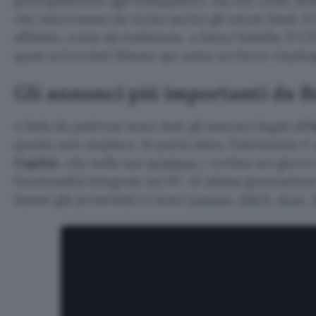
principalmente agli sviluppatori, ma che come se
che interessano da vicino anche gli utenti finali. I
affidato, come da tradizione, a Satya Nadella. Il C
quasi un’ora (nel filmato qui sotto un breve riepilog
Gli annunci più importanti da B
A farla da padrone sono stati gli annunci legati all’
i
questo non stupisce. In particolare, l’attenzione è
Copilot
, che nella sua
versione +
svelata nei giorni 
funzionalità integrate nei PC di ultima generazione
hanno già presentati ci sono
Lenovo
,
ASUS
,
Acer
,