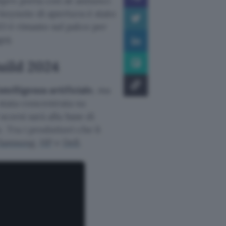
mpre porta con sé annunci
l keynote di apertura è stato
EO è rimasto sul palco per
o).
uild 2024
ntelligenza artificiale
, ma
 stata concentrata su
scorsi sarà alla base di
. Tra i produttori che li
Samsung
,
HP
e
Dell
.