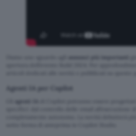
Diamo uno sguardo agli
annunci più importanti
gi
apertura dell’evento Build 2024. Per approfondime
articoli dedicati alle novità e pubblicati su queste 
Agenti IA per Copilot
Gli
agenti IA
di Copilot potranno essere progettat
specifici: dal controllo delle email all’esecuzione d
completamente autonomo. La novità debutterà più 
sotto forma di anteprima in Copilot Studio.