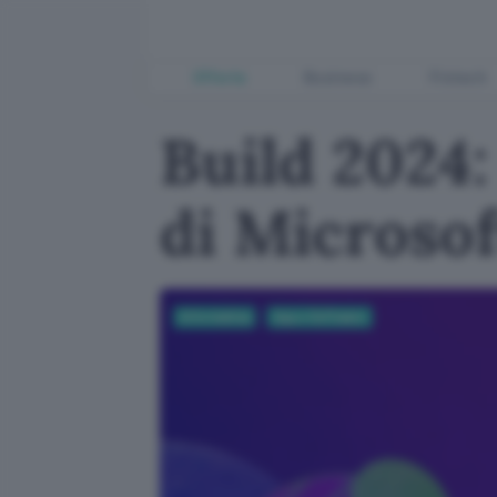
Offerte
Business
Fintech
Build 2024:
di Microsof
Informatica
App e Software