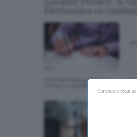
Garante Privacy: la Fa
Elettronica va cambia
AGCOM: linee guida per
Hua
recesso o cambio operatore
Sam
Continue without ac