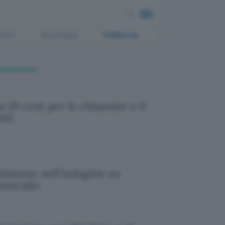
ment
Tecnologia
Pubblicità
a 19 cent per le chiamate e 6
SMS
stimone nell'indagine su
omicidio