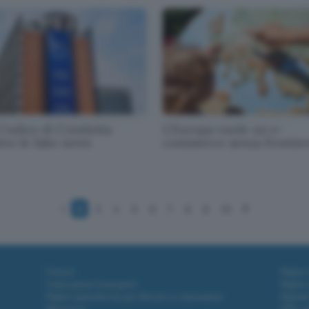
Codice di Condotta
L'Europa vuole un e-
tro le fake news
commerce senza frontie
1
2
3
4
5
6
7
8
9
10
Fintech
Miglior
Criptovalute Emergenti
Miglior
Migliori piattaforme per Bitcoin e criptovalute
Digital