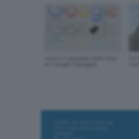
Autori e metadati delle foto
Un 
su Google Immagini
con
ChatGPT: che cos'è e come si usa
DALL·E cos'è e come funziona
Windows 11