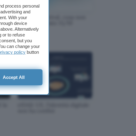
and process personal
 advertising and
Internet Festival, cosa non
ent. With your
perdersi sabato 13/10
through device
above. Alternatively
 or to refuse
consent, but you
. You can change your
privacy policy
button
Accept All
 la
eIDAS: UE, l'identità digitale
non ha confini