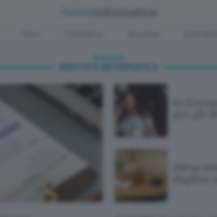
Green
Informatica
Sicurezza
Entertain
Business
DIRITTO E INFORMATICA
In Europ
per gli 
Alexa te
duplice 