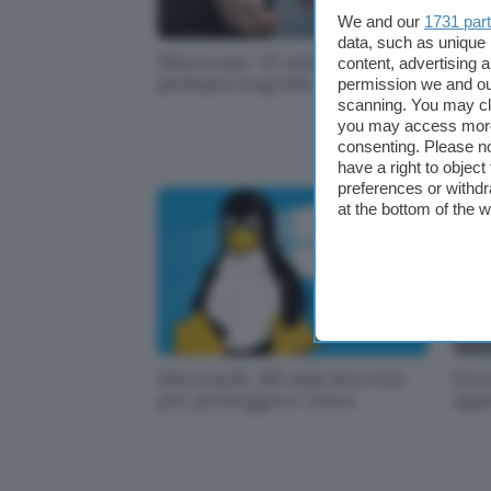
We and our
1731 par
data, such as unique 
Showcase: 15 indagati per
Pira
content, advertising
pedopornografia
pra
permission we and o
scanning. You may cl
you may access more 
consenting. Please no
have a right to objec
preferences or withdr
at the bottom of the 
Microsoft, 60 mila brevetti
Eur
per proteggere Linux
app