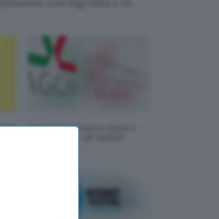
enzione con Big Data e IA
mo le
L'AGCM condanna Apple e
Samsung per gli update