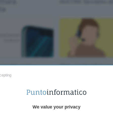
ttura
AGCOM: facciamo att
ta
wei sfida Apple e
0844: così identifichere
sung: #NeverSlowDown
chiamate commerciali
cepting
We value your privacy