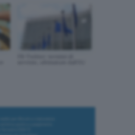
FB-Twitter: termini di
re
servizio, ultimatum dall'EU
i wallet per Bitcoin e criptovalute
i antivirus gratis e a pagamento
e Terrestre DVB-T2