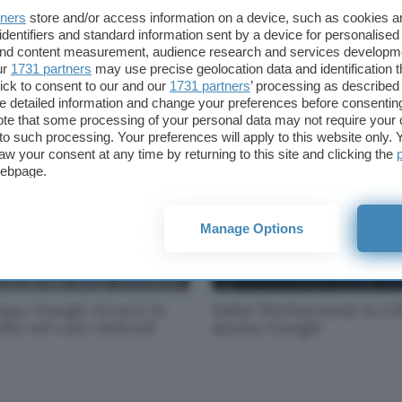
tners
store and/or access information on a device, such as cookies 
identifiers and standard information sent by a device for personalised
teria, la stretta del
Amazon, 450 dipendenti
 and content measurement, audience research and services developm
gmatismo
bocciano Rekognition
ur
1731 partners
may use precise geolocation data and identification 
ick to consent to our and our
1731 partners
’ processing as described 
detailed information and change your preferences before consenting
te that some processing of your personal data may not require your 
t to such processing. Your preferences will apply to this website only
aw your consent at any time by returning to this site and clicking the
webpage.
Manage Options
opa: Google ricorre in
Safari Workaround: in UK
ello sul caso Android
spunta Google