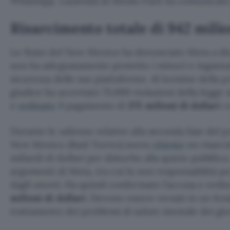
WhatsApp. L’azienda di Menlo Park ha comunicato 
Risarcimento totale di 942 milion
Lo Stato del New Mexico ha denunciato Meta a di
non ha adeguatamente protetto i minori e inganna
sicurezza delle sue piattaforme. Al termine della p
giudice ha accertato 75.000 violazioni della legge 
e
ordinato
il pagamento di
375 milioni di dollari
c
Durante le udienze relative alla seconda fase del p
New Mexico (Raúl Torrez) aveva
chiesto
un risarci
miliardi di dollari per disturbo alla quiete pubblica.
argomenti di Meta, tra cui la non responsabilità pe
dagli utenti. Ha quindi confermato l’accusa e ordin
milioni di dollari
. Devono essere versati in un fon
trattamento dei problemi di salute mentale dei gio