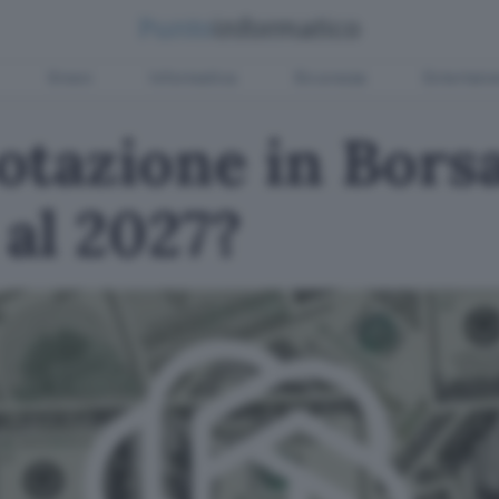
Green
Informatica
Sicurezza
Entertain
otazione in Bors
 al 2027?