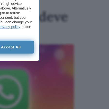
through device
above. Alternatively
 Meta deve
 or to refuse
consent, but you
. You can change your
privacy policy
button
Accept All