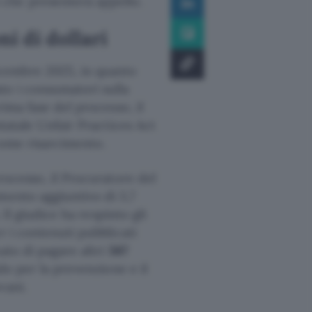
che presenterà appello.
i di dollari
cembre 2025, in quanto
to i consumatori sulla
rima fase del processo, il
statale Unfair Practices Act
ome risarcimento.
rocesso, il Procuratore del
mento aggiuntivo di 3,7
 Il giudice ha respinto gli
r i contenuti pubblicati
ato di pagare altri
567
do per la prevenzione e il
vani.