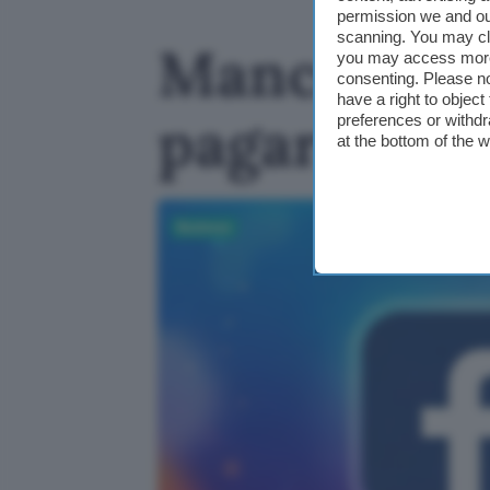
permission we and o
scanning. You may cl
Mancata pr
you may access more 
consenting. Please no
have a right to objec
pagare altr
preferences or withdr
at the bottom of the 
Business