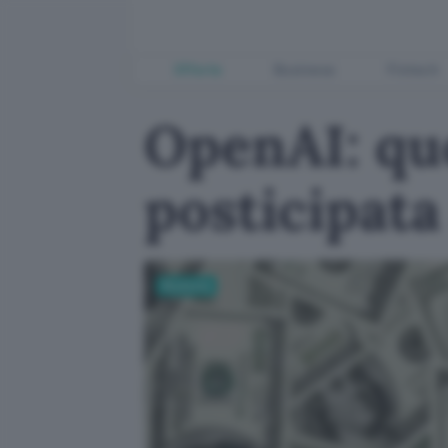
Offerte
Business
Fintech
OpenAI: qu
posticipata
Business