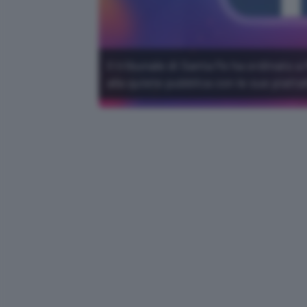
Il tribunale di Santa Fe ha ordinato a
alla quiete pubblica con le sue piatt