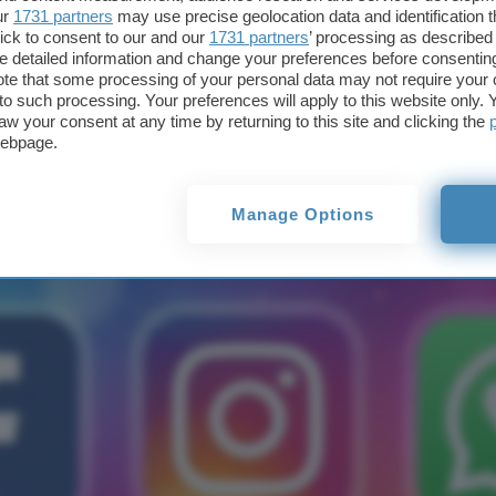
ur
1731 partners
may use precise geolocation data and identification 
ick to consent to our and our
1731 partners
’ processing as described 
otezione minori:
detailed information and change your preferences before consenting
te that some processing of your personal data may not require your 
t to such processing. Your preferences will apply to this website only
i 567 milioni
aw your consent at any time by returning to this site and clicking the
webpage.
Manage Options