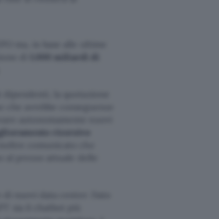
PO ma, in base alle ultime
zione di
1.000 miliardi di
i dipendenti, la quotazione
ose che avrebbe conseguenze
 creare autonomamente nuovi
glioramento ricorsivo
inoltre comunicato che
o al prezzo attuale delle
e di nuovi data center. Dato
T sia il chatbot più