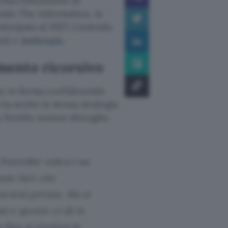
rma l’intenzione di
ondo The Information, la
ticipata al 2027. L’azienda
eX
e
Anthropic
.
mento ricorsivo
e in forma confidenziale
ha scelto la stessa strategia
 fornito nessun dettaglio.
Potrebbe volerci un
amo fare che
cietà privata. Ma si
i e questo ci dà la
 fine si rivelerà la