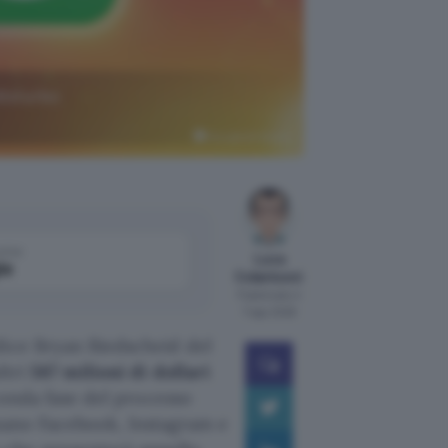
disturbo
Google AI Studio
come
Luca
le
Colantuoni
Pubblicato il
7 ago 2026
dice Bryan Biedscheid del
ltri
567 milioni di dollari
econda fase del processo
ano Facebook, Instagram e