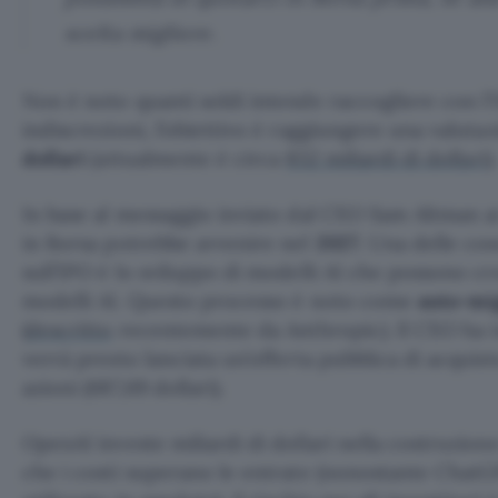
scelta migliore.
Non è noto quanti soldi intende raccogliere con l’I
indiscrezioni, l’obiettivo è raggiungere una valuta
dollari
(attualmente è circa
852 miliardi di dollari
).
In base al messaggio inviato dal CEO Sam Altman a
in Borsa potrebbe avvenire nel
2027
. Una delle c
sull’IPO è lo sviluppo di modelli AI che possono
modelli AI. Questo processo è noto come
auto-mi
(
descritto
recentemente da Anthropic). Il CEO ha 
verrà presto lanciata un’offerta pubblica di acquist
azioni (687,69 dollari).
OpenAI investe miliardi di dollari nella costruzion
che i costi superano le entrate (nonostante ChatGP