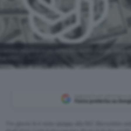
azione necessaria per l'offerta pubblica iniziale, ma la 
 al 2027.
Aggiungi Punto Informatico 
Fonte preferita su Goog
Tre giorni fa è stato
inviato
alla SEC (Securities 