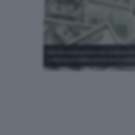
OpenAI ha già presentato la document
in Borsa potrebbe essere posticipata