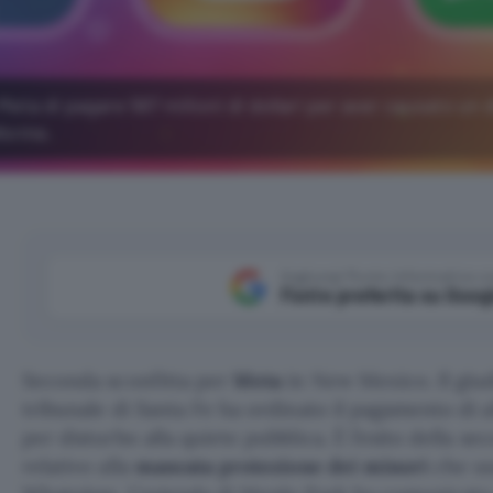
 Meta di pagare 567 milioni di dollari per aver causato un 
aforme.
Aggiungi Punto Informatico 
Fonte preferita su Goog
Seconda sconfitta per
Meta
in New Mexico. Il giu
tribunale di Santa Fe ha ordinato il pagamento di a
per disturbo alla quiete pubblica. È l’esito della s
relativo alla
mancata protezione dei minori
che us