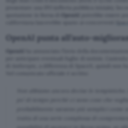
degli Stati Uniti il documento (form S-1) che confe
presentare una IPO (offerta pubblica iniziale). Sec
quotazione in Borsa di
OpenAI
potrebbe essere pos
californiana lascerebbe spazio ai concorrenti
Spac
OpenAI punta all’auto-migliora
OpenAI
ha annunciato l’invio della documentazion
per anticipare eventuali fughe di notizie. L’azienda 
di Anthropic, a differenza di SpaceX, quindi non ha
Nel comunicato ufficiale è scritto:
Non abbiamo ancora deciso le tempistiche. 
po’ di tempo perché ci sono cose che vogli
probabilmente saranno più semplici come so
tratta di una serie complessa di compromess
possibilità di quotarci in Borsa prima, se alla