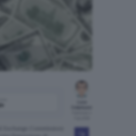
quotazione
OpenAI
come
Luca
le
Colantuoni
Pubblicato il
11 giu 2026
and Exchange Commission)