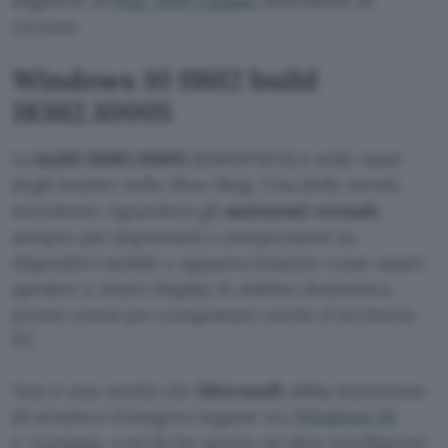
migliorie al
May 2019 Update
distribuito di
recente.
Windows 10 19H2 build
18362.10005
La
build 18362.10005
(KB4507453) è nelle mani
degli Insider nello Slow Ring. Una delle novità
introdotte riguarderà gli
assistenti virtuali
,
sempre più importanti e onnipresenti su
dispositivi mobile e apparecchiature come smart
speaker o smart display in ambito domestico,
pronti ormai per conquistare anche il territorio
PC.
Non è una novità che
Microsoft
abbia intenzione
di scindere il longevo legame tra
Windows 10
e
Cortana
, così da far spazio ad altre intelligente