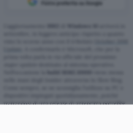
Fonte preferita su Google
L’aggiornamento
19H2
di
Windows 10
arriverà in
settembre, in leggero anticipo rispetto a quanto
visto lo scorso anno con il tribolato
October 2018
Update
. A confermarlo è Microsoft, che per la
prima volta parla in via ufficiale del prossimo
major update
destinato al sistema operativo.
Nell’occasione la
build 18362.10000
viene messa
nelle mani degli Insider attraverso lo Slow Ring.
Come sempre, se ne sconsiglia l’utilizzo su PC e
dispositivi impiegati quotidianamente, poiché
trattandosi di una release di anteprima potrebbe
essere affetta da bug o malfunzionamenti.
Windows 10 19H2: uscita e