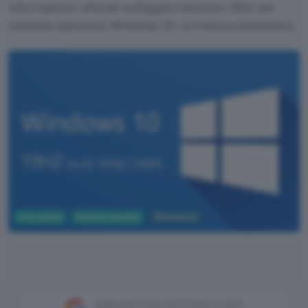
informazioni ufficiali sull'aggiornamento 19H2 del
sistema operativo Windows 10: arriverà a settembre.
Informatica
Sistemi operativi
Windows 10
Aggiungi Punto Informatico come