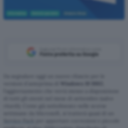
Informatica
Sistemi operativi
Amazon Alexa
Aggiungi Punto Informatico come
Fonte preferita su Google
Da segnalare oggi un nuovo rilascio per le
versioni d’anteprima di
Windows 19 19H2
,
l’aggiornamento che verrà messo a disposizione
di tutti gli utenti nel mese di settembre (salvo
ritardi). Come già sottolineato nelle scorse
settimane da Microsoft, si tratterà quasi di un
Service Pack
per apportare correzioni e piccole