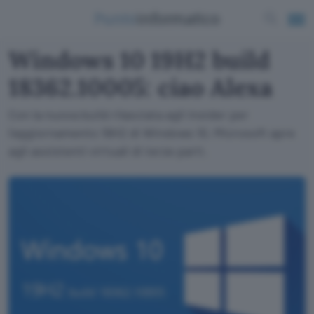
Windows 10 19H2 build
18362.10005: ciao Alexa
Con la nuova build rilasciata agli Insider per
l'aggiornamento 19H2 di Windows 10, Microsoft apre
agli assistenti virtuali di terze parti.