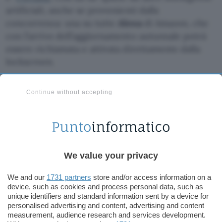
artificiali, anche se provenienti dalla
concorrenza: una su tutte
Alexa
di Amazon, che
con l’arrivo dell’aggiornamento autunnale potrà
essere richiamata e attivata direttamente dalla
lockscreen.
Continue without accepting
We value your privacy
We and our
1731 partners
store and/or access information on a
device, such as cookies and process personal data, such as
unique identifiers and standard information sent by a device for
personalised advertising and content, advertising and content
measurement, audience research and services development.