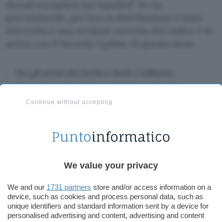
thread exception not handled”. In via
precauzionale, per loro la distribuzione è stata
interrotta e una versione corretta del codice è in
arrivo con il Security Update di questo mese.
Per gli utenti del Surface Book 2 abbiamo
bloccato questo aggiornamento opzionale.
Riceveranno comunque il December 2018
Continue without accepting
Security Update.
Curiosamente, il problema non sembra affliggere
alcun PC commercializzato dai partner OEM di
We value your privacy
Microsoft, ma solo il 2-in-1 che il gruppo ha
lanciato sul mercato nei mesi scorsi, uno dei
We and our
1731 partners
store and/or access information on a
modelli di punta del suo catalogo hardware.
device, such as cookies and process personal data, such as
Potrebbe essere l’indizio di una fase di test
unique identifiers and standard information sent by a device for
personalised advertising and content, advertising and content
condotta in modo poco attento.