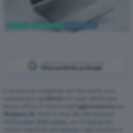
Informatica
Sistemi operativi
Microsoft Surface
Microsoft
Aggiungi Punto Informatico come
Fonte preferita su Google
È un periodo complesso per Microsoft, se si
considerano i
problemi
che negli ultimi mesi
hanno afflitto il rilascio degli
aggiornamenti
per
Windows 10
. Prima lo stop alla distribuzione
dell’
October 2018 Update
, poi la
ripresa
del
rollout seguita da altri
intoppi
. Oggi torniamo a