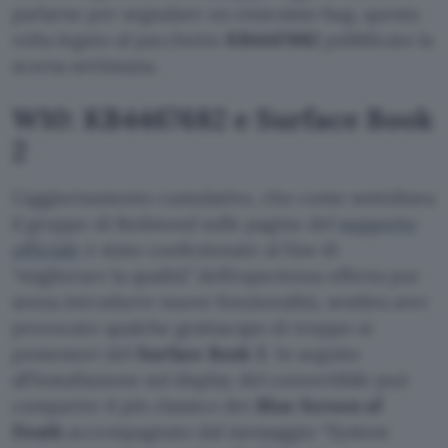
parlarne per segnalare un ennesimo bug, questa
volta legato al pacchetto
KB4467682
pubblicato la
scorsa settimana.
W10: KB4467682 e Surface Book
2
L’aggiornamento cumulativo, che come sottolinea
il gruppo di Redmond sulle pagine del
supporto
ufficiale
è stato confezionato al fine di
“migliorare la qualità” dell’esperienza offerta pur
senza introdurre nuove funzionalità, sembra aver
provocato qualche grattacapo di troppo ai
possessori del
Surface Book 2
. In seguito
all’installazione sul display del convertibile può
comparire il più classico dei
Blue Screen of
Death
accompagnato dal messaggio “System