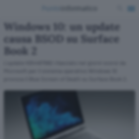
Windows 10: un update
causa BSOD su Surface
Book 2
L'update KB4467682 rilasciato nei giorni scorsi da
Microsoft per il sistema operativo Windows 10
provoca il Blue Screen of Death su Surface Book 2.