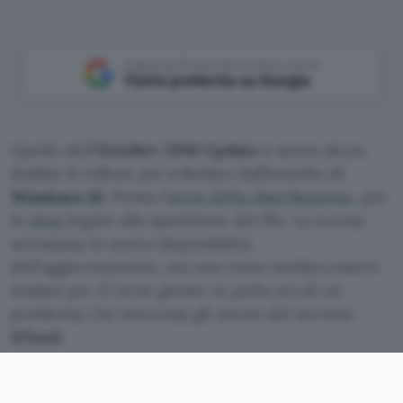
Aggiungi Punto Informatico come
Fonte preferita su Google
Quello dell’
October 2018 Update
è senza alcun
dubbio il rollout più tribolato dall’esordio di
Windows 10
. Prima l’
avvio della distribuzione
, poi
lo
stop
legato alla sparizione dei file. La scorsa
settimana la nuova disponibilità
dell’aggiornamento, ma non tutto sembra essere
andato per il verso giusto: si parla ora di un
problema che interessa gli utenti del servizio
iCloud
.
Windows 10 October 2018