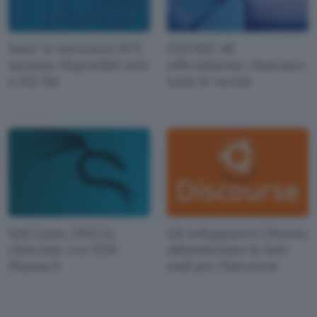
Intel: le istruzioni AVX
GNOME 48
saranno disponibili solo
ufficialmente rilasciato:
a 512-bit
tutte le novità
Kali Linux 2025.1a
Gli sviluppatori Ubuntu
rilasciato con KDE
abbandonano le liste
Plasma 6
mail per Discourse