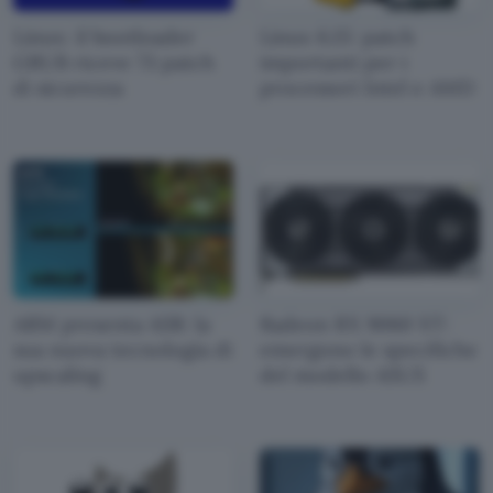
Linux: il bootloader
Linux 6.15: patch
GRUB riceve 73 patch
importanti per i
di sicurezza
processori Intel e AMD
ARM presenta ASR: la
Radeon RX 9060 XT:
sua nuova tecnologia di
emergono le specifiche
upscaling
del modello ASUS