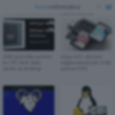
News e approfondimenti scritti da
Gabriele Giumento
AMD potrebbe portare
Linux 6.15: ulteriori
le CPU Strix Halo
miglioramenti per il file
anche su desktop
system F2FS