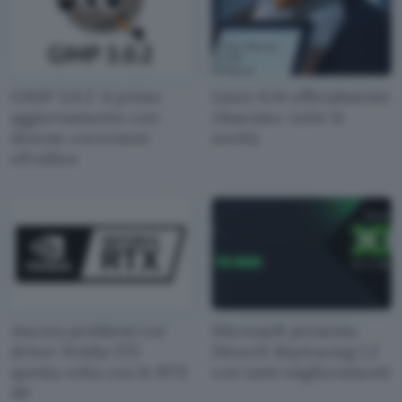
GIMP 3.0.2: il primo
Linux 6.14 ufficialmente
aggiornamento con
rilasciato: tutte le
diverse correzioni
novità
ell'editor
Ancora problemi coi
Microsoft presenta
driver Nvidia 572:
DirectX Raytracing 1.2
questa volta con le RTX
con tanti miglioramenti
40