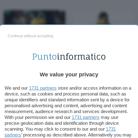
Continue without accepting
Wine 10.4: correzioni e
Linux: riavvii più rapidi
miglioramenti per
con una proposta di
Vulkan Video Decoder
Google
We value your privacy
We and our
1731 partners
store and/or access information on a
device, such as cookies and process personal data, such as
unique identifiers and standard information sent by a device for
personalised advertising and content, advertising and content
measurement, audience research and services development.
With your permission we and our
1731 partners
may use
precise geolocation data and identification through device
scanning. You may click to consent to our and our
1731
partners
’ processing as described above. Alternatively you may
Miracle-WM 0.5 si
AMD: disponibili i