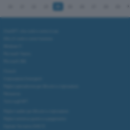
20
21
22
23
24
25
26
27
28
29
ChatGPT: che cos'è e come si usa
DALL·E cos'è e come funziona
Windows 11
Microsoft Teams
Microsoft 365
Fintech
Criptovalute Emergenti
Migliori piattaforme per Bitcoin e criptovalute
Metaverso
Tutto sugli NFT
Migliori wallet per Bitcoin e criptovalute
Migliori antivirus gratis e a pagamento
Digitale Terrestre DVB-T2