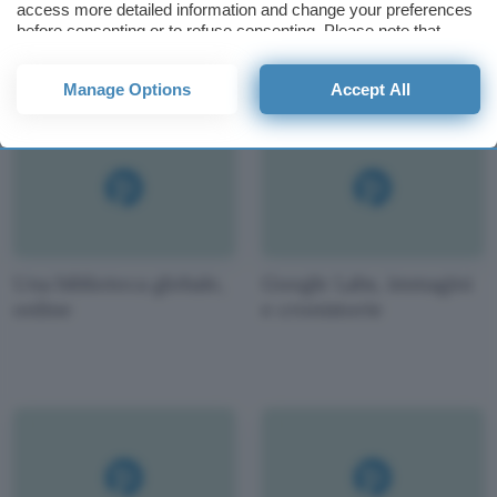
access more detailed information and change your preferences
regola
copia paga
before consenting or to refuse consenting. Please note that
some processing of your personal data may not require your
consent, but you have a right to object to such processing. Your
Manage Options
Accept All
preferences will apply to this website only. You can change
your preferences or withdraw your consent at any time by
returning to this site and clicking the
privacy policy
button at the
bottom of the webpage.
Una biblioteca globale,
Google Labs, immagini
online
e cronistorie