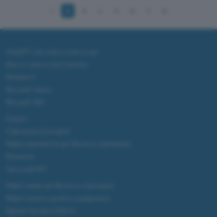
1
2
3
4
5
6
7
8
ChatGPT: che cos'è e come si usa
DALL·E cos'è e come funziona
Windows 11
Microsoft Teams
Microsoft 365
Fintech
Criptovalute Emergenti
Migliori piattaforme per Bitcoin e criptovalute
Metaverso
Tutto sugli NFT
Migliori wallet per Bitcoin e criptovalute
Migliori antivirus gratis e a pagamento
Digitale Terrestre DVB-T2