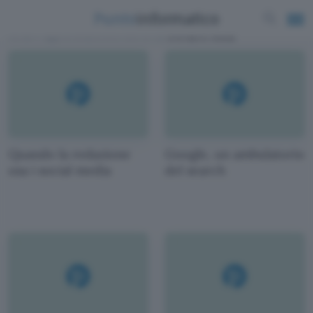
News e approfondimenti scritti da
Giovanni Arata
Quando la redazione
Google, un ambulatorio
usa i social media
del search