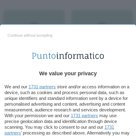
Continue without accepting
Google e Microsoft
GAPTCHA aggira i
sono con Obama
controlli Gmail
We value your privacy
We and our
1731 partners
store and/or access information on a
device, such as cookies and process personal data, such as
unique identifiers and standard information sent by a device for
personalised advertising and content, advertising and content
measurement, audience research and services development.
With your permission we and our
1731 partners
may use
precise geolocation data and identification through device
scanning. You may click to consent to our and our
1731
partners
’ processing as described above. Alternatively you may
UK, Street View è in
News online, quando la