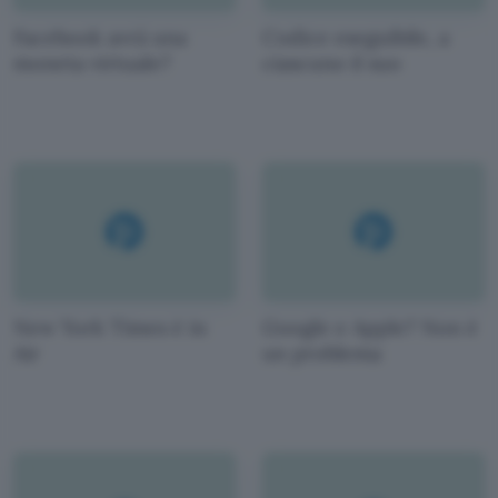
Facebook avrà una
Codice eseguibile, a
moneta virtuale?
ciascuno il suo
New York Times è in
Google e Apple? Non è
Air
un problema