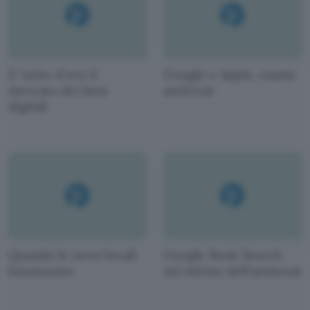
E' tutto d'oro il
Google e Apple, esame
mercato dei beni
antitrust
digitali
Quando le news locali
Google Book Search
funzionano
nel mirino dell'antitrust