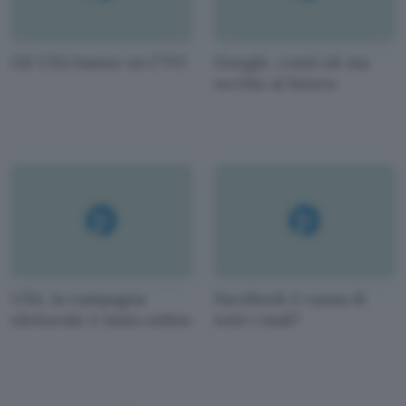
Gli USA hanno un CTO
Google, conti ok ma
occhio al futuro
USA, la campagna
Facebook è causa di
elettorale è stata online
tutti i mali?