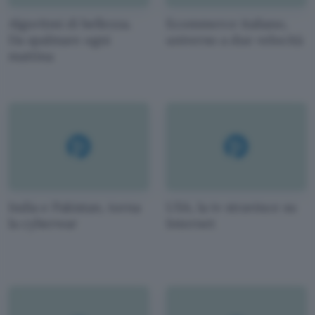
Algoritmi di bellezza.
Ecommerce italiano,
Da spalmare ogni
universo a due velocità
mattina
India e Pakistan, torna
USA, la tv stravince su
la cyberwar
Internet