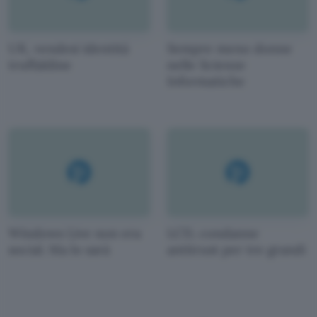
UK, vendesi identità
Sempre meno donne
truffaldine
nelle Scienze
Informatiche
Windows Live non era
LCD, condanne
social. Ma lo sarà
antitrust per tre grandi