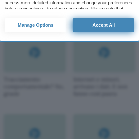
access more detailed information and change your preferences
soldato del futuro
sulle aziende e la PA
before consenting or to refuse consenting. Please note that
some processing of your personal data may not require your
consent, but you have a right to object to such processing. Your
Manage Options
Accept All
preferences will apply to this website only. You can change
your preferences or withdraw your consent at any time by
returning to this site and clicking the
privacy policy
button at the
bottom of the webpage.
Tracciamento
Internet e minori,
comportamentale? No,
arrivano i dati. E non
grazie
fanno così paura