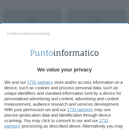
Continue without accepting
Google chiude Lively,
Schmidt: reinventiamo
l'altravita digitale
gli USA
We value your privacy
We and our
1731 partners
store and/or access information on a
device, such as cookies and process personal data, such as
unique identifiers and standard information sent by a device for
personalised advertising and content, advertising and content
measurement, audience research and services development.
With your permission we and our
1731 partners
may use
precise geolocation data and identification through device
scanning. You may click to consent to our and our
1731
partners
’ processing as described above. Alternatively you may
La Corea cova il
Un diluvio open source