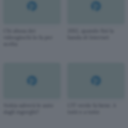
Chi abusa dei
2012, quando finì la
videogiochi lo fa per
banda di Internet
scelta
Nokia salverà le auto
L'IT verde fa bene. A
dagli ingorghi?
tutti e a tutte