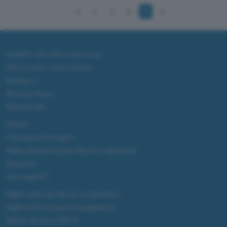
3
4
5
6
7
8
ChatGPT: che cos'è e come si usa
DALL·E cos'è e come funziona
Windows 11
Microsoft Teams
Microsoft 365
Fintech
Criptovalute Emergenti
Migliori piattaforme per Bitcoin e criptovalute
Metaverso
Tutto sugli NFT
Migliori wallet per Bitcoin e criptovalute
Migliori antivirus gratis e a pagamento
Digitale Terrestre DVB-T2