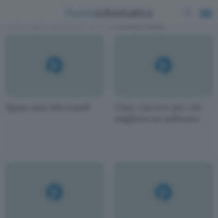
News e approfondimenti scritti da
Giovanni Arata
Spam ama Microsoft
Cina, carcere per chi
migliora un software