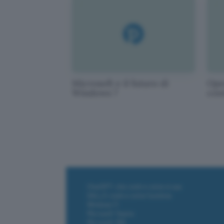
Microsoft e il futuro di
Ope
Windows 7
con
ChatGPT: che cos'è e come si usa
DALL·E cos'è e come funziona
Windows 11
Microsoft Teams
Microsoft 365