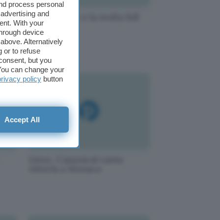
and process personal
 advertising and
do
PosteMobile e la svolta full
ent. With your
MVNO
through device
above. Alternatively
 or to refuse
consent, but you
. You can change your
privacy policy
button
Accept All
Linux, Canonical canta
vittoria a Monaco