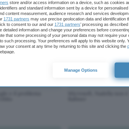
tners
store and/or access information on a device, such as cookies 
identifiers and standard information sent by a device for personalised
le e IBM, uno storico
Project Adam, l'AI secon
 and content measurement, audience research and services developm
ordo
Redmond
ur
1731 partners
may use precise geolocation data and identification 
ick to consent to our and our
1731 partners
’ processing as described 
detailed information and change your preferences before consenting
te that some processing of your personal data may not require your 
t to such processing. Your preferences will apply to this website only
aw your consent at any time by returning to this site and clicking the
webpage.
Manage Options
gle e il problema
Microsoft, Nadella non è
'oblio
Ballmer