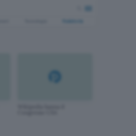
ment
Tecnologia
Pubblicità
Wikipedia banna il
Congresso USA