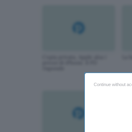
Copia privata, Apple alza i
La 
prezzi di iPhone. il PD
risponde
Continue without ac