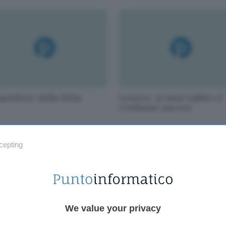
backdoor della Mela
Lenovo: ai mini-tablet ci
crediamo ancora
cepting
We value your privacy