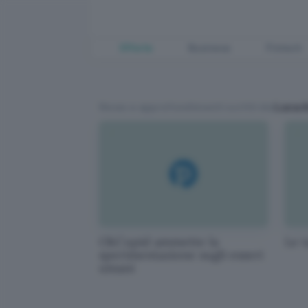
Offerte
Business
Fintech
News e approfondimenti scritti da
Luca 
OkCupid ammette la
Le t
sperimentazione sugli esseri
umani