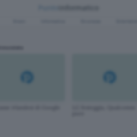
Green
Informatica
Sicurezza
Entertain
Annunziata
asse irlandesi di Google
LG festeggia, Qualcomm
pure