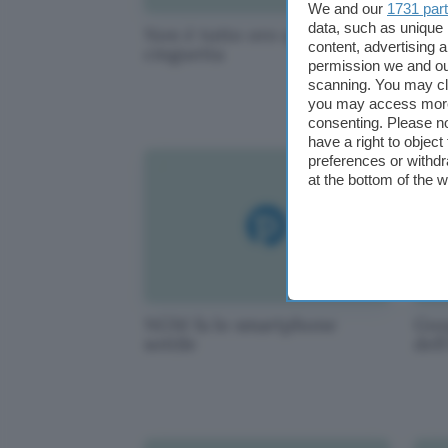
We and our
1731 par
data, such as unique 
Non è tutto oro quello che
App
content, advertising
cinguetta
acc
permission we and o
scanning. You may cl
you may access more 
consenting. Please no
have a right to objec
preferences or withdr
at the bottom of the 
NGM fa lo smartphone
Goo
sottile
dell