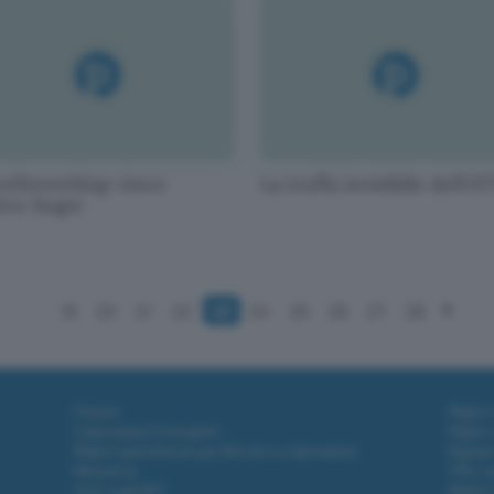
nStreetMap vince
La truffa invisibile dell'
tro Sogei
19
20
21
22
23
24
25
26
27
28
Fintech
Miglior
Criptovalute Emergenti
Miglior
Migliori piattaforme per Bitcoin e criptovalute
Digital
Metaverso
VPN, so
Tutto sugli NFT
Miglior