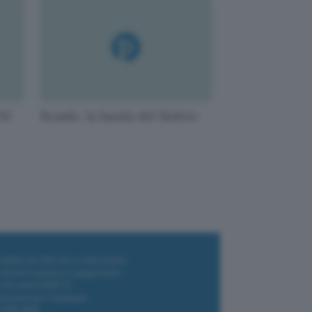
ATM
Brasile, la banda del Boleto
i wallet per Bitcoin e criptovalute
i antivirus gratis e a pagamento
e Terrestre DVB-T2
luzione per il business
i VPN 2025