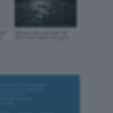
uite
Bitcoin mai così male dal
se
2024: non fidarti dei guru
i wallet per Bitcoin e criptovalute
i antivirus gratis e a pagamento
e Terrestre DVB-T2
luzione per il business
i VPN 2025