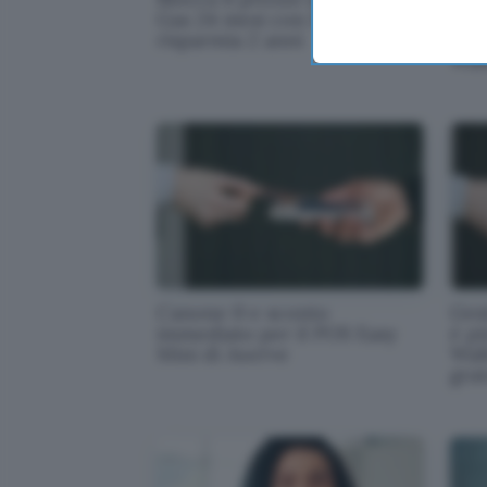
Gas 24 mesi con Engie e
azie
risparmia 2 anni
car
Wal
Canone 0 e sconto
Gest
immediato per il POS Easy
è p
Mini di Axerve
Wall
grat