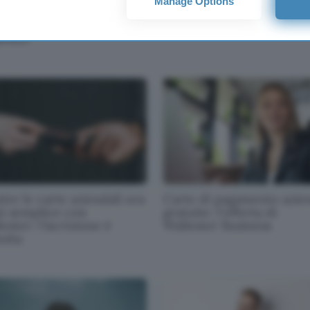
Manage Options
ndali più semplice con le
banchiere con Step
te di pagamento di
lester
ire le carte aziendali ora
Carte di pagamento azien
iù semplice con
gratuite: l'offerta di
ester: l'iscrizione è
Wallester Business
uita