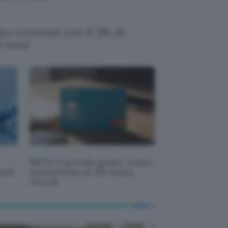
nto corrente con il 3% di
6 mesi
BBVA ci prende gusto: conto
back
remunerato al 3% senza
vincoli
tutti