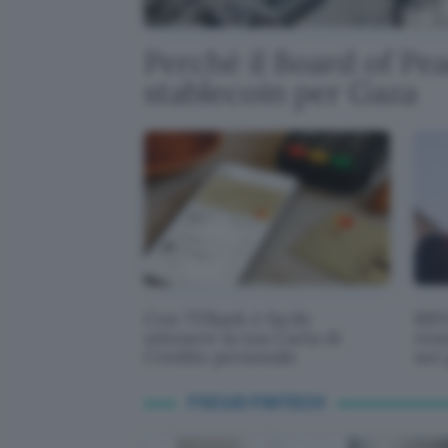
Perché il Board of Pe
stablecoin per Gaza
Con TFBank è facile
BBVA
ottenere la tua Carta di
rem
Credito personale
nei 
FOCUS FINTECH