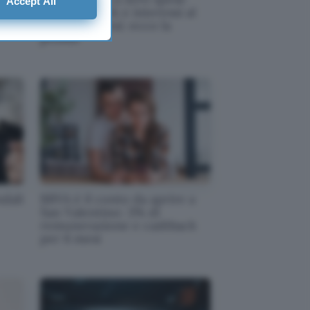
Accept All
con cashback e interessi al
3% per 6 mesi: ecco la
promo
dali
BBVA è il conto da aprire a
San Valentino: 3% di
remunerazione e cashback
per 6 mesi