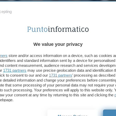
cepting
We value your privacy
et
Carte Revolving con Rilascio
Gu
Immediato: Lista 2026
20
tners
store and/or access information on a device, such as cookies 
identifiers and standard information sent by a device for personalised
 and content measurement, audience research and services developm
ur
1731 partners
may use precise geolocation data and identification 
ick to consent to our and our
1731 partners
’ processing as described 
detailed information and change your preferences before consenting
te that some processing of your personal data may not require your 
t to such processing. Your preferences will apply to this website only
aw your consent at any time by returning to this site and clicking the
webpage.
tione delle spese
MrBeast è diventato un