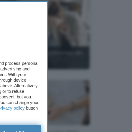
ida al Miglior Conto Cointestato del
26
and process personal
 advertising and
ent. With your
through device
above. Alternatively
 or to refuse
consent, but you
. You can change your
privacy policy
button
Conto BBVA a zero spese