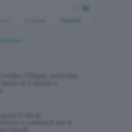
ment
Tecnologia
Pubblicità
 Credito TFBank: richiedila
n meno di 3 minuti e
a
pone il 3% di
zione e cashback per 6
za vincoli