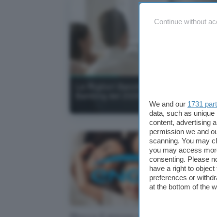
Continue without ac
Le Migliori Banche Online per Intern
Banking del 2026
We and our
1731 par
data, such as unique 
content, advertising
permission we and o
scanning. You may cl
you may access more 
consenting. Please no
have a right to objec
preferences or withdr
at the bottom of the 
Blocca il prezzo di Luce e
Ges