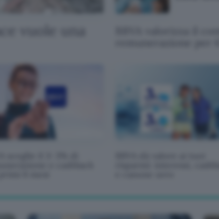
ace vuole una
BBVA valorizza il co
remunerazione per 
 sceglie il 3: 3% di
BBVA dà valore ai tuoi
unerazione e cashback
risparmi: interessi, cash
primi 6 mesi
e canone zero