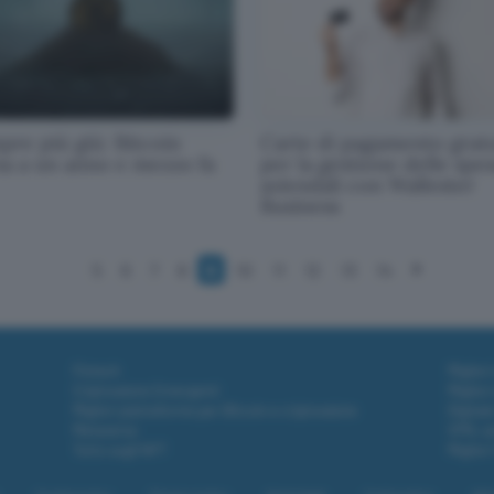
pre più giù: Bitcoin
Carte di pagamento grat
na a un anno e mezzo fa
per la gestione delle spe
aziendali con Wallester
Business
5
6
7
8
9
10
11
12
13
14
Fintech
Miglior
Criptovalute Emergenti
Miglior
Migliori piattaforme per Bitcoin e criptovalute
Digital
Metaverso
VPN, so
Tutto sugli NFT
Miglior