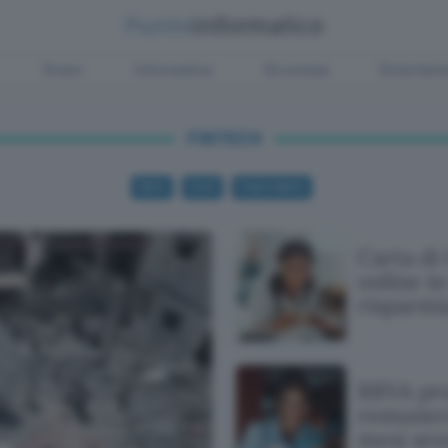
Green
Informatica
Sicurezza
Entertain
FINTECH
Carte
Conti
Criptovalute
Carta di
online i
risparmi
BBVA pro
remunera
mesi sen