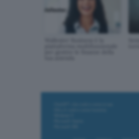
Wallester Business è la
Sem
piattaforma multifunzionale
tor
per gestire le finanze della
tua azienda
ChatGPT: che cos'è e come si usa
DALL·E cos'è e come funziona
Windows 11
Microsoft Teams
Microsoft 365