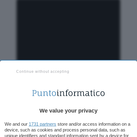
Continue without accepting
Fonte:
Tom's Hardware
Cristiano Ghidotti
We value your privacy
Pubblicato il 7 ago 2026
We and our
1731 partners
store and/or access information on a
TI POTREBBE INTERESSARE
device, such as cookies and process personal data, such as
unique identifiers and standard information sent by a device for