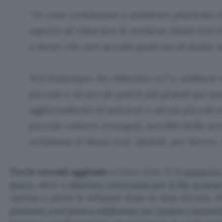
“Le cose continuano a sembrare piuttosto t
aspetto di rilasciare la versione finale 6.14
a meno che non accada qualcosa di molto 
Nel frattempo, ho rilasciato rc7 e, sebbene 
piccolo e sicuro (le patch più grandi qui so
aggiornamenti di autotest e alcuni piccoli r
piccolo rumore ovunque), sarebbe bello ave
settimana di buoni test. Quindi, per favore, 
Tra le recenti aggiunte
a Linux 6.14 c’è il
supporto 
gioco
, oltre a
ulteriori correzioni per il file syste
ripreso a pieno lo sviluppo dopo lo stop forzato. 
gestione energetica migliorata per quanto riguarda