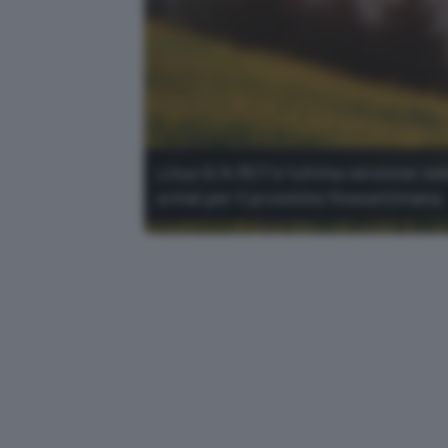
Linux 6.14 RC7 è l'ultima versione rel
ormai per il prossimo finesettimana.