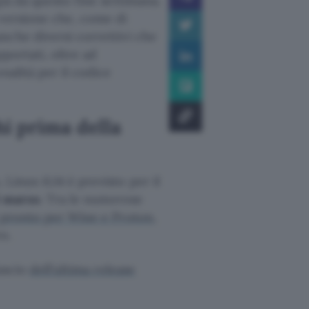
ià da questo fine settimana.
 versione che, come di
nche diversi correttivi che
pportati, oltre ad
nalità per il codice
hi prima della
Linux 6.14 è previsto per il
 marzo
. Tra le numerose
 pronto per Wine e Proton
,
o.
lascio
dell’ultima release