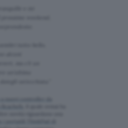
ranquille e mi
 il prossimo weekend,
sorprendente.
sembri tutto bello,
no alcuni
evert, ma c’è un
re un’ultima
dategli un’occhiata.”
a nuovi controller da
m Bcachefs
, il quale ormai ha
Altre novità riguardano una
 i portatili ThinkPad di