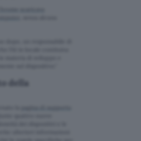
hrome scaricava
computer
, senza alcuna
rno dopo, un responsabile di
e l’AI in locale costituiva
n materia di sviluppo e
mente sul dispositivo.
o della
rnato la
pagina di supporto
giunte quattro nuove
oneità dei dispositivi e le
erite ulteriori informazioni
nché le regole specifiche per