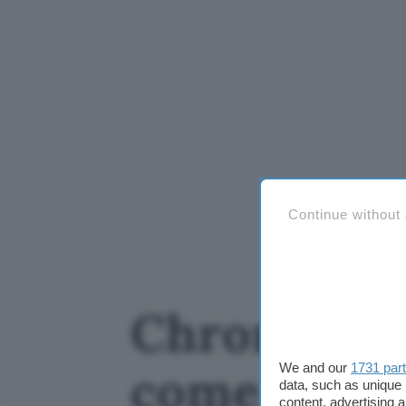
Continue without
Chrome scar
come disat
We and our
1731 par
data, such as unique 
content, advertising