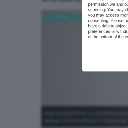
permission we and o
scanning. You may cl
you may access more 
App e Software
Browser
Business
AI
consenting. Please no
have a right to objec
preferences or withdr
at the bottom of the 
Dopo le polemiche sui download auto
spiega come disattivare il download.