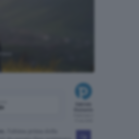
atteso
come
Gabriele
le
Giumento
Pubblicato il
17 mar 2025
te
, l’ultima prima della