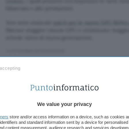
Lenovo
, i quali possono ora impostare le varie mo
bilanciata e alte prestazioni.
Non sono mancate
patch per le nuove GPU RDNA
liberare maggior risorse GPU e ottimizzare maggio
schede video di nuova generazione.
TI POTREBBE INTERESSARE
Chrome scarica modelli
AI da 4 GB: come
 accepting
disattivare i download
ica modelli AI d
We value your privacy
tivare i download
tners
store and/or access information on a device, such as cookies 
identifiers and standard information sent by a device for personalised
 and content measurement, audience research and services developm