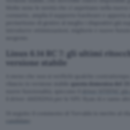
versione stabile, che dovrebbe essere disponibile g
Molte sono le novità che ci aspettano nella nuova
consueto, amplia il supporto hardware e apporta a
permettono di gestire al meglio i dispositivi già su
introdurre ottimizzazioni, migliorie e nuove funzio
sorgente.
Linux 6.14 RC 7: gli ultimi ritocc
versione stabile
A meno che non si verifichi qualche contrattempo, 
rilascio in versione stabile
questa
domenica del
23
nuove funzionalità, spiccano il
driver NTSYNC già
il driver AMDXDNA per le NPU Ryan AI e tanto altr
Di seguito il commento di Torvalds in merito al ri
candidate
: