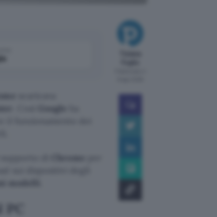
come
Tiziana
le
Foglio
Pubblicato il
6 ago 2026
ome
scaricava
ter
. Così
Google
ha
e il funzionamento dei
i.
i supporto di
Chrome
per
d sui dispositivi degli
ni modelli
.
l PC