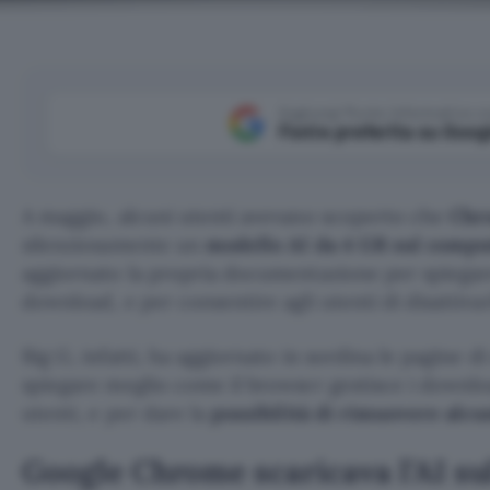
Aggiungi Punto Informatico 
Fonte preferita su Goog
A maggio, alcuni utenti avevano scoperto che
Chr
silenziosamente un
modello AI da 4 GB sul compu
aggiornato la propria documentazione per spiegar
download, e per consentire agli utenti di disattivarl
Big G, infatti, ha aggiornato in sordina le pagine d
spiegare meglio come il browser gestisce i downloa
utenti, e per dare la
possibilità di rimuovere alcu
Google Chrome scaricava l’AI su