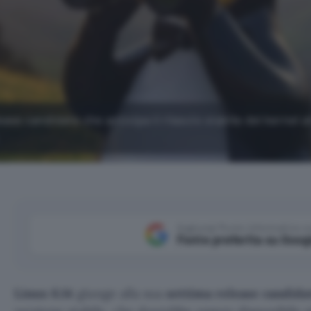
ease candidate che anticipa il rilascio stabile del kernel 
Aggiungi Punto Informatico 
Fonte preferita su Goog
Linux 6.14
giunge alla sua
settima release candida