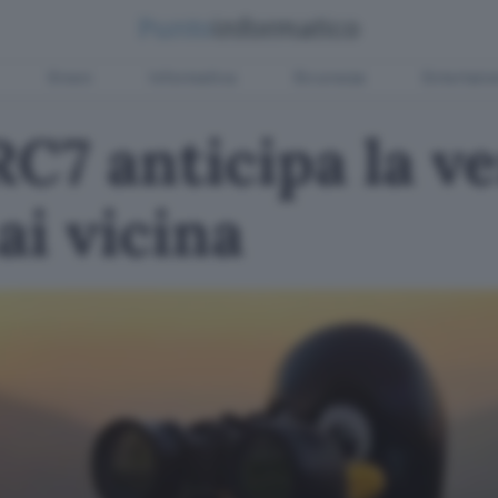
Green
Informatica
Sicurezza
Entertain
RC7 anticipa la v
ai vicina