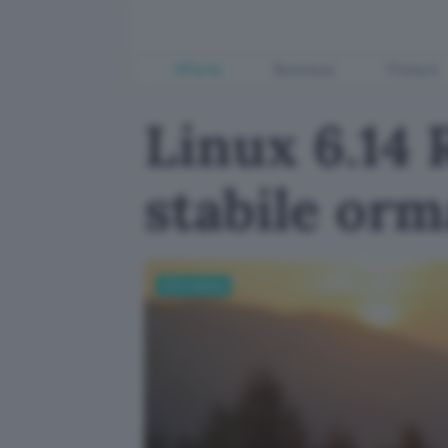
Offerte
Business
Fintech
Linux 6.14 
stabile orm
Informatica