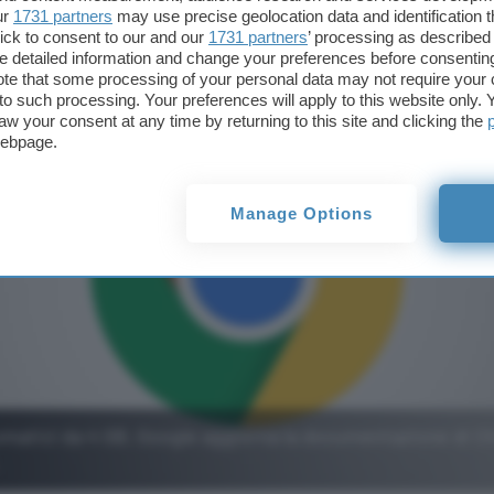
ur
1731 partners
may use precise geolocation data and identification 
ick to consent to our and our
1731 partners
’ processing as described 
detailed information and change your preferences before consenting
te that some processing of your personal data may not require your 
t to such processing. Your preferences will apply to this website only
aw your consent at any time by returning to this site and clicking the
webpage.
Manage Options
matici da 4 GB, Google aggiorna la documentazione di 