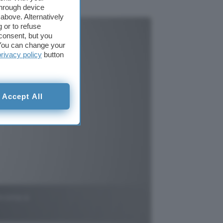
through device
above. Alternatively
 or to refuse
consent, but you
. You can change your
privacy policy
button
Accept All
Chrome e