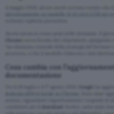
A maggio 2026, alcuni utenti avevano notato che
C
silenziosamente un modello AI di circa 4 GB sul 
richiesta esplicita preventiva.
Alcuni utenti si erano posti delle domande. Il gio
Chrome
aveva fornito dei chiarimenti, spiegando ch
un elemento centrale della strategia del browser i
sicurezza, e che il modello elaborava i dati diretta
Cosa cambia con l’aggiornament
documentazione
Tra il 29 luglio e il 1° agosto 2026,
Google
ha aggio
dedicata all’AI in locale su Chrome
. Sono state ag
sezioni, riguardanti rispettivamente i requisiti di id
condizioni per il
download
. Inoltre, sono state ins
sulla gestione con più utenti e più dispositivi, no