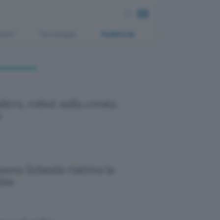
ment
Tecnologia
Pubblicità
ders, robot sulla cresta
a
uova Zelanda riattiva la
ina