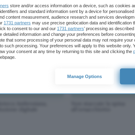
tners
store and/or access information on a device, such as cookies 
identifiers and standard information sent by a device for personalised
biblioteche fuori dal
P2P, la Nuova Zelanda
 and content measurement, audience research and services developm
wall
prepara la ghigliottina
ur
1731 partners
may use precise geolocation data and identification 
ick to consent to our and our
1731 partners
’ processing as described 
detailed information and change your preferences before consenting
te that some processing of your personal data may not require your 
t to such processing. Your preferences will apply to this website only
aw your consent at any time by returning to this site and clicking the
webpage.
Manage Options
lioteca Ambrosiana,
Non staccate la spina
uzione digitale
all'orsacchiotto