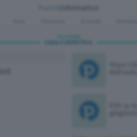
Green
Informatica
Sicurezza
Entertain
Tecnologia
CASA E DOMOTICA
Wave Gli
bot
dell'ond
P2P, la N
ghigliott