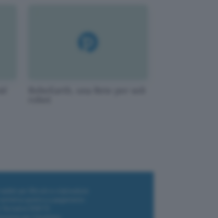
id
RoboEarth, una Rete per soli
robot
i wallet per Bitcoin e criptovalute
i antivirus gratis e a pagamento
e Terrestre DVB-T2
luzione per il business