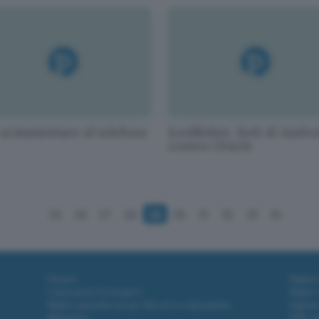
 scimmiottare al telefono
IcedRobot, fork di Andro
contro Oracle
25
26
27
28
29
30
31
32
33
34
Fintech
Miglior
Criptovalute Emergenti
Miglior
Migliori piattaforme per Bitcoin e criptovalute
Digital
Metaverso
VPN, so