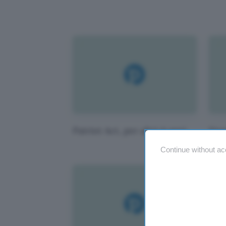
Patriot Act, per altri 4 anni
Nuov
bib
Continue without ac