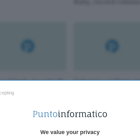
Ruby, record roboti
a Zelanda, tre colpi alle
Endeavour: problemi, rag
lioteche?
robot umanoidi
cepting
We value your privacy