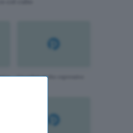
co col cubo
ni e
Un robot molto espressivo