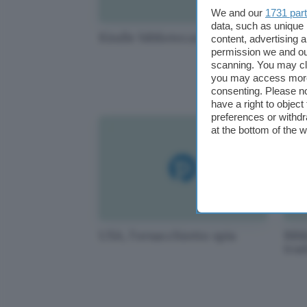
We and our
1731 par
data, such as unique 
Kindle bibliotecario
UK, 
content, advertising
pay
permission we and o
scanning. You may cl
you may access more 
consenting. Please no
have a right to objec
preferences or withdr
at the bottom of the 
USA, l'orsacchiotto spia
Bib
trad