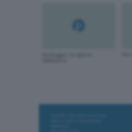
Keylogger, la spia in
Per
biblioteca
ChatGPT: che cos'è e come si usa
DALL·E cos'è e come funziona
Windows 11
Microsoft Teams