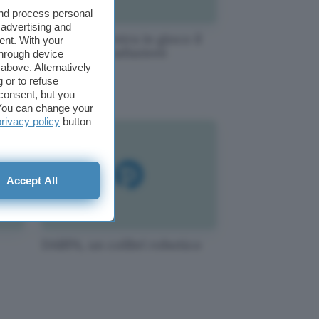
and process personal
 advertising and
Giappone, entra in gioco il
ent. With your
robot anti-radiazioni
through device
above. Alternatively
 or to refuse
consent, but you
. You can change your
privacy policy
button
Accept All
DARPA, un colibrì robotico