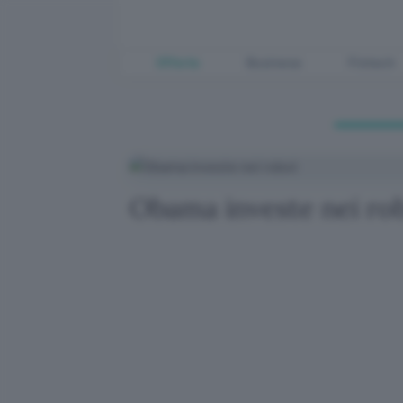
Offerte
Business
Fintech
Obama investe nei ro