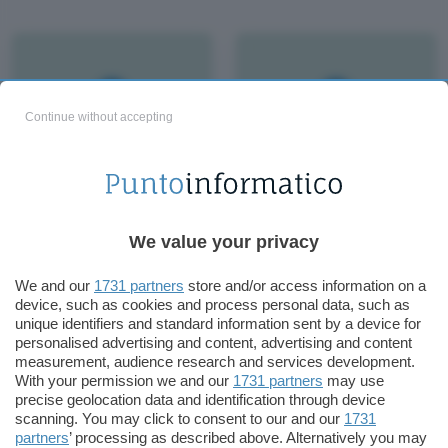
Continue without accepting
E i pirati crackano pure
Mozilla: per la net
le app UWP
neutrality, contro il
tracciamento
We value your privacy
We and our
1731 partners
store and/or access information on a
device, such as cookies and process personal data, such as
unique identifiers and standard information sent by a device for
personalised advertising and content, advertising and content
measurement, audience research and services development.
With your permission we and our
1731 partners
may use
precise geolocation data and identification through device
scanning. You may click to consent to our and our
1731
partners
’ processing as described above. Alternatively you may
Windows 10, nuovo
macOS, iOS e il