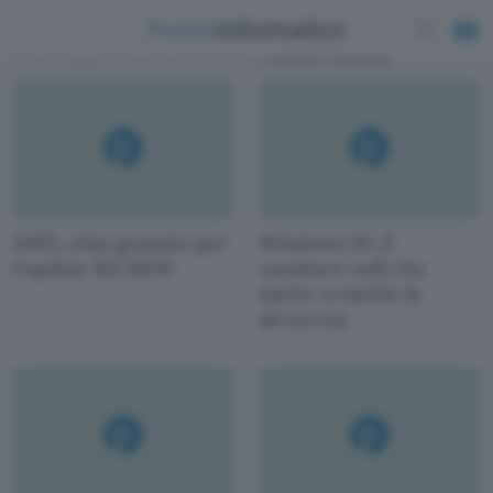
News e approfondimenti scritti da
Alfonso Maruccia
AMD, chip gratuito per
Windows 10, il
l'update del BIOS
carattere null che
mette a rischio la
sicurezza