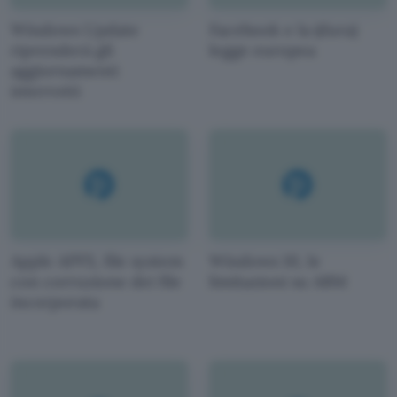
Windows Update
Facebook e la (dura)
riprenderà gli
legge europea
aggiornamenti
interrotti
Apple APFS, file system
Windows 10, le
con corruzione dei file
limitazioni su ARM
incorporata