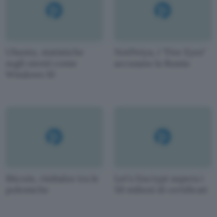
Ubuntu, statistiche
NotPetya, i "Five Eyes"
sugli utenti come
accusano la Russia
Windows 10
Bitcoin, rimbalzo tra le
Let's Encrypt supera i
polemiche
50 milioni di certificati