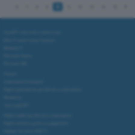
6
7
8
9
10
11
12
13
14
15
ChatGPT: che cos'è e come si usa
DALL·E cos'è e come funziona
Windows 11
Microsoft Teams
Microsoft 365
Fintech
Criptovalute Emergenti
Migliori piattaforme per Bitcoin e criptovalute
Metaverso
Tutto sugli NFT
Migliori wallet per Bitcoin e criptovalute
Migliori antivirus gratis e a pagamento
Digitale Terrestre DVB-T2