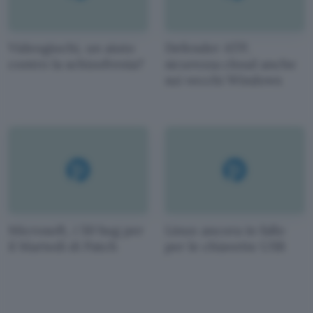
Videogiochi, un aiuto
Defender ATP,
contro la schizofrenia?
sicurezza cloud anche
sui vecchi Windows
Microsoft, i 50 bug per
Linux ancora in fallo
il Martedì di Patch
per le chiavette USB