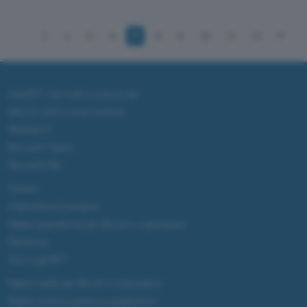
3
4
5
6
7
8
9
10
11
12
ChatGPT: che cos'è e come si usa
DALL·E cos'è e come funziona
Windows 11
Microsoft Teams
Microsoft 365
Fintech
Criptovalute Emergenti
Migliori piattaforme per Bitcoin e criptovalute
Metaverso
Tutto sugli NFT
Migliori wallet per Bitcoin e criptovalute
Migliori antivirus gratis e a pagamento