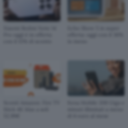
Xiaomi Redmi Note 14
Echo Show 5 in super
Pro oggi è in offerta
offerta: oggi con il 36%
con il 15% di sconto
in meno
Sconti Amazon: Fire TV
Kena Mobile 200 Giga e
Stick 4K Max a soli
minuti illimitati a meno
52,99€
di 6 euro al mese