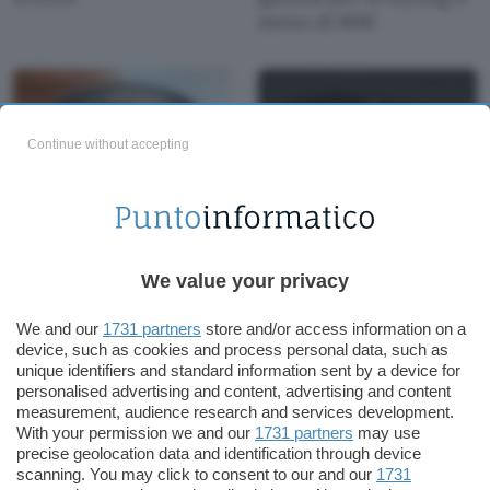
meno di 80€
Continue without accepting
Super offerta Roborock
Il miglior altoparlante
Qrevo S5V: risparmia
Bluetooth per l’estate è
ora 90€
ora in offerta con il
We value your privacy
30% di sconto
We and our
1731 partners
store and/or access information on a
device, such as cookies and process personal data, such as
unique identifiers and standard information sent by a device for
personalised advertising and content, advertising and content
measurement, audience research and services development.
With your permission we and our
1731 partners
may use
precise geolocation data and identification through device
scanning. You may click to consent to our and our
1731