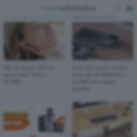
News e approfondimenti scritti da
Daniele Di Geronimo
JBL in super offerta:
Solo per poco: power
auricolari TWS a
bank da 12.000mAh a
62,99€
15,29€ con super
sconto