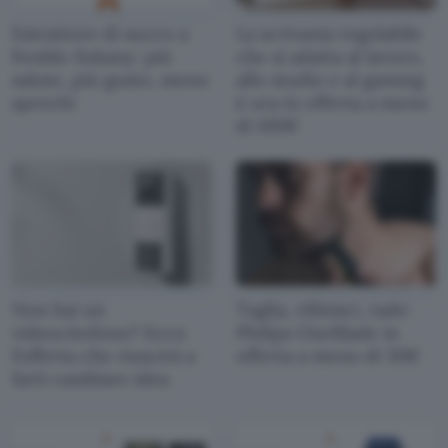
Estrattore di succo a
La scrivania regolabile
freddo Sokany: più
che si adatta al lavoro,
salute, più gusto, meno
allo studio e al gaming
sprechi
è ora in offerta a meno
di 100€
Non hai un
Taglia, rifinisci, rade:
videocitofono? Ecco
Philips OneBlade in
l’offerta che riuscirà a
offerta a meno di 30€
farti cambiare idea