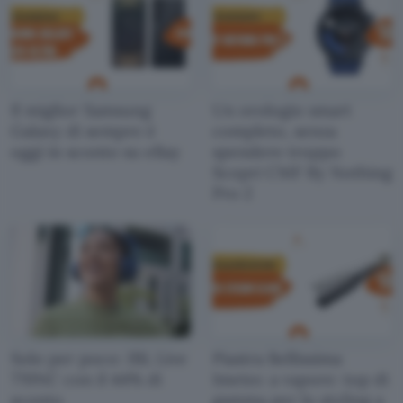
Il miglior Samsung
Un orologio smart
Galaxy di sempre è
completo, senza
oggi in sconto su eBay
spendere troppo
Scopri CMF By Nothing
Pro 2
Solo per poco: JBL Live
Piastra Bellissima
770NC con il 44% di
Imetec a vapore: top di
sconto
gamma per lo styling a