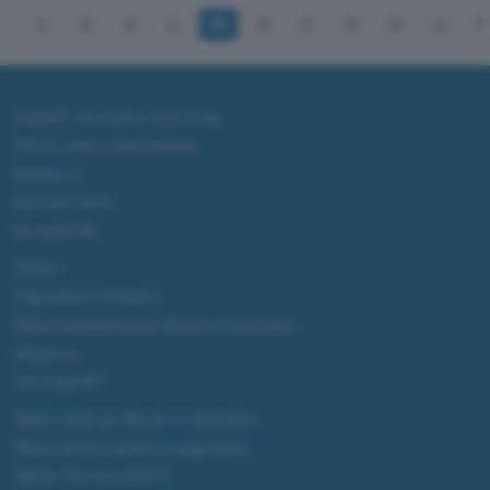
31
32
33
34
35
36
37
38
39
40
ChatGPT: che cos'è e come si usa
DALL·E cos'è e come funziona
Windows 11
Microsoft Teams
Microsoft 365
Fintech
Criptovalute Emergenti
Migliori piattaforme per Bitcoin e criptovalute
Metaverso
Tutto sugli NFT
Migliori wallet per Bitcoin e criptovalute
Migliori antivirus gratis e a pagamento
Digitale Terrestre DVB-T2