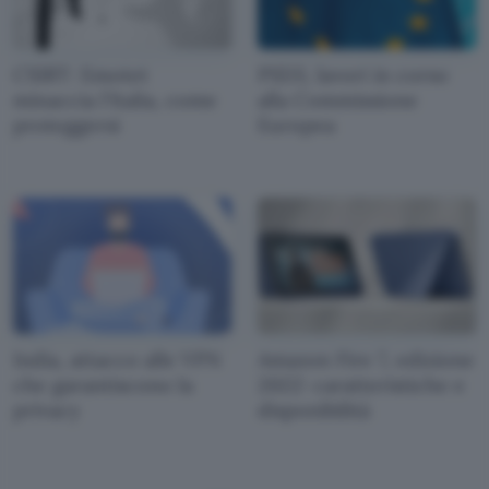
CSIRT: Emotet
PSD3, lavori in corso
minaccia l'Italia, come
alla Commissione
proteggersi
Europea
India, attacco alle VPN
Amazon Fire 7, edizione
che garantiscono la
2022: caratteristiche e
privacy
disponibilità