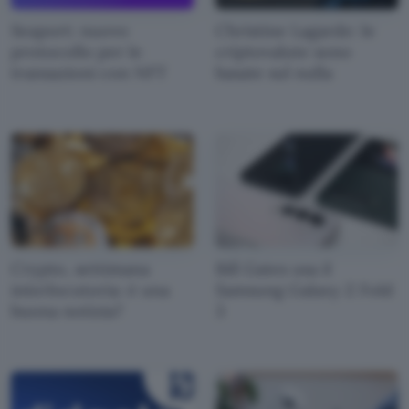
Seaport: nuovo
Christine Lagarde: le
protocollo per le
criptovalute sono
transazioni con NFT
basate sul nulla
Crypto, settimana
Bill Gates usa il
interlocutoria: è una
Samsung Galaxy Z Fold
buona notizia?
3