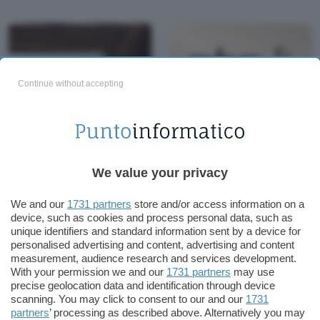
Continue without accepting
Coinbase taglia i costi e
PHPday, una giornata
ferma le assunzioni
per approfondire o per
iniziare
We value your privacy
We and our
1731 partners
store and/or access information on a
device, such as cookies and process personal data, such as
unique identifiers and standard information sent by a device for
personalised advertising and content, advertising and content
measurement, audience research and services development.
With your permission we and our
1731 partners
may use
precise geolocation data and identification through device
scanning. You may click to consent to our and our
1731
partners
’ processing as described above. Alternatively you may
Roomba 692, iRobot a
Come investono gli