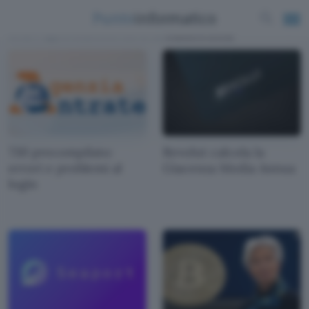
News e approfondimenti scritti da
Giacomo Dotta
730 precompilato:
Revolut calcola la
errori e problemi al
Giacenza Media Annua
login