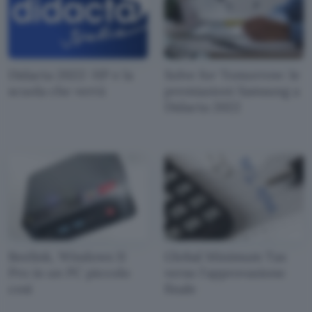
Didacta 2022: HP e la
Solve for Tomorrow: le
scuola che verrà
premiazioni Samsung a
Didacta 2022
Beelink, Windows 11
Global Minimum Tax
Pro in un PC piccolo
verso l'approvazione
così
finale