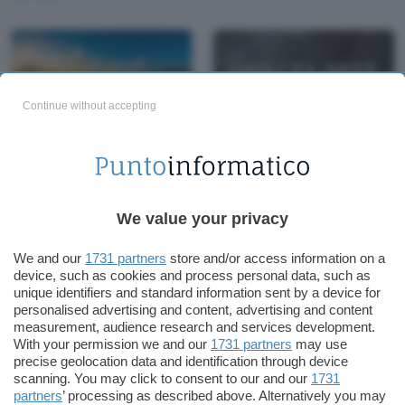
Continue without accepting
Anche la MiamiCoin è
Didacta 2022: BenQ e la
andata in fumo: -95%
rivoluzione
dell'apprendimento
We value your privacy
We and our
1731 partners
store and/or access information on a
device, such as cookies and process personal data, such as
unique identifiers and standard information sent by a device for
personalised advertising and content, advertising and content
measurement, audience research and services development.
With your permission we and our
1731 partners
may use
precise geolocation data and identification through device
scanning. You may click to consent to our and our
1731
partners
’ processing as described above. Alternatively you may
Aruba aumenta la
Criptovalute,