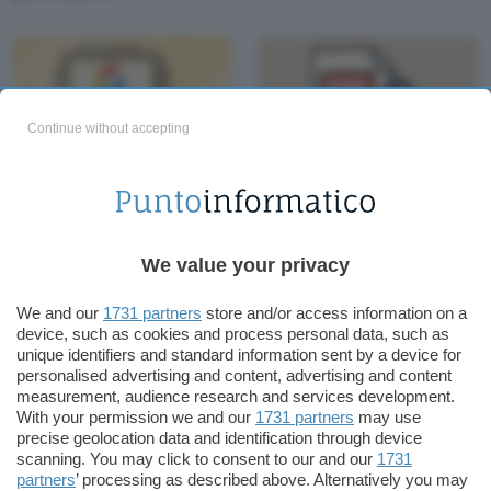
Continue without accepting
Google progetta un
OneDrive blocca gli
chip AI 10 volte più
screenshot dei PDF
efficiente per Gemini
sensibili, ma solo su
We value your privacy
Edge
We and our
1731 partners
store and/or access information on a
device, such as cookies and process personal data, such as
unique identifiers and standard information sent by a device for
personalised advertising and content, advertising and content
measurement, audience research and services development.
With your permission we and our
1731 partners
may use
precise geolocation data and identification through device
scanning. You may click to consent to our and our
1731
partners
’ processing as described above. Alternatively you may
9 consigli di ChatGPT
La Cina sfida OpenAI e