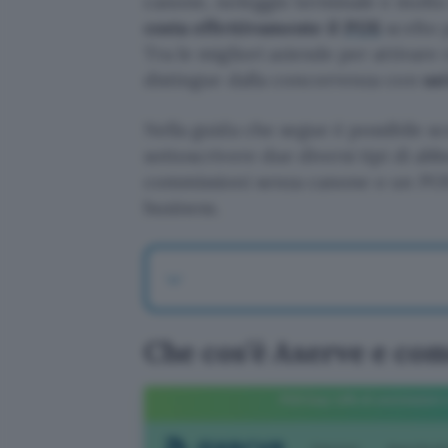
canone, noleggio terminale e molto 
costa effettivamente il
POS
scelto 
Tra le migliori aziende per attiva
distingue dalla concorrenza con
un
Nella guida che segue è possibile sc
sottoscrivere due diversi tipi di ab
commissioni senza canone o un POS 
business.
Che cos’è Axerve e co