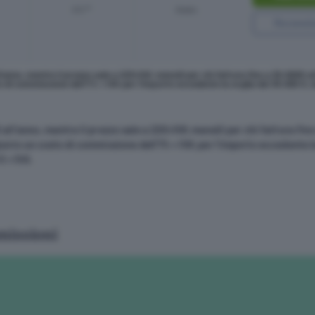
0%**
Gratis
Recensi
’anno, mentre il prezzo sale a 22€+IVA mensili per chi fattura fino a 30.000€ al
o di commissione dell’1% + IVA per l’importo eccedente la soglia dei 30.000 €, 
 all’anno, mentre il prezzo sale a 22€+IVA mensili per chi fattura fin
giunto un costo di commissione dell’1% + IVA per l’importo eccedente l
€ + IVA.
missioni