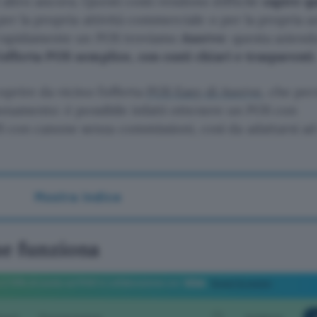
altro ancora. Questi costi rendono difficile
capire q
per la propria attività commerciale o per la propria a
re rapidamente un POS troviamo
Axerve
: questa azienda
’offerta POS semplice, con costi chiari e trasparenti
oprire da vicino l’offerta
POS Easy di Axerve
, che per
bonamento: è possibile infatti ottenere un POS con
con canone senza commissioni, così da adattarsi ad
Mostra indice
me funziona