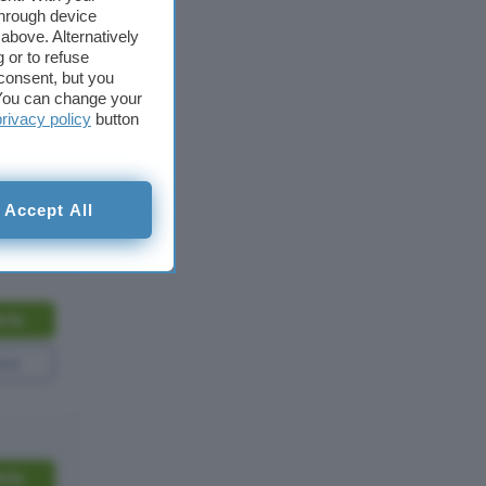
through device
above. Alternatively
 or to refuse
consent, but you
. You can change your
a
privacy policy
button
liamo di
i
POS
Accept All
erta
one
erta