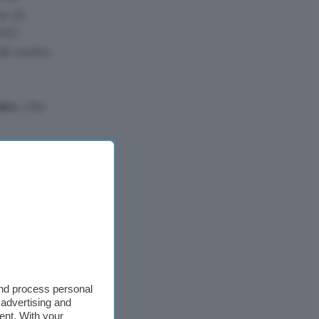
te di
 NFC
ali molto
ato
, che
alsiasi
and process personal
 advertising and
ent. With your