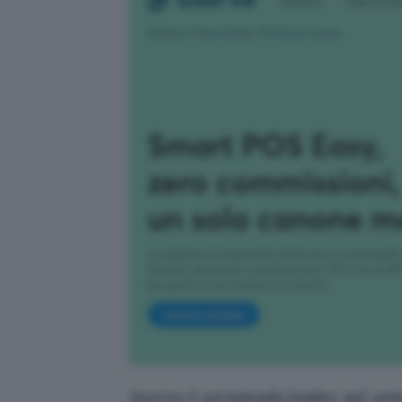
Axerve è un’azienda leader nel set