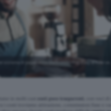
del sistema di pagamento elettronico POS Easy di Axerve
ano in molti casi
costi poco trasparenti
, con voci di
ra i costi troviamo attivazione, commissioni fisse e var