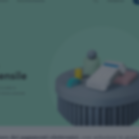
tore dei pagamenti elettronici
, con soluzioni in grad