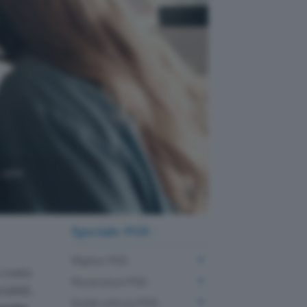
, uno
Speciale POS :
Migliori POS
 costo
Recensioni POS
iabili,
Guide utili sui POS