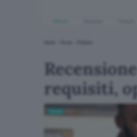
Offerte
Business
Fintech
Home
Focus
Fintech
Recensione 
requisiti, 
Fintech