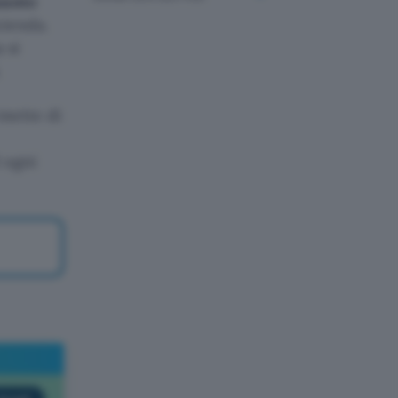
uanto
zienda.
 si
.
mette di
 ogni