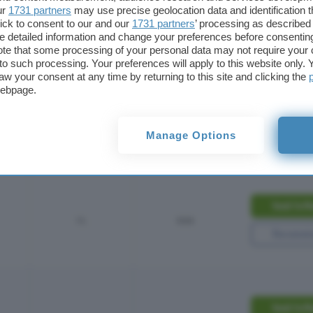
ur
1731 partners
may use precise geolocation data and identification 
ick to consent to our and our
1731 partners
’ processing as described 
di Axerve
detailed information and change your preferences before consenting
te that some processing of your personal data may not require your 
t to such processing. Your preferences will apply to this website only
ue diversi abbonamenti, tutti e due molto semplici d
aw your consent at any time by returning to this site and clicking the
all’inizio. Se non sappiamo quale scegliere vi consig
webpage.
da poter analizzare nel dettaglio le caratteristiche d
asy senza canone
.
Manage Options
Commissioni
Prezzo terminale
Vedi l’off
1%
100€
Recensi
Vedi l’off