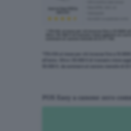
SIM e traffico dati inclusi
Rete GPRS, Wifi, 4G
Axerve Easy POS (a
canone)
Stampante
Accrediti su qualsiasi conto
* 17€+IVA al mese per chi incassa fino a 10.000€ all
Oltre i 30.000 € di transato viene aggiunto un cost
sommare al canone mensile di 22 € + IVA.
*
17€+IVA al mese per chi incassa fino a 10.000€
all’anno. Oltre i 30.000 € di transato viene ag
30.000 €, da sommare al canone mensile di 22 
POS Easy a canone zero com