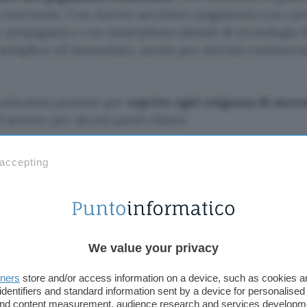
si esercente. Con Axerve accettare pagamenti con car
o prepagate) o con smartphone (dotati di tecnologia
semplice ed immediato, anche per attività commerci
e soluzioni pensate per
coprire ogni esigenza di merc
 settore per alcuni punti chiave:
one
 accepting
 innovativi
 canale
attaforma
per processare ogni tipo di pagamento da qu
We value your privacy
e digitali come POS ma anche soluzioni e-commerce e
tners
store and/or access information on a device, such as cookies 
identifiers and standard information sent by a device for personalised
 and content measurement, audience research and services developm