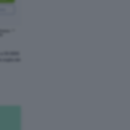
one
l’anno. **
da
o a 30.000€
a soglia dei