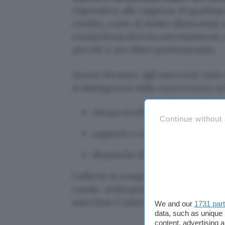
rispondere alle esigenze di qualsia
credito, carte di debito (Bancomat 
contactless) diventa estremamente 
piccole o per liberi professionisti.
Axerve fornisce agli esercenti vari
si distinguono dalla concorrenza nel
elevato livello di personalizzazi
Continue without
supporto a sistemi di pagamento
dinamiche di cross-selling multi
L’offerta si compone di
un’unica pi
canale, utilizzando gateway fisici 
macchine Cashin.
We and our
1731 par
data, such as unique 
content, advertising