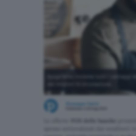
Scopriamo insieme tutti i vantaggi 
dei migliori in circolazione.
Giuseppe Vanni
Pubblicato il 25 mag 2023
Le offerte
POS delle banche
present
spesso sottovalutati dai venditori: t