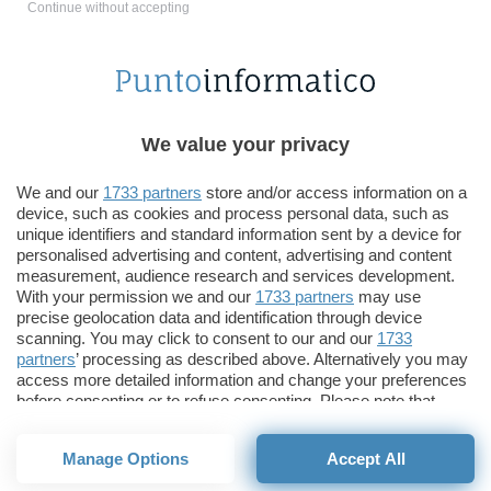
Continue without accepting
We value your privacy
Estorsione e furto di
Malware per vedere gli
dati con app per
utenti nudi su TikTok
We and our
1733 partners
store and/or access information on a
prestiti
device, such as cookies and process personal data, such as
unique identifiers and standard information sent by a device for
personalised advertising and content, advertising and content
measurement, audience research and services development.
With your permission we and our
1733 partners
may use
precise geolocation data and identification through device
scanning. You may click to consent to our and our
1733
partners
’ processing as described above. Alternatively you may
access more detailed information and change your preferences
before consenting or to refuse consenting. Please note that
some processing of your personal data may not require your
consent, but you have a right to object to such processing. Your
Meta: multa di 265
Twitter: nuovo data
Manage Options
Accept All
preferences will apply to this website only. You can change
milioni di euro per lo
breach con milioni di
your preferences or withdraw your consent at any time by