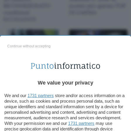
RICONDIZIONATO
sconto per questa TOP
condizioni
DI GAMMA
ECCELLENTI
Continue without accepting
Xiaomi Redmi Note 13
Monitor da gaming
PRO 5G: la versione
Samsung Odyssey
We value your privacy
con 8/256GB a un
OLED G6: grandioso
prezzo WOW con
sconto di 200€ su
We and our
1731 partners
store and/or access information on a
CODICE SCONTO eBay
Amazon
device, such as cookies and process personal data, such as
unique identifiers and standard information sent by a device for
personalised advertising and content, advertising and content
measurement, audience research and services development.
With your permission we and our
1731 partners
may use
precise geolocation data and identification through device