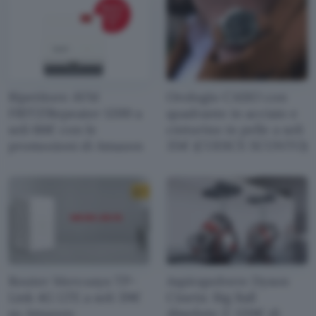
Ripetitore AVM
Orologio CASIO con
FRITZ!Repeater 1200 a
quadrante in acciaio e
soli 66€ con le
cinturino in pelle a soli
promozioni di Amazon
35€ (CODICE SCONTO)
Router Mercusys TP-
Aspirapolvere Dyson
Link 4G LTE a soli 39€
Cinetic Big Ball
su Amazon:
Absolute 2: 120€ di