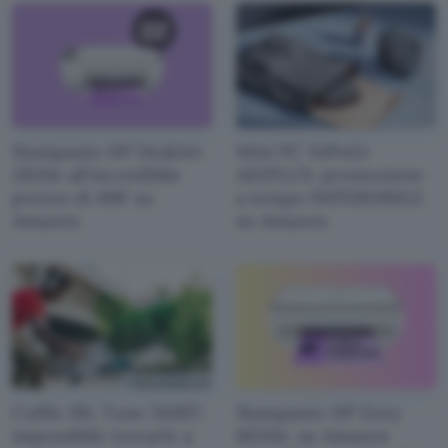
Stampante HP DeskJet
Mini PC NiPoGi
2820e all'incredibile
AK1PLUS: promozione
prezzo di 49€ su
a tempo IMPERDIBILE
Amazon
su Amazon
Cuffie JBL Tune 510BT:
Stampante HP Envy
impossibile trovarle a
6020e: su Amazon