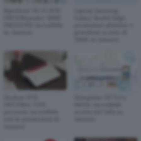
Ripetitore Wi-Fi AVM
Laptop Samsung
FRITZ!Repeater 3000:
Galaxy Book4 Edge:
PREZZONE incredibile
prestazioni altissime e
su Amazon
grandioso sconto di
200€ su Amazon
Modem AVM
Stampante HP Envy
FRITZ!Box 7530:
6420e: incredibile
prezzone incredibile
sconto del 54% su
con le promozioni di
Amazon
Amazon