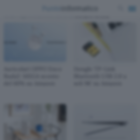
News e approfondimenti scritti da
Giovanni Arestia
Auricolari OPPO Enco
Dongle TP-Link
Buds2: MEGA sconto
Bluetooth USB 2.0 a
del 60% su Amazon
soli 9€ su Amazon