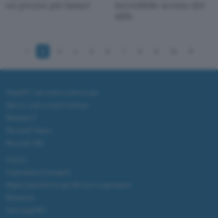
un prezzo più basso!
incredibile sconto del
46%
1
2
3
4
5
6
7
8
9
10
ChatGPT: che cos'è e come si usa
DALL·E cos'è e come funziona
Windows 11
Microsoft Teams
Microsoft 365
Fintech
Criptovalute Emergenti
Migliori piattaforme per Bitcoin e criptovalute
Metaverso
Tutto sugli NFT