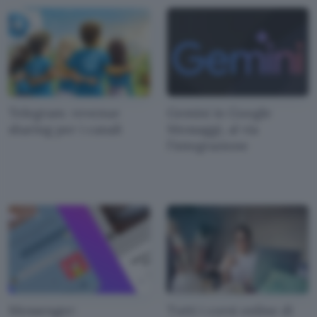
Telegram: revenue
Gemini in Google
sharing per i canali
Messaggi, al via
l'integrazione
Messenger:
Tutti i corsi online di