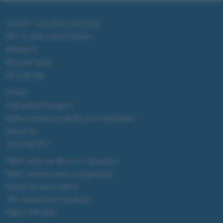
ChatGPT: che cos'è e come si usa
DALL·E cos'è e come funziona
Windows 11
Microsoft Teams
Microsoft 365
Fintech
Criptovalute Emergenti
Migliori piattaforme per Bitcoin e criptovalute
Metaverso
Tutto sugli NFT
Migliori wallet per Bitcoin e criptovalute
Migliori antivirus gratis e a pagamento
Digitale Terrestre DVB-T2
VPN, soluzione per il business
Migliori VPN 2025