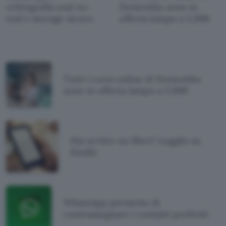
crittografia end-to-
Domestika sono in
end e storage sicuro
offerta lampo a 5,99€
Tutti i corsi online di Domestika
sono in offerta lampo a 5,99€
Hai scritto un libro? Leggilo su
Kindle
WhatsApp permette di
contrassegnare i contatti preferiti