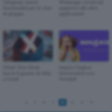
Telegram: nuove
WhatsApp: novità sul
funzionalità per le chat
supporto alle altre
di gruppo
applicazioni
XMail: Elon Musk
Impara l'inglese
lancia il guanto di sfida
divertendoti con
a Gmail
Novakid
8
9
10
11
12
13
14
15