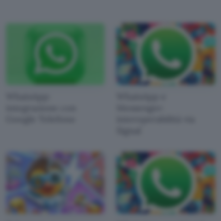
WhatsApp:
WhatsApp e
integrazione con
Messenger:
Google Telefono
interoperabilità via
Signal