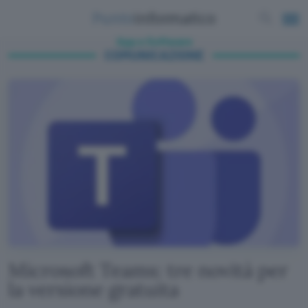
App e Software
COMUNICAZIONE
Microsoft Teams: tre novità per
la versione gratuita