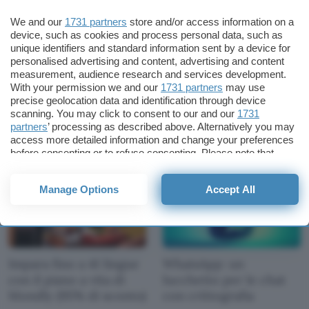
We and our
1731 partners
store and/or access information on a
device, such as cookies and process personal data, such as
unique identifiers and standard information sent by a device for
personalised advertising and content, advertising and content
measurement, audience research and services development.
Beeper per Android:
WhatsApp cambia
With your permission we and our
1731 partners
may use
nuova app per
interfaccia: la novità
precise geolocation data and identification through device
scanning. You may click to consent to our and our
1731
l'interoperabilità
partners
’ processing as described above. Alternatively you may
access more detailed information and change your preferences
before consenting or to refuse consenting. Please note that
some processing of your personal data may not require your
consent, but you have a right to object to such processing. Your
Manage Options
Accept All
preferences will apply to this website only. You can change
your preferences or withdraw your consent at any time by
returning to this site and clicking the
privacy policy
button at the
bottom of the webpage.
Impara fino a 41 lingue
WhatsApp: un
con il piano a vita di
lucchetto per le chat
Mondly (95% di sconto)
con crittografia