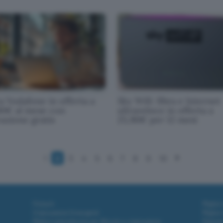
a Vodafone in offerta a
Sky Wifi: fibra e Internet
90€ al mese con
ultraveloce in offerta a
vazione gratis
25,90€ per 12 mesi
1
2
3
4
5
6
7
8
9
10
Fintech
Miglior
Criptovalute Emergenti
Miglior
Migliori piattaforme per Bitcoin e criptovalute
Digital