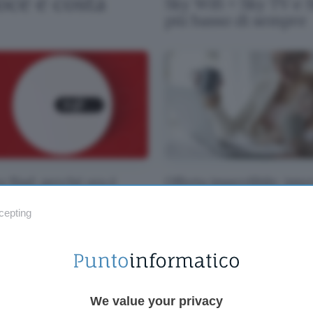
loce e costa
Sky Wifi + Sky TV e S
più basso di sempre
a Iliad: perché ora è
Offerta imperdibile: inte
ora più conveniente
super veloce con Iliad Fi
a soli 21,99€!
cepting
We value your privacy