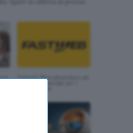
ky Sport in offerta al prezzo
rnet
Fastweb: fibra ultraveloce ad
bra
un prezzo speciale per i
clienti mobile