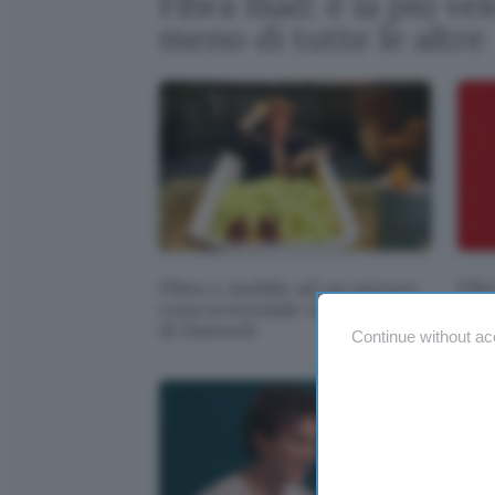
Fibra Iliad: è la più ve
meno di tutte le altre
Fibra e mobile ad un prezzo
Fibr
concorrenziale con l'offerta
anc
di Fastweb
Continue without ac