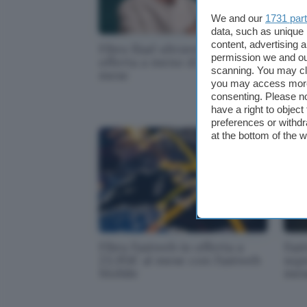
We and our
1731 par
data, such as unique 
content, advertising
Fibra Iliad ultraveloce in
Sky
permission we and o
offerta a meno di 22 euro al
Spo
scanning. You may cl
mese
un'o
you may access more 
consenting. Please no
have a right to objec
preferences or withdr
at the bottom of the 
Fibra Fastweb in offerta a
Fast
23,95€ al mese con Fastweb
sup
Mobile
mes