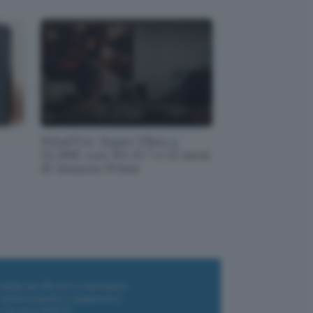
WindTre: Super Fibra a
22,99€ con Wi-Fi 7 e 12 mesi
di Amazon Prime
i wallet per Bitcoin e criptovalute
i antivirus gratis e a pagamento
e Terrestre DVB-T2