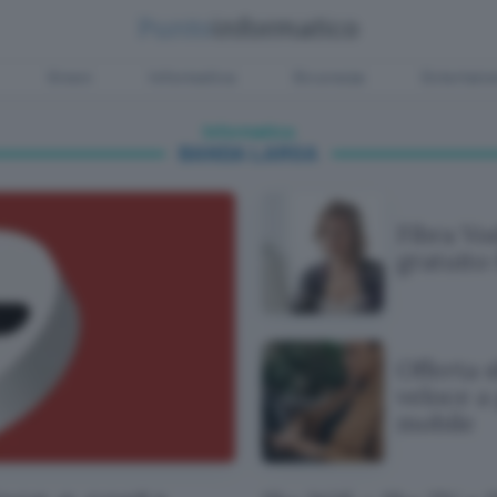
Green
Informatica
Sicurezza
Entertain
Informatica
BANDA LARGA
Fibra Vo
gratuito
Offerta s
veloce a
mobile