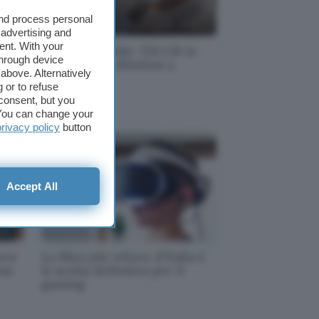
and process personal
 advertising and
ent. With your
Fastweb mobile: 150 GB in
through device
5G + minuti illimitati a
above. Alternatively
7,95€/mese
 or to refuse
consent, but you
. You can change your
privacy policy
button
Accept All
loce
La fibra più veloce d'Italia è
ese
la scelta definitiva per il
gaming