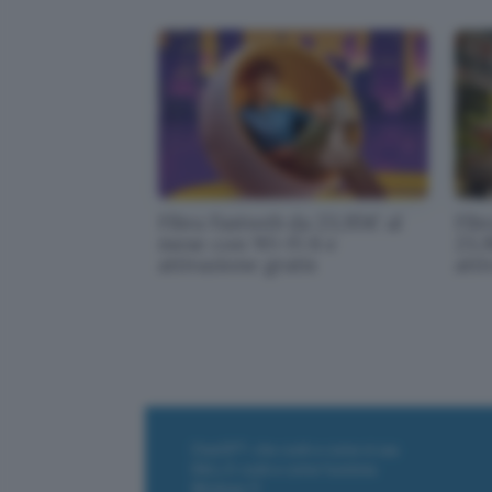
Fibra Fastweb da 23,95€ al
Fibr
mese con Wi-Fi 6 e
23,
attivazione gratis
atti
ChatGPT: che cos'è e come si usa
DALL·E cos'è e come funziona
Windows 11