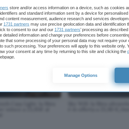
tners
store and/or access information on a device, such as cookies 
identifiers and standard information sent by a device for personalised
 and content measurement, audience research and services developm
 Wifi + Sky TV + Sky
Passa a Sky Wi-Fi: 25,90
ur
1731 partners
may use precise geolocation data and identification 
rt tornano insieme con
euro al mese per 12 mesi
ick to consent to our and our
1731 partners
’ processing as described 
fferta speciale
(ultimi giorni)
detailed information and change your preferences before consenting
te that some processing of your personal data may not require your 
t to such processing. Your preferences will apply to this website only
aw your consent at any time by returning to this site and clicking the
webpage.
Manage Options
web Casa Light: la fibra
Sky Wifi: la fibra ultrave
er veloce a 23,95€ al
è in offerta a 25,90 €/m
e