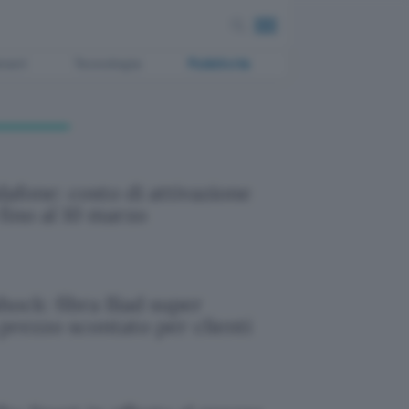
ment
Tecnologia
Pubblicità
dafone: costo di attivazione
 fino al 10 marzo
hock: fibra Iliad super
 prezzo scontato per clienti